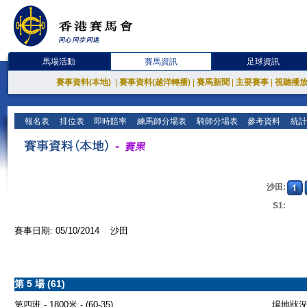
馬場活動
賽馬資訊
足球資訊
賽事資料(本地)
|
賽事資料(越洋轉播)
|
賽馬新聞
|
主要賽事
|
視聽播
報名表
排位表
即時賠率
練馬師分場表
騎師分場表
參考資料
統計
沙田:
S1:
賽事日期: 05/10/2014 沙田
第 5 場 (61)
第四班 - 1800米 - (60-35)
場地狀況 