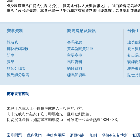
備註
模擬鳥瞰重溫由特約供應商提供，供馬迷作個人娛樂資訊之用。但由於香港馬場
重溫片段出現偏差。本會已盡一切努力務求有關資料盡可能準確，馬會就此並無責
賽事資料
賽馬消息及資訊
分析工
報名表
賽馬消息
速勢能
排位表(本地)
賽馬新聞資料庫
賽日數
賠率
主要賽事
初出馬
賽果
馬匹資料
騎練配
騎師分場表
騎師資料
馬匹搬
練馬師分場表
練馬師資料
貼士指
博彩要有節制
未滿十八歲人士不得投注或進入可投注的地方。
向非法或海外莊家下注，即屬違法，且可被判監禁。
切勿沉迷賭博，如需尋求輔導協助，可致電平和基金熱線1834 633。
常見問題
|
聯絡我們
|
傳媒專用區
|
網頁指南
|
規例
|
提倡有節制博彩
|
私隱