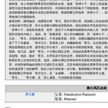
被收慢，加上考慮到賽事直至此階段的步速，他讓「拼搏小子」展步上前超越
儘管沿途並無催策坐騎以取得領先，但坐騎在毋須消耗氣力下就能推進。考慮
讓坐騎獲得最佳機會在末段以勁勢衝刺。賽後獸醫立即檢查「拼搏小子」，並
替牠進行內窺鏡檢查。
被查詢時，楊明綸說，他獲指示將「尊兄」置於中間位置，與該駒上仗由他策
才能佔取中間位置，而今仗坐騎出閘較他預期為快，因此坐騎在早段居前列位
「拼搏小子」後面取得遮擋，然而，接近千六米處時他能夠向內移入至「拼搏
因而未能向內移入。他說，當「龍騰虎震」切入至內欄競跑，而「拼搏小子」
又說，「尊兄」其後跑來搶口，不肯放鬆來跑，然而，他嘗試繼續保持居於領
過了千三米處後，「海洋活力」受催策上前，他繼續收慢「尊兄」以佔取該駒
開始更難穩定走勢，儘管他已作出努力，但仍未能令坐騎放鬆來跑。他說，因
競跑。他又說，儘管「尊兄」十分難以穩定走勢，但他認為賽事早段的步速亦
直頗慢。他說，鑑於「尊兄」在早段及中段的走勢，坐騎因而在末段未能以勁
駒置於與上仗相若的位置。他說，該駒出閘比預期為快而未能取得遮擋後，鑑
望，但他對楊明綸的策騎方式感到完全滿意，尤其考慮到該駒在賽事早段步速
的段速證實了他的解釋，因此小組不採取進一步行動。賽後獸醫立即檢查「尊
賽後獸醫立即檢查「海洋活力」及「金威勝」，並無發現任何明顯異常之處。
「尊兄」、「齊大勝」及「皇仁威龍」均須抽取樣本檢驗。
勝出馬匹血統
父系: Handsome Ransom
齊大勝
母系: Mawasi