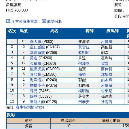
歡慶讓賽
賽道 :
HK$ 760,000
時間 :
分段時間 
全方位賽事重溫
餘勢分析
名次
馬號
馬名
騎師
練馬師
1
10
齊大勝
(P003)
黎海榮
呂健威
2
5
皇仁威龍
(CN167)
莫雷拉
高伯新
3
7
幸運新寶
(P266)
蔡明紹
胡森
4
3
勇進
(CN260)
韋達
霍利時
5
12
金威勝
(CN070)
何澤堯
賀賢
6
11
龍騰虎震
(CN099)
柏寶
蘇偉賢
7
6
喜欣賞
(CM390)
潘頓
沈集成
8
1
海洋活力
(P240)
郭能
姚本輝
9
2
拼搏小子
(P376)
鄭雨滇
呂健威
10
4
尊兄
(P436)
楊明綸
告東尼
11
8
好球
(CL393)
薛寶力
孫達志
12
9
皇龍大師
(P128)
田泰安
徐雨石
備註:
賽事特別情況索引
派彩
彩池
勝出組合
派彩 (HK$)
10
159
獨贏