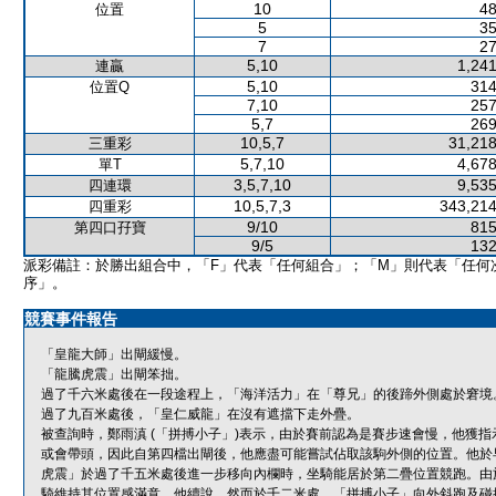
10
48
位置
5
35
7
27
5,10
1,241
連贏
5,10
314
位置Q
7,10
257
5,7
269
10,5,7
31,218
三重彩
5,7,10
4,678
單T
3,5,7,10
9,535
四連環
10,5,7,3
343,214
四重彩
9/10
815
第四口孖寶
9/5
132
派彩備註：於勝出組合中，「F」代表「任何組合」；「M」則代表「任何
序」。
競賽事件報告
「皇龍大師」出閘緩慢。
「龍騰虎震」出閘笨拙。
過了千六米處後在一段途程上，「海洋活力」在「尊兄」的後蹄外側處於窘境
過了九百米處後，「皇仁威龍」在沒有遮擋下走外疊。
被查詢時，鄭雨滇 (「拼搏小子」)表示，由於賽前認為是賽步速會慢，他獲
或會帶頭，因此自第四檔出閘後，他應盡可能嘗試佔取該駒外側的位置。他於
虎震」於過了千五米處後進一步移向內欄時，坐騎能居於第二疊位置競跑。由
騎維持其位置感滿意。他續說，然而於千二米處，「拼搏小子」向外斜跑及碰