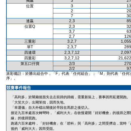
3
27
獨贏
3
13
位置
2
20
7
30
2,3
85
連贏
2,3
32
位置Q
3,7
63
2,7
126
3,2,7
1,055
三重彩
2,3,7
289
單T
2,3,7,12
2,097
四連環
3,2,7,12
21,622
四重彩
2/3
270
第五口孖寶
2/2
97
派彩備註：於勝出組合中，「F」代表「任何組合」；「M」則代表「任何
序」。
競賽事件報告
「高利多」於閘廂後面失去左前蹄的蹄鐵，需重新裝上，賽事因而延遲開跑。
「大笑大少」出閘笨拙，因而失地。
「幸運儀」自大外檔出閘後於早段在馬群之後切入。
接近九百米處首次轉彎時，「威利大大」在收慢避開「好好機會」的後蹄之際
緣」的後蹄競跑。
跑過六百米處時，「好好機會」在「碧科」與「高利多」之間受擠迫，當時「
後的「威利大大」因而受阻。