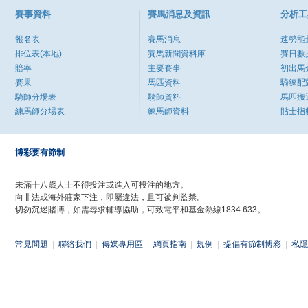
賽事資料
賽馬消息及資訊
分析工
報名表
賽馬消息
速勢能
排位表(本地)
賽馬新聞資料庫
賽日數
賠率
主要賽事
初出馬
賽果
馬匹資料
騎練配
騎師分場表
騎師資料
馬匹搬
練馬師分場表
練馬師資料
貼士指
博彩要有節制
未滿十八歲人士不得投注或進入可投注的地方。
向非法或海外莊家下注，即屬違法，且可被判監禁。
切勿沉迷賭博，如需尋求輔導協助，可致電平和基金熱線1834 633。
常見問題
|
聯絡我們
|
傳媒專用區
|
網頁指南
|
規例
|
提倡有節制博彩
|
私隱