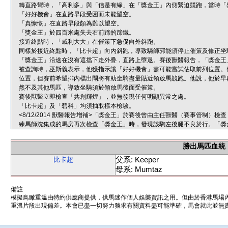
轉直路彎時，「高利多」與「信是有緣」在「獎金王」內側緊迫競跑，當時「
「好好機會」在直路早段受困而未能望空。
「真慷慨」在直路早段頗為難以望空。
「獎金王」於四百米處失去右前蹄的蹄鐵。
接近終點時，「威利大大」在催策下急促向外斜跑。
同樣於接近終點時，「比卡超」向內斜跑，導致騎師郭能須停止催策及修正坐
「獎金王」沿途在沒有遮擋下走外疊，直路上墮退。賽後獸醫報告，「獎金王
被查詢時，巫斯義表示，他獲指示讓「好好機會」盡可能嘗試佔取前列位置。
位置，但賽前希望排內檔出閘將有助坐騎盡量貼近領放馬競跑。他說，他於早
然不及其他馬匹，導致坐騎須於領放馬後面受催策。
賽後獸醫立即檢查「共創輝煌」，並無發現任何明顯異常之處。
「比卡超」及「碧科」均須抽取樣本檢驗。
<8/12/2014 獸醫報告增補>「獎金王」於賽後曾由主任獸醫（賽事管制
練馬師沈集成的馬房再次檢查「獎金王」時，發現該駒左後腿不良於行。「獎
勝出馬匹血統
父系: Keeper
比卡超
母系: Mumtaz
備註
模擬鳥瞰重溫由特約供應商提供，供馬迷作個人娛樂資訊之用。但由於香港馬場
重溫片段出現偏差。本會已盡一切努力務求有關資料盡可能準確，馬會就此並無責