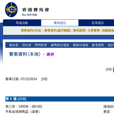
馬場活動
賽馬資訊
足球資訊
賽事資料(本地)
|
賽事資料(越洋轉播)
|
賽馬新聞
|
主要賽事
|
視聽播
報名表
排位表
即時賠率
練馬師分場表
騎師分場表
參考資料
統計
沙田:
賽事日期: 07/12/2014 沙田
第 6 場 (218)
第三班 - 1400米 - (80-60)
場地狀況
半島金禧挑戰盃（讓賽）
賽道 :