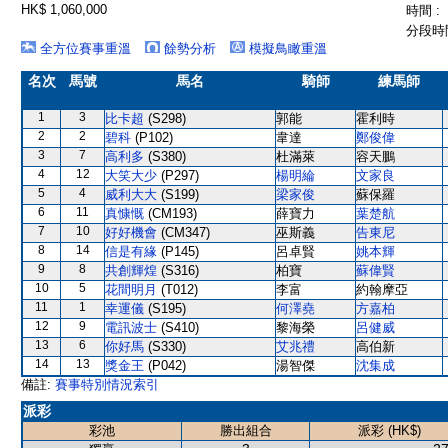
HK$ 1,060,000
時間 :
分段時間
全方位賽事重溫
餘勢分析
模擬鳥瞰重溫
名次
馬號
馬名
騎師
練馬師
1
3
比卡超
(S298)
郭能
霍利時
2
2
碧科
(P102)
韋達
鄭俊偉
3
7
高利多
(S380)
杜滿萊
容天鵬
4
12
大笑大少
(P297)
楊明綸
文家良
5
4
威利大大
(S199)
梁家俊
蘇保羅
6
11
真慷慨
(CM193)
薛寶力
葉楚航
7
10
好好機會
(CM347)
巫斯義
告東尼
8
14
信是有緣
(P145)
呂卓賢
姚本輝
9
8
共創輝煌
(S316)
柏寶
蘇偉賢
10
5
花間明月
(T012)
李富
約翰摩亞
11
1
幸運儀
(S195)
何澤堯
方嘉柏
12
9
電訊波士
(S410)
黎海榮
呂健威
13
6
你好馬
(S330)
艾兆禮
高伯新
14
13
獎金王
(P042)
湯智傑
沈集成
備註:
賽事特別情況索引
派彩
彩池
勝出組合
派彩 (HK$)