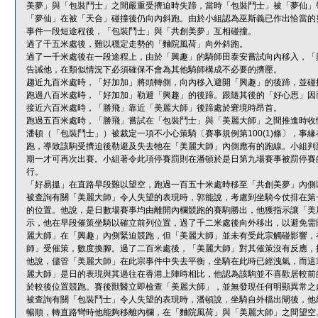
美夢」與「包裝鬥士」之間嚴重受擠迫時失蹄，當時「包裝鬥士」被「夢仙」
「夢仙」在被「天合」碰撞後仍向內斜跑。由於小組認為巫斯義已作出恰當的
事件一段短途程後，「包裝鬥士」與「共創美夢」互相碰撞。
過了千五米處後，難以穩定走勢的「麯院風荷」向外斜跑。
過了一千米處後在一段途程上，由於「興趣」的騎師田泰安嘗試向內移入，「
告誡他，在類似情況下必須確保不會為其他騎師構成不必要的擠壓。
趨近九百米處時，「好加加」將頭轉側，向內移入避開「興趣」的後蹄，並碰
跑過八百米處時，「好加加」勒避「興趣」的後蹄。跟隨其後的「好心思」因
接近六百米處時，「勝飛」靠近「美麗大師」後蹄處於窘境時昂首。
跑過五百米處時，「勝飛」嘗試在「包裝鬥士」與「美麗大師」之間推進時收
潘頓（「包裝鬥士」）被裁定一項不小心策騎〔賽事規例第100(1)條〕，
跑，導致該駒受擠迫後勒避及失去牠在「美麗大師」內側應有的跑線。小組判
期一才可再次出賽。小組著令此項停賽罰則在潘頓於是日第九場賽事被罰停賽
行。
「好易搵」在直路早段難以望空，跑過一百五十米處時移至「共創美夢」內側
被查詢有關「美麗大師」令人失望的表現時，郭能說，考慮到坐騎今仗排在第
的位置。他說，是日數場賽事均由離開內欄競跑的賽駒勝出，他獲指示讓「美
示，他在早段催策坐騎以確立前列位置，過了千二米處後向外移出，以避免需
麗大師」在「興趣」內側緊迫競跑，但「美麗大師」並未有受此宗觸碰影響，
師」受催策，數度換腳。過了二百米處後，「美麗大師」對其催策沒有反應，
他說，儘管「美麗大師」在此宗事件中失去平衡，坐騎在此時已經洩氣，而這
麗大師」是日的表現與其過往在香港上陣時相比，他認為該駒並不喜歡居較前
於較後位置競跑。賽後獸醫立即檢查「美麗大師」，並無發現任何明顯異常之
被查詢有關「包裝鬥士」令人失望的表現時，潘頓說，坐騎自外檔出閘後，他
暢順，轉直路彎時他能夠移離內欄，在「麯院風荷」與「美麗大師」之間望空