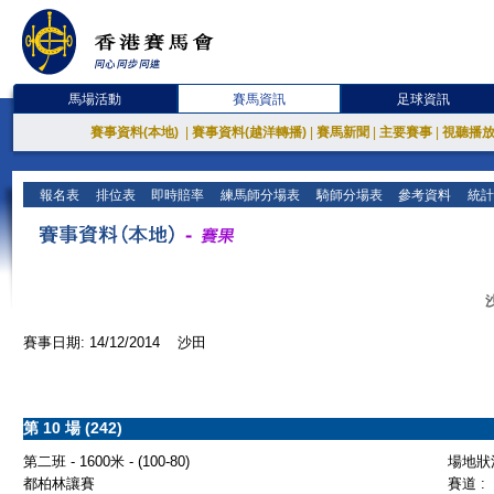
馬場活動
賽馬資訊
足球資訊
賽事資料(本地)
|
賽事資料(越洋轉播)
|
賽馬新聞
|
主要賽事
|
視聽播
報名表
排位表
即時賠率
練馬師分場表
騎師分場表
參考資料
統計
賽事日期: 14/12/2014 沙田
第 10 場 (242)
第二班 - 1600米 - (100-80)
場地狀況
都柏林讓賽
賽道 :