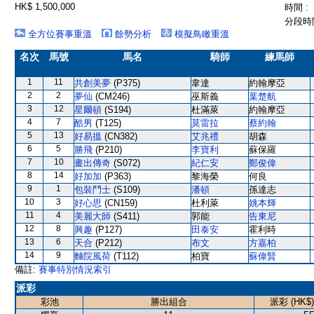
HK$ 1,500,000
時間 :
分段時間
全方位賽事重溫
餘勢分析
模擬鳥瞰重溫
名次
馬號
馬名
騎師
練馬師
1
11
共創美夢
(P375)
韋達
約翰摩亞
2
2
夢仙
(CM246)
巫斯義
葉楚航
3
12
星爾頓
(S194)
杜滿萊
約翰摩亞
4
7
酷男
(T125)
莫雷拉
蔡約翰
5
13
好易搵
(CN382)
艾兆禮
胡森
6
5
勝飛
(P210)
李寶利
蘇保羅
7
10
畫出傳奇
(S072)
紀仁安
鄭俊偉
8
14
好加加
(P363)
黎海榮
何良
9
1
包裝鬥士
(S109)
潘頓
孫達志
10
3
好心思
(CN159)
杜利萊
姚本輝
11
4
美麗大師
(S411)
郭能
告東尼
12
8
興趣
(P127)
田泰安
霍利時
13
6
天合
(P212)
布文
方嘉柏
14
9
麯院風荷
(T112)
柏寶
蘇偉賢
備註:
賽事特別情況索引
派彩
彩池
勝出組合
派彩 (HK$)