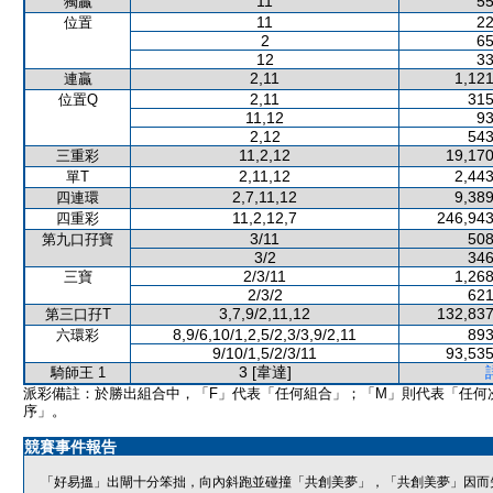
11
55
獨贏
11
22
位置
2
65
12
33
2,11
1,121
連贏
2,11
315
位置Q
11,12
93
2,12
543
11,2,12
19,170
三重彩
2,11,12
2,443
單T
2,7,11,12
9,389
四連環
11,2,12,7
246,943
四重彩
3/11
508
第九口孖寶
3/2
346
2/3/11
1,268
三寶
2/3/2
621
3,7,9/2,11,12
132,837
第三口孖T
8,9/6,10/1,2,5/2,3/3,9/2,11
893
六環彩
9/10/1,5/2/3/11
93,535
3 [韋達]
騎師王 1
派彩備註：於勝出組合中，「F」代表「任何組合」；「M」則代表「任何
序」。
競賽事件報告
「好易搵」出閘十分笨拙，向內斜跑並碰撞「共創美夢」，「共創美夢」因而