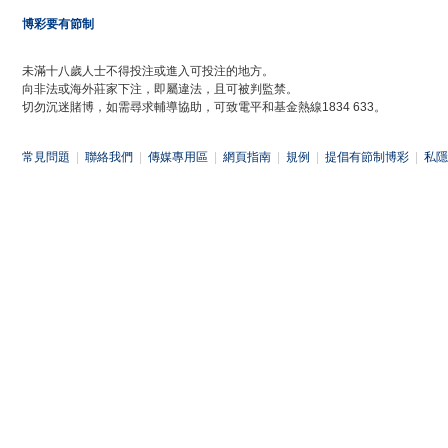
博彩要有節制
未滿十八歲人士不得投注或進入可投注的地方。
向非法或海外莊家下注，即屬違法，且可被判監禁。
切勿沉迷賭博，如需尋求輔導協助，可致電平和基金熱線1834 633。
常見問題
|
聯絡我們
|
傳媒專用區
|
網頁指南
|
規例
|
提倡有節制博彩
|
私隱