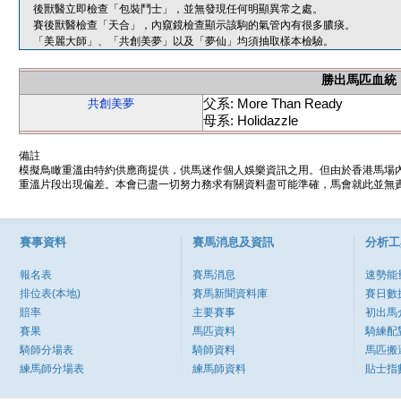
後獸醫立即檢查「包裝鬥士」，並無發現任何明顯異常之處。
賽後獸醫檢查「天合」，內窺鏡檢查顯示該駒的氣管內有很多膿痰。
「美麗大師」、「共創美夢」以及「夢仙」均須抽取樣本檢驗。
勝出馬匹血統
父系: More Than Ready
共創美夢
母系: Holidazzle
備註
模擬鳥瞰重溫由特約供應商提供，供馬迷作個人娛樂資訊之用。但由於香港馬場
重溫片段出現偏差。本會已盡一切努力務求有關資料盡可能準確，馬會就此並無責
賽事資料
賽馬消息及資訊
分析工
報名表
賽馬消息
速勢能
排位表(本地)
賽馬新聞資料庫
賽日數
賠率
主要賽事
初出馬
賽果
馬匹資料
騎練配
騎師分場表
騎師資料
馬匹搬
練馬師分場表
練馬師資料
貼士指