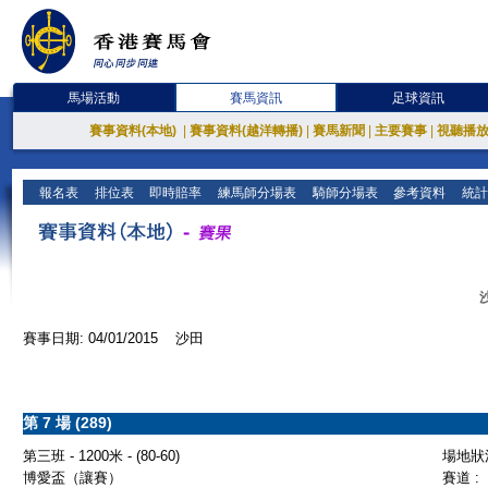
馬場活動
賽馬資訊
足球資訊
賽事資料(本地)
|
賽事資料(越洋轉播)
|
賽馬新聞
|
主要賽事
|
視聽播
報名表
排位表
即時賠率
練馬師分場表
騎師分場表
參考資料
統計
賽事日期: 04/01/2015 沙田
第 7 場 (289)
第三班 - 1200米 - (80-60)
場地狀況
博愛盃（讓賽）
賽道 :