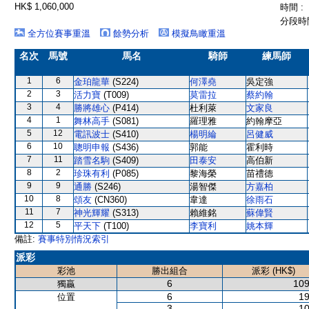
HK$ 1,060,000
時間 :
分段時間
全方位賽事重溫
餘勢分析
模擬鳥瞰重溫
名次
馬號
馬名
騎師
練馬師
1
6
金珀龍華
(S224)
何澤堯
吳定強
2
3
活力寶
(T009)
莫雷拉
蔡約翰
3
4
勝將雄心
(P414)
杜利萊
文家良
4
1
舞林高手
(S081)
羅理雅
約翰摩亞
5
12
電訊波士
(S410)
楊明綸
呂健威
6
10
聰明申報
(S436)
郭能
霍利時
7
11
踏雪名駒
(S409)
田泰安
高伯新
8
2
珍珠有利
(P085)
黎海榮
苗禮德
9
9
通勝
(S246)
湯智傑
方嘉柏
10
8
頌友
(CN360)
韋達
徐雨石
11
7
神光輝耀
(S313)
賴維銘
蘇偉賢
12
5
平天下
(T100)
李寶利
姚本輝
備註:
賽事特別情況索引
派彩
彩池
勝出組合
派彩 (HK$)
6
109
獨贏
6
19
位置
3
10