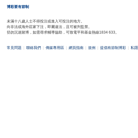
博彩要有節制
未滿十八歲人士不得投注或進入可投注的地方。
向非法或海外莊家下注，即屬違法，且可被判監禁。
切勿沉迷賭博，如需尋求輔導協助，可致電平和基金熱線1834 633。
常見問題
|
聯絡我們
|
傳媒專用區
|
網頁指南
|
規例
|
提倡有節制博彩
|
私隱