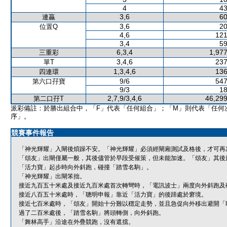
4
43
3,6
60
連贏
3,6
20
位置Q
4,6
121
3,4
59
6,3,4
1,977
三重彩
3,4,6
237
單T
1,3,4,6
136
四連環
9/6
547
第六口孖寶
9/3
18
2,7,9/3,4,6
46,299
第二口孖T
派彩備註：於勝出組合中，「F」代表「任何組合」；「M」則代表「任何
序」。
競賽事件報告
「神光輝耀」入閘後煩躁不安。「神光輝耀」必須經閘廂測試及格後，才可再
「頌友」出閘僅屬一般，其後儘管於早段受催策，但未能加速。「頌友」其後
「活力寶」起步時向外斜跑，碰撞「踏雪名駒」。
「神光輝耀」出閘笨拙。
接近九百五十米處及接近九百米處首次轉彎時，「電訊波士」兩度向外斜跑及
接近八百五十米處時，「聰明申報」靠近「活力寶」的後蹄處於窘境。
接近七百米處時，「頌友」開始十分難以穩定走勢，並且急促向外移出避開「
過了二百米處後，「踏雪名駒」將頭轉側，向外斜跑。
「舞林高手」沿途在外疊競跑，沒有遮擋。