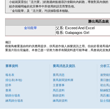
小組就莫雷拉(「活力寶」)於跑過終點後容許坐騎向內斜跑，導致對其內側的
組亦就楊明綸於此宗事件中所使用的語言而警告他。
「金珀龍華」及「活力寶」均須抽取樣本檢驗。
勝出馬匹血統
父系: Exceed And Excel
金珀龍華
母系: Galapagos Girl
備註
模擬鳥瞰重溫由特約供應商提供，供馬迷作個人娛樂資訊之用。但由於香港馬場
重溫片段出現偏差。本會已盡一切努力務求有關資料盡可能準確，馬會就此並無責
賽事資料
賽馬消息及資訊
分析工
報名表
賽馬消息
速勢能
排位表(本地)
賽馬新聞資料庫
賽日數
賠率
主要賽事
初出馬
賽果
馬匹資料
騎練配
騎師分場表
騎師資料
馬匹搬
練馬師分場表
練馬師資料
貼士指