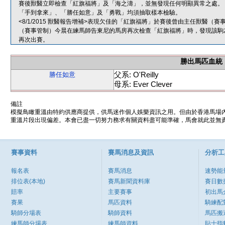
賽後獸醫立即檢查「紅旗福將」及「海之濤」，並無發現任何明顯異常之處。
「手到拿來」、「勝任如意」及「勇戰」均須抽取樣本檢驗。
<8/1/2015 獸醫報告增補>表現欠佳的「紅旗福將」於賽後曾由主任獸醫
（賽事管制）今晨在練馬師告東尼的馬房再次檢查「紅旗福將」時，發現該駒
再次出賽。
勝出馬匹血統
父系: O'Reilly
勝任如意
母系: Ever Clever
備註
模擬鳥瞰重溫由特約供應商提供，供馬迷作個人娛樂資訊之用。但由於香港馬場
重溫片段出現偏差。本會已盡一切努力務求有關資料盡可能準確，馬會就此並無責
賽事資料
賽馬消息及資訊
分析工
報名表
賽馬消息
速勢能
排位表(本地)
賽馬新聞資料庫
賽日數
賠率
主要賽事
初出馬
賽果
馬匹資料
騎練配
騎師分場表
騎師資料
馬匹搬
練馬師分場表
練馬師資料
貼士指