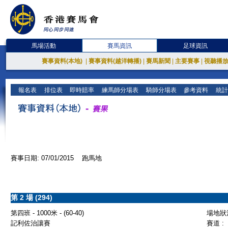
馬場活動
賽馬資訊
足球資訊
賽事資料(本地)
|
賽事資料(越洋轉播)
|
賽馬新聞
|
主要賽事
|
視聽播
報名表
排位表
即時賠率
練馬師分場表
騎師分場表
參考資料
統計
賽事日期: 07/01/2015 跑馬地
第 2 場 (294)
第四班 - 1000米 - (60-40)
場地狀況
記利佐治讓賽
賽道 :