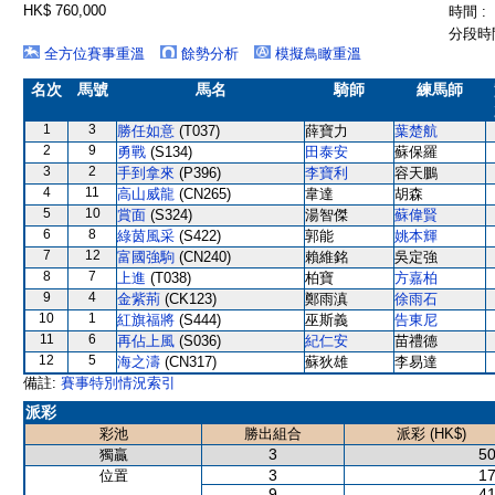
HK$ 760,000
時間 :
分段時間
全方位賽事重溫
餘勢分析
模擬鳥瞰重溫
名次
馬號
馬名
騎師
練馬師
1
3
勝任如意
(T037)
薛寶力
葉楚航
2
9
勇戰
(S134)
田泰安
蘇保羅
3
2
手到拿來
(P396)
李寶利
容天鵬
4
11
高山威龍
(CN265)
韋達
胡森
5
10
賞面
(S324)
湯智傑
蘇偉賢
6
8
綠茵風采
(S422)
郭能
姚本輝
7
12
富國強駒
(CN240)
賴維銘
吳定強
8
7
上進
(T038)
柏寶
方嘉柏
9
4
金紫荊
(CK123)
鄭雨滇
徐雨石
10
1
紅旗福將
(S444)
巫斯義
告東尼
11
6
再佔上風
(S036)
紀仁安
苗禮德
12
5
海之濤
(CN317)
蘇狄雄
李易達
備註:
賽事特別情況索引
派彩
彩池
勝出組合
派彩 (HK$)
3
50
獨贏
3
17
位置
9
41