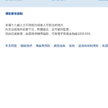
博彩要有節制
未滿十八歲人士不得投注或進入可投注的地方。
向非法或海外莊家下注，即屬違法，且可被判監禁。
切勿沉迷賭博，如需尋求輔導協助，可致電平和基金熱線1834 633。
常見問題
|
聯絡我們
|
傳媒專用區
|
網頁指南
|
規例
|
提倡有節制博彩
|
私隱