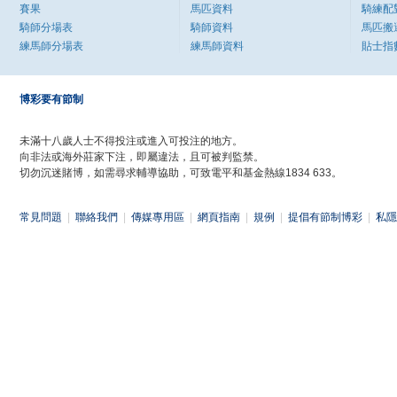
賽果
馬匹資料
騎練配
騎師分場表
騎師資料
馬匹搬
練馬師分場表
練馬師資料
貼士指
博彩要有節制
未滿十八歲人士不得投注或進入可投注的地方。
向非法或海外莊家下注，即屬違法，且可被判監禁。
切勿沉迷賭博，如需尋求輔導協助，可致電平和基金熱線1834 633。
常見問題
|
聯絡我們
|
傳媒專用區
|
網頁指南
|
規例
|
提倡有節制博彩
|
私隱