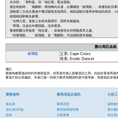
在末段，「塑料盈」與「海紅寶」緊迫競跑。
接近終點時，「萬醒駒」將頭轉向右邊，企圖噬咬「銀飛龍」。考慮到此宗事
該駒第二次在比賽途中嘗試噬咬其他馬匹，倘若該駒日後再有類似的表現，小
絕接納該駒報名參賽。
「光輝之星」直路上全程未能望空，因而未能施為。
「齊飛」沿途在外疊競跑，沒有遮擋。
賽後獸醫立即檢查「悅欣賞」，並無發現任何明顯異常之處。
「特務飛龍」、「銀飛龍」及「萬醒駒」均須抽取樣本檢驗。
勝出馬匹血統
父系: Cape Cross
銀飛龍
母系: Exotic Dancer
備註
模擬鳥瞰重溫由特約供應商提供，供馬迷作個人娛樂資訊之用。但由於香港馬場
重溫片段出現偏差。本會已盡一切努力務求有關資料盡可能準確，馬會就此並無責
賽事資料
賽馬消息及資訊
分析工
報名表
賽馬消息
速勢能
排位表(本地)
賽馬新聞資料庫
賽日數
賠率
主要賽事
初出馬