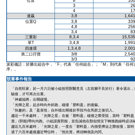
8
100
位置
3
26
4
17
3,8
1,641
連贏
3,8
339
位置Q
4,8
256
3,4
83
8,3,4
15,535
三重彩
3,4,8
1,991
單T
1,3,4,8
2,001
四連環
3/8
2,540
第二口孖寶
3/3
92
派彩備註：於勝出組合中，「F」代表「任何組合」；「M」則代表「任何
序」。
競賽事件報告
「自然旺家」於一月六日被小組按照獸醫意見（左前腳不良於行）著令退出，
驗後，才可再次出賽。
「神威福將」出閘緩慢。
「光輝之星」起步時向外斜跑，碰撞「塑料盈」的後軀。
「快趣的」及「盈喜悅」自外檔出閘後於早段均在馬群之後切入。
趨近一千米處時，「光輝之星」在被「塑料盈」碰撞之際受阻，當時「塑料盈
賞」(郭能)帶向內跑。小組譴責郭能，並告誡他在類似情況下轉換跑線時必須
趨近九百米處時，「光輝之星」一度在「塑料盈」內側受擠迫之際收慢，當時
過了六百米處後趨近彎位時，「悅欣賞」將頭轉側及內閃。