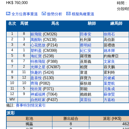
HK$ 760,000
時間 :
分段時間
全方位賽事重溫
餘勢分析
模擬鳥瞰重溫
名次
馬號
馬名
騎師
練馬師
1
8
銀飛龍
(CM326)
田泰安
徐雨石
2
3
萬醒駒
(CN138)
杜利萊
高伯新
3
4
心花怒放
(P214)
蔡明紹
苗禮德
4
1
塑料盈
(CM399)
紀仁安
姚本輝
5
6
海紅寶
(S238)
羅理雅
約翰摩亞
6
7
特務飛龍
(P388)
巫斯義
文家良
7
2
光輝之星
(CN387)
柏寶
容天鵬
8
11
快趣的
(S424)
韋達
霍利時
9
12
盈喜悅
(S130)
薛寶力
呂健威
10
10
齊飛
(P082)
蘇狄雄
葉楚航
11
5
悅欣賞
(P371)
郭能
沈集成
12
9
神威福將
(T064)
賴維銘
蘇偉賢
WV
自然旺家
(P437)
莫雷拉
方嘉柏
備註:
賽事特別情況索引
派彩
彩池
勝出組合
派彩 (HK$)
8
462
獨贏