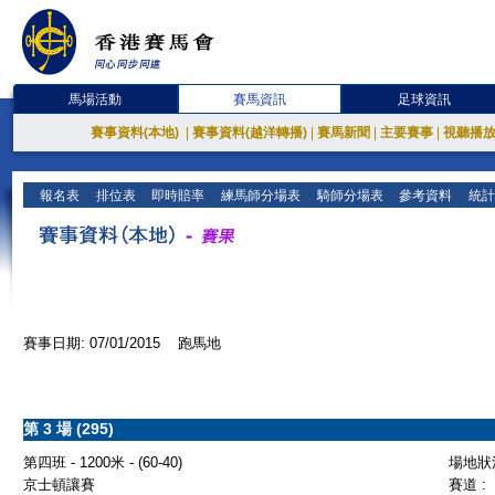
馬場活動
賽馬資訊
足球資訊
賽事資料(本地)
|
賽事資料(越洋轉播)
|
賽馬新聞
|
主要賽事
|
視聽播
報名表
排位表
即時賠率
練馬師分場表
騎師分場表
參考資料
統計
賽事日期: 07/01/2015 跑馬地
第 3 場 (295)
第四班 - 1200米 - (60-40)
場地狀況
京士頓讓賽
賽道 :