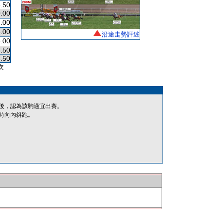
.50
.00
.00
.00
沿途走勢評述
.00
.50
.50
次
後，認為該駒適宜出賽。
時向內斜跑。