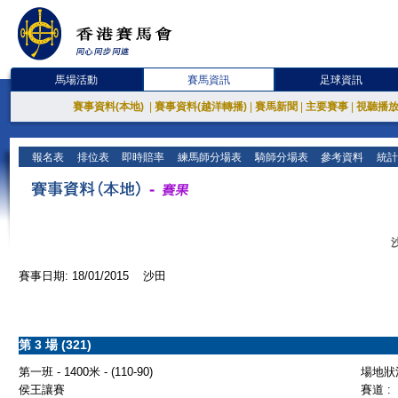
馬場活動
賽馬資訊
足球資訊
賽事資料(本地)
|
賽事資料(越洋轉播)
|
賽馬新聞
|
主要賽事
|
視聽播
報名表
排位表
即時賠率
練馬師分場表
騎師分場表
參考資料
統計
賽事日期: 18/01/2015 沙田
第 3 場 (321)
第一班 - 1400米 - (110-90)
場地狀況
侯王讓賽
賽道 :