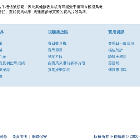
內手機信號頻繁，因此其他接收系統有可能受干擾而令模擬鳥瞰
任。至於賽馬結果, 馬迷應參考實際的賽馬片段為準。
具
視聽播放區
實用資訊
量
賽日收音機
賽馬日一般資訊
據
賽馬節目
檔位統計
介紹
試閘片段
騎師王統計
對及初岀馬成績
自購馬來港前賽事片段
靈活玩
遷紀錄
賽馬娛樂新聞
傳媒專用區
數
條款
|
免責聲明
|
網絡保安
版權所有 不得轉載 © 2000