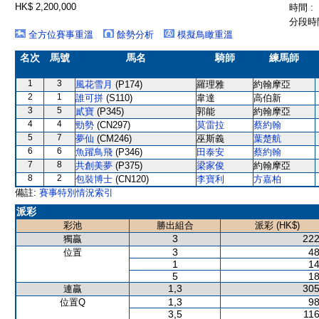
HK$ 2,200,000
時間 :
分段時間
全方位賽事重溫
餘勢分析
模擬鳥瞰重溫
名次
馬號
馬名
騎師
練馬師
1
3
風花雪月
(P174)
羅理雅
約翰摩亞
2
1
誰可拼
(S110)
韋達
高伯新
3
5
貳寶
(P345)
郭能
約翰摩亞
4
4
勁勢
(CN297)
莫雷拉
蔡約翰
5
7
夢仙
(CM246)
巫斯義
葉楚航
6
6
魚躍鳥飛
(P346)
田泰安
蔡約翰
7
8
共創美夢
(P375)
梁家俊
約翰摩亞
8
2
包裝博士
(CN120)
李寶利
方嘉柏
備註:
賽事特別情況索引
派彩
彩池
勝出組合
派彩 (HK$)
3
222
獨贏
3
48
位置
1
14
5
18
1,3
305
連贏
1,3
98
位置Q
3,5
116