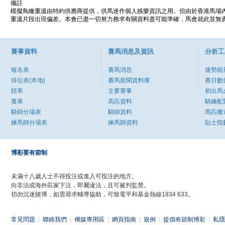
備註
模擬鳥瞰重溫由特約供應商提供，供馬迷作個人娛樂資訊之用。但由於香港馬場
重溫片段出現偏差。本會已盡一切努力務求有關資料盡可能準確，馬會就此並無責
賽事資料
賽馬消息及資訊
分析工
報名表
賽馬消息
速勢能
排位表(本地)
賽馬新聞資料庫
賽日數
賠率
主要賽事
初出馬
賽果
馬匹資料
騎練配
騎師分場表
騎師資料
馬匹搬
練馬師分場表
練馬師資料
貼士指
博彩要有節制
未滿十八歲人士不得投注或進入可投注的地方。
向非法或海外莊家下注，即屬違法，且可被判監禁。
切勿沉迷賭博，如需尋求輔導協助，可致電平和基金熱線1834 633。
常見問題
|
聯絡我們
|
傳媒專用區
|
網頁指南
|
規例
|
提倡有節制博彩
|
私隱