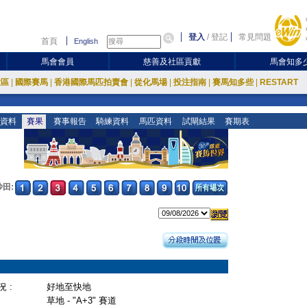
登入
/
登記
常見問題
首頁
English
馬會會員
慈善及社區貢獻
馬會知多
放區
|
國際賽馬
|
香港國際馬匹拍賣會
|
從化馬場
|
投注指南
|
賽馬知多些
|
RESTART
資料
賽果
賽事報告
騎練資料
馬匹資料
試閘結果
賽期表
沙田:
 :
好地至快地
草地 - "A+3" 賽道