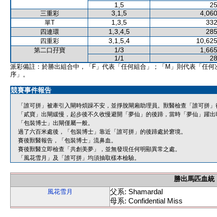
1,5
25
3,1,5
4,060
三重彩
1,3,5
332
單T
1,3,4,5
285
四連環
3,1,5,4
10,625
四重彩
1/3
1,665
第二口孖寶
1/1
28
派彩備註：於勝出組合中，「F」代表「任何組合」；「M」則代表「任何
序」。
競賽事件報告
「誰可拼」被牽引入閘時煩躁不安，並掙脫閘廂助理員。獸醫檢查「誰可拼」
「貳寶」出閘緩慢，起步後不久收慢避開「夢仙」的後蹄，當時「夢仙」躍出
「包裝博士」出閘僅屬一般。
過了六百米處後，「包裝博士」靠近「誰可拼」的後蹄處於窘境。
賽後獸醫報告，「包裝博士」流鼻血。
賽後獸醫立即檢查「共創美夢」，並無發現任何明顯異常之處。
「風花雪月」及「誰可拼」均須抽取樣本檢驗。
勝出馬匹血統
父系: Shamardal
風花雪月
母系: Confidential Miss