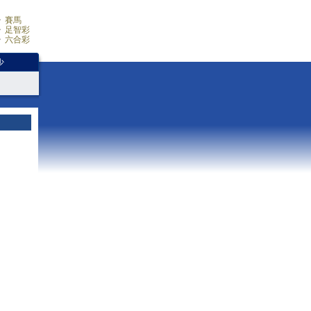
賽馬
足智彩
六合彩
少