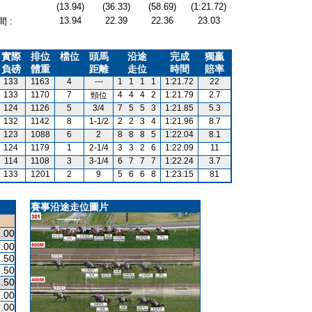
(13.94)
(36.33)
(58.69)
(1:21.72)
13.94
22.39
22.36
23.03
 :
實際
排位
檔位
頭馬
沿途
完成
獨贏
負磅
體重
距離
走位
時間
賠率
133
1163
4
---
1
1
1
1
1:21.72
22
133
1170
7
4
4
4
2
1:21.79
2.7
頸位
124
1126
5
3/4
7
5
5
3
1:21.85
5.3
132
1142
8
1-1/2
2
2
3
4
1:21.96
8.7
123
1088
6
2
8
8
8
5
1:22.04
8.1
124
1179
1
2-1/4
3
3
2
6
1:22.09
11
114
1108
3
3-1/4
6
7
7
7
1:22.24
3.7
133
1201
2
9
5
6
6
8
1:23.15
81
賽事沿途走位圖片
.00
.00
.50
.50
.50
.00
.00