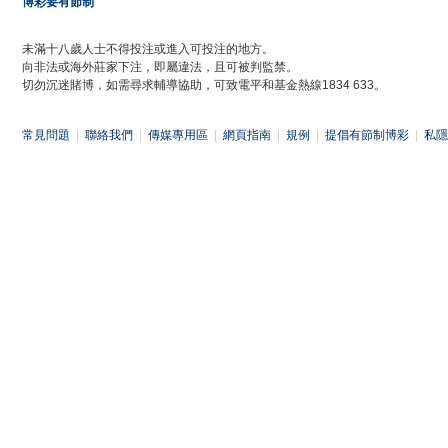
博彩要有節制
未滿十八歲人士不得投注或進入可投注的地方。
向非法或海外莊家下注，即屬違法，且可被判監禁。
切勿沉迷賭博，如需尋求輔導協助，可致電平和基金熱線1834 633。
常見問題
|
聯絡我們
|
傳媒專用區
|
網頁指南
|
規例
|
提倡有節制博彩
|
私隱