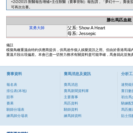
<2/2/2015 獸醫報告增補>主任獸醫（賽事管制）報告謂，「夢幻十一」
可再次出賽。
勝出馬匹血統
父系: Show A Heart
英勇大師
母系: Jessepic
備註
模擬鳥瞰重溫由特約供應商提供，供馬迷作個人娛樂資訊之用。但由於香港馬場
重溫片段出現偏差。本會已盡一切努力務求有關資料盡可能準確，馬會就此並無責
賽事資料
賽馬消息及資訊
分析工
報名表
賽馬消息
速勢能
排位表(本地)
賽馬新聞資料庫
賽日數
賠率
主要賽事
初出馬
賽果
馬匹資料
騎練配
騎師分場表
騎師資料
馬匹搬
練馬師分場表
練馬師資料
貼士指