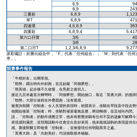
6,9
94
8,9
243
6,8,9
1,123
三重彩
6,8,9
471
單T
4,6,8,9
383
四連環
6,8,9,4
5,417
四重彩
3/6
40
第六口孖寶
3/8
28
1,2,3/6,8,9
9,277
第二口孖T
派彩備註：於勝出組合中，「F」代表「任何組合」；「M」則代表「任何
序」。
競賽事件報告
「牛精好友」出閘笨拙。
「勁勢」躍出時向外斜跑，並且妨礙「同個夢想」。
「熊英雄」起步後不久收慢，在馬群之後切入。
接近九百米處首次轉彎時，「同個夢想」開始搶口，靠近「英勇大師」的後蹄
「勁勢」大部分途程在外疊競跑，沒有遮擋。
被查詢有關「控制者」令人失望的表現時，柏寶表示，坐騎在早段及中段走勢
他開始催策「控制者」時，坐騎對催策毫無反應，將頭轉側，並且傾向內閃。
說，「控制者」的動作感覺正常，他未有察覺坐騎有任何不妥的迹象可解釋今
表現感到滿意，並預期該駒今仗會交出良好表現，他未能就該駒的表現提供任
感。賽後獸醫立即檢查「控制者」，並無發現任何明顯異常之處。
「英勇大師」及「共創美好」均須抽取樣本檢驗。