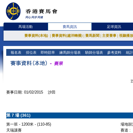
馬場活動
賽馬資訊
足球資訊
賽事資料(本地)
|
賽事資料(越洋轉播)
|
賽馬新聞
|
主要賽事
|
視聽播
報名表
排位表
即時賠率
練馬師分場表
騎師分場表
參考資料
統計
賽事日期: 01/02/2015 沙田
第 7 場 (361)
第一班 - 1200米 - (110-85)
場地狀況
天瑞讓賽
賽道 :