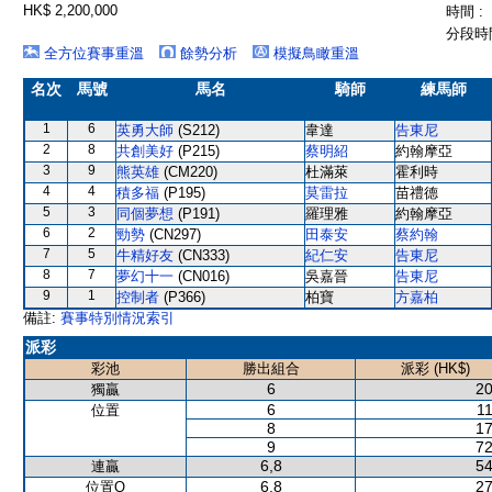
HK$ 2,200,000
時間 :
分段時間
全方位賽事重溫
餘勢分析
模擬鳥瞰重溫
名次
馬號
馬名
騎師
練馬師
1
6
英勇大師
(S212)
韋達
告東尼
2
8
共創美好
(P215)
蔡明紹
約翰摩亞
3
9
熊英雄
(CM220)
杜滿萊
霍利時
4
4
積多福
(P195)
莫雷拉
苗禮德
5
3
同個夢想
(P191)
羅理雅
約翰摩亞
6
2
勁勢
(CN297)
田泰安
蔡約翰
7
5
牛精好友
(CN333)
紀仁安
告東尼
8
7
夢幻十一
(CN016)
吳嘉晉
告東尼
9
1
控制者
(P366)
柏寶
方嘉柏
備註:
賽事特別情況索引
派彩
彩池
勝出組合
派彩 (HK$)
6
20
獨贏
6
11
位置
8
17
9
72
6,8
54
連贏
6,8
27
位置Q