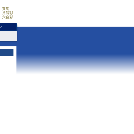
賽馬
足智彩
六合彩
少