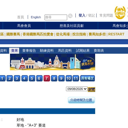
登入
/
登記
常見問題
首頁
English
馬會會員
慈善及社區貢獻
馬會知多
放區
|
國際賽馬
|
香港國際馬匹拍賣會
|
從化馬場
|
投注指南
|
賽馬知多些
|
RESTART
資料
賽果
賽事報告
騎練資料
馬匹資料
試閘結果
賽期表
:
好地
草地 - "A+3" 賽道