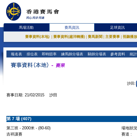
馬場活動
賽馬資訊
足球資訊
賽事資料(本地)
|
賽事資料(越洋轉播)
|
賽馬新聞
|
主要賽事
|
視聽播
報名表
排位表
即時賠率
練馬師分場表
騎師分場表
參考資料
統計
沙田:
賽事日期: 21/02/2015 沙田
第 7 場 (407)
第三班 - 2000米 - (80-60)
場地狀況 
吉祥讓賽
賽道 :