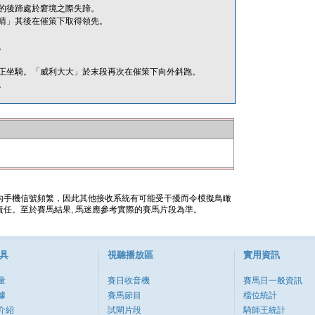
的後蹄處於窘境之際失蹄。
晴」其後在催策下取得領先。
。
正坐騎。「威利大大」於末段再次在催策下向外斜跑。
。
內手機信號頻繁，因此其他接收系統有可能受干擾而令模擬鳥瞰
任。至於賽馬結果, 馬迷應參考實際的賽馬片段為準。
具
視聽播放區
實用資訊
量
賽日收音機
賽馬日一般資訊
據
賽馬節目
檔位統計
介紹
試閘片段
騎師王統計