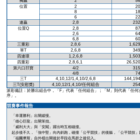
2
56
獨贏
2
20
位置
8
18
6
22
2,8
232
連贏
2,8
87
位置Q
2,6
64
6,8
60
2,8,6
1,629
三重彩
2,6,8
349
單T
1,2,6,8
1,503
四連環
2,8,6,1
26,520
四重彩
4/2
315
第六口孖寶
4/8
74
4,10,12/1,4,10/2,6,8
144,194
三T
4,10,12/1,4,10/任何組合
254
三T(安慰獎)
派彩備註：於勝出組合中，「F」代表「任何組合」；「M」則代表「任何
序」。
競賽事件報告
「幸運勝利」出閘緩慢。
「雄心巨龍」出閘笨拙。
「威利大大」與「安闖」躍出時互相碰撞。
起步後不久，「強中堅」向內斜跑，碰撞「公平競技」的後軀，「公平競技」
「福爾摩斯」自外檔出閘後於早段在馬群之後切入。