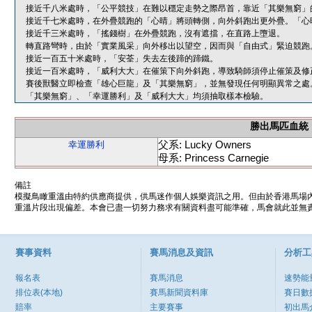
接近千八米處時，「公平競技」在難以穩定走勢之際昂首，靠近「其樂無窮」
接近千七米處時，在外疊競跑的「心晴」將頭轉側，向外斜跑出更外疊。「心
接近千三米處時，「搖錢樹」在外疊競跑，沒有遮擋，在直路上墮退。
轉直路彎時，由於「實業風采」向外移出以望空，因而與「自由式」緊迫競跑
接近一百五十米處時，「安荃」失去左後蹄的蹄鐵。
接近一百米處時，「威利大大」在催策下向外斜跑，導致騎師須停止催策及修
賽後獸醫立即檢查「雄心巨龍」及「其樂無窮」，並無發現任何明顯異常之處
「其樂無窮」、「幸運勝利」及「威利大大」均須抽取樣本檢驗。
勝出馬匹血統
父系: Lucky Owners
幸運勝利
母系: Princess Carnegie
備註
模擬鳥瞰重溫由特約供應商提供，供馬迷作個人娛樂資訊之用。但由於香港馬場
重溫片段出現偏差。本會已盡一切努力務求有關資料盡可能準確，馬會就此並無責
賽事資料
賽馬消息及資訊
分析工
報名表
賽馬消息
速勢能
排位表(本地)
賽馬新聞資料庫
賽日數
賠率
主要賽事
初出馬