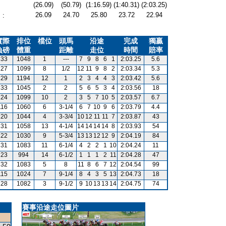
(26.09)
(50.79)
(1:16.59)
(1:40.31)
(2:03.25)
26.09
24.70
25.80
23.72
22.94
:
實際
排位
檔位
頭馬
沿途
完成
獨贏
負磅
體重
距離
走位
時間
賠率
133
1048
1
---
7
9
8
6
1
2:03.25
5.6
127
1099
8
1/2
12
11
9
8
2
2:03.34
5.3
129
1194
12
1
2
3
4
4
3
2:03.42
5.6
133
1045
2
2
5
6
5
3
4
2:03.56
18
124
1099
10
2
3
5
7
10
5
2:03.57
6.7
116
1060
6
3-1/4
6
7
10
9
6
2:03.79
4.4
120
1044
4
3-3/4
10
12
11
11
7
2:03.87
43
131
1058
13
4-1/4
14
14
14
14
8
2:03.93
54
122
1030
9
5-3/4
13
13
12
12
9
2:04.19
84
131
1083
11
6-1/4
4
2
2
1
10
2:04.24
11
123
994
14
6-1/2
1
1
1
2
11
2:04.28
47
132
1083
5
8
11
8
6
7
12
2:04.54
99
115
1024
7
9-1/4
8
4
3
5
13
2:04.73
18
128
1082
3
9-1/2
9
10
13
13
14
2:04.75
74
賽事沿途走位圖片