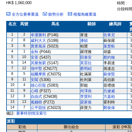
HK$ 1,060,000
時間 :
分段時間 
全方位賽事重溫
餘勢分析
模擬鳥瞰重溫
名次
馬號
馬名
騎師
練馬師
1
2
幸運勝利
(P146)
韋達
告東尼
2
8
威利大大
(S199)
潘頓
蘇保羅
3
6
實業風采
(S023)
柏寶
葉楚航
4
1
金秋
(P044)
羅理雅
胡森
5
10
安荃
(S437)
田泰安
蔡約翰
6
14
其樂無窮
(S147)
莫雷拉
李易達
7
12
強中堅
(CN177)
蔡明紹
孫達志
8
5
福爾摩斯
(CN375)
杜滿萊
蘇偉賢
9
11
安闖
(S306)
杜利萊
高伯新
10
4
雄心巨龍
(S083)
郭能
苗禮德
11
9
心晴
(P327)
何澤堯
呂健威
12
3
自由式
(CN438)
李寶利
方嘉柏
13
13
搖錢樹
(P272)
梁家俊
霍利時
14
7
公平競技
(CN323)
薛寶力
鄭俊偉
備註:
賽事特別情況索引
派彩
彩池
勝出組合
派彩 (HK$)