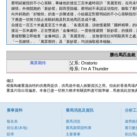
蔡明紹被指控不小心策騎，事緣他於接近三百米處時容許「美麗里程」在尚未
鍾情」外側競跑的「新妙星」因而受阻礙。蔡明紹不承認這項指控。聽取了蔡
向外斜跑的「好愉快」的進一步陳述後，小組裁定對蔡明紹的不小心策騎指控
下應盡一切努力阻止坐騎斜跑及對其他馬匹造成干擾。
自接近一百五十米處直至五十米處，「各適其適」須收慢避開「國粹精華」的
接近一百米處時，正在墮退的「金像神話」一度收慢避開「新妙星」的後蹄，
賽後獸醫立即檢查「金像神話」及「美麗里程」，並無發現任何明顯異常之處
「一見鍾情」、「萬眾期待」及「新妙星」均須抽取樣本檢驗。
勝出馬匹血統
父系: Oratorio
萬眾期待
母系: I'm A Thunder
備註
模擬鳥瞰重溫由特約供應商提供，供馬迷作個人娛樂資訊之用。但由於香港馬場
重溫片段出現偏差。本會已盡一切努力務求有關資料盡可能準確，馬會就此並無責
賽事資料
賽馬消息及資訊
分析工
報名表
賽馬消息
速勢能
排位表(本地)
賽馬新聞資料庫
賽日數
賠率
主要賽事
初出馬