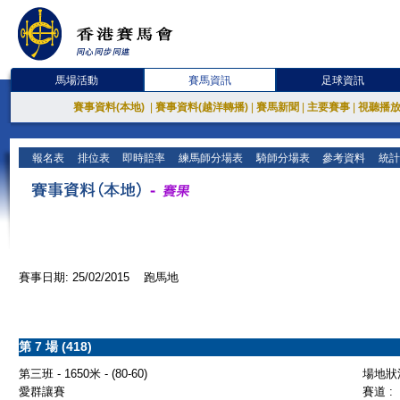
馬場活動
賽馬資訊
足球資訊
賽事資料(本地)
|
賽事資料(越洋轉播)
|
賽馬新聞
|
主要賽事
|
視聽播
報名表
排位表
即時賠率
練馬師分場表
騎師分場表
參考資料
統計
賽事日期: 25/02/2015 跑馬地
第 7 場 (418)
第三班 - 1650米 - (80-60)
場地狀況
愛群讓賽
賽道 :