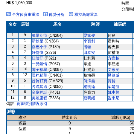
HK$ 1,060,000
時間 :
分段時間
全方位賽事重溫
餘勢分析
模擬鳥瞰重溫
名次
馬號
馬名
騎師
練馬師
1
9
萬眾期待
(CN284)
梁家俊
何良
2
1
新妙星
(CN384)
李寶利
霍利時
3
2
嘉應小子
(P189)
潘頓
容天鵬
4
7
好愉快
(S276)
田泰安
苗禮德
5
4
紅簿仔
(P321)
杜利萊
方嘉柏
6
3
一見鍾情
(P067)
韋達
李易達
7
10
電子福星
(CN097)
杜滿萊
文家良
8
12
國粹精華
(CN401)
黎海榮
呂健威
9
5
首飾孖寶
(CM329)
何澤堯
賀賢
10
11
各適其適
(CN053)
楊明綸
葉楚航
11
6
金像神話
(P431)
薛寶力
姚本輝
12
8
美麗里程
(P386)
蔡明紹
告東尼
備註:
賽事特別情況索引
派彩
彩池
勝出組合
派彩 (HK$)
9
50
獨贏
9
20
位置
1
32