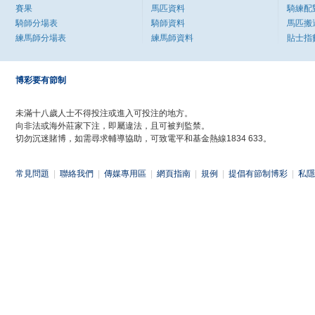
賽果
馬匹資料
騎練配
騎師分場表
騎師資料
馬匹搬
練馬師分場表
練馬師資料
貼士指
博彩要有節制
未滿十八歲人士不得投注或進入可投注的地方。
向非法或海外莊家下注，即屬違法，且可被判監禁。
切勿沉迷賭博，如需尋求輔導協助，可致電平和基金熱線1834 633。
常見問題
|
聯絡我們
|
傳媒專用區
|
網頁指南
|
規例
|
提倡有節制博彩
|
私隱