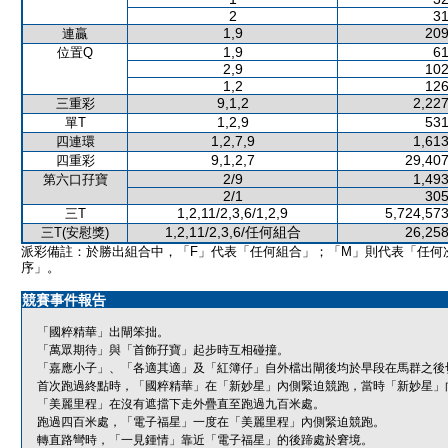
2
31
1,9
209
連贏
1,9
61
位置Q
2,9
102
1,2
126
9,1,2
2,227
三重彩
1,2,9
531
單T
1,2,7,9
1,613
四連環
9,1,2,7
29,407
四重彩
2/9
1,493
第六口孖寶
2/1
305
1,2,11/2,3,6/1,2,9
5,724,573
三T
1,2,11/2,3,6/任何組合
26,258
三T(安慰獎)
派彩備註：於勝出組合中，「F」代表「任何組合」；「M」則代表「任何
序」。
競賽事件報告
「國粹精華」出閘笨拙。
「萬眾期待」與「首飾孖寶」起步時互相碰撞。
「嘉應小子」、「各適其適」及「紅簿仔」自外檔出閘後均於早段在馬群之後
首次跑過終點時，「國粹精華」在「新妙星」內側緊迫競跑，當時「新妙星」
「美麗里程」在沒有遮擋下走外疊直至跑過九百米處。
跑過四百米處，「電子福星」一度在「美麗里程」內側緊迫競跑。
轉直路彎時，「一見鍾情」靠近「電子福星」的後蹄處於窘境。