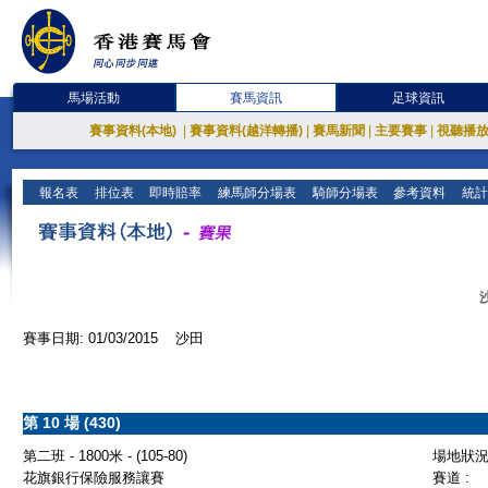
馬場活動
賽馬資訊
足球資訊
賽事資料(本地)
|
賽事資料(越洋轉播)
|
賽馬新聞
|
主要賽事
|
視聽播
報名表
排位表
即時賠率
練馬師分場表
騎師分場表
參考資料
統計
賽事日期: 01/03/2015 沙田
第 10 場 (430)
第二班 - 1800米 - (105-80)
場地狀況 
花旗銀行保險服務讓賽
賽道 :