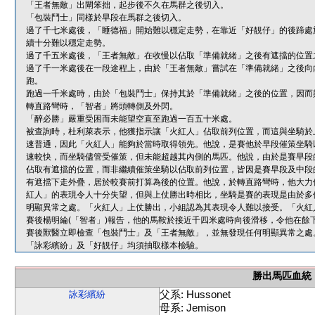
「王者無敵」出閘笨拙，起步後不久在馬群之後切入。
「包裝鬥士」同樣於早段在馬群之後切入。
過了千七米處後，「睡德福」開始難以穩定走勢，在靠近「好靚仔」的後蹄處
續十分難以穩定走勢。
過了千五米處後，「王者無敵」在收慢以佔取「準備就緒」之後有遮擋的位置
過了千一米處後在一段途程上，由於「王者無敵」嘗試在「準備就緒」之後向
跑。
跑過一千米處時，由於「包裝鬥士」保持其於「準備就緒」之後的位置，因而
轉直路彎時，「智者」將頭轉側及外閃。
「醉必勝」嚴重受困而未能望空直至跑過一百五十米處。
被查詢時，杜利萊表示，他獲指示讓「火紅人」佔取前列位置，而這與坐騎於
速普通，因此「火紅人」能夠於當時取得領先。他說，是賽他於早段催策坐騎
速較快，而坐騎儘管受催策，但未能超越其內側的馬匹。他說，由於是賽早段
佔取有遮擋的位置，而非繼續催策坐騎以佔取前列位置，皆因是賽早段及中段
有遮擋下走外疊，居於較賽前打算為後的位置。他說，於轉直路彎時，他大力
紅人」的表現令人十分失望，但與上仗勝出時相比，坐騎是賽的表現是由於多
明顯異常之處。「火紅人」上仗勝出，小組認為其表現令人難以接受。「火紅
賽後楊明綸(「智者」)報告，他的馬鞍於接近千四米處時向後滑移，令他在餘
賽後獸醫立即檢查「包裝鬥士」及「王者無敵」，並無發現任何明顯異常之處
「詠彩繽紛」及「好靚仔」均須抽取樣本檢驗。
勝出馬匹血統
父系: Hussonet
詠彩繽紛
母系: Jemison