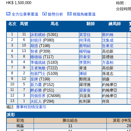
HK$ 1,500,000
時間 :
分段時間 
全方位賽事重溫
餘勢分析
模擬鳥瞰重溫
名次
馬號
馬名
騎師
練馬師
1
11
詠彩繽紛
(S391)
莫雷拉
蔡約翰
2
6
好靚仔
(P080)
何澤堯
沈集成
3
10
期惑
(T198)
蔡明紹
告東尼
4
13
智者
(P309)
楊明綸
高伯新
5
8
睡德福
(T117)
田泰安
苗禮德
6
4
準備就緒
(S183)
李寶利
方嘉柏
7
9
王者無敵
(T222)
韋達
高伯新
8
2
包裝鬥士
(S109)
潘頓
孫達志
9
12
皇牌
(T199)
鄭雨滇
胡森
10
5
新力鷹
(P152)
羅理雅
約翰摩亞
11
7
醉必勝
(P151)
梁家俊
約翰摩亞
12
3
同個世界
(CN098)
貝湯美
約翰摩亞
13
1
火紅人
(P294)
杜利萊
何良
備註:
賽事特別情況索引
派彩
彩池
勝出組合
派彩 (HK$
11
28
獨贏