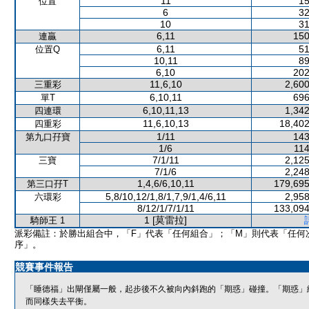
11
15
位置
6
32
10
31
6,11
150
連贏
6,11
51
位置Q
10,11
89
6,10
202
11,6,10
2,600
三重彩
6,10,11
696
單T
6,10,11,13
1,342
四連環
11,6,10,13
18,402
四重彩
1/11
143
第九口孖寶
1/6
114
7/1/11
2,125
三寶
7/1/6
2,248
1,4,6/6,10,11
179,695
第三口孖T
5,8/10,12/1,8/1,7,9/1,4/6,11
2,958
六環彩
8/12/1/7/1/11
133,094
1 [莫雷拉]
騎師王 1
派彩備註：於勝出組合中，「F」代表「任何組合」；「M」則代表「任何
序」。
競賽事件報告
「睡德福」出閘僅屬一般，起步後不久被向內斜跑的「期惑」碰撞。「期惑」
而同樣失去平衡。