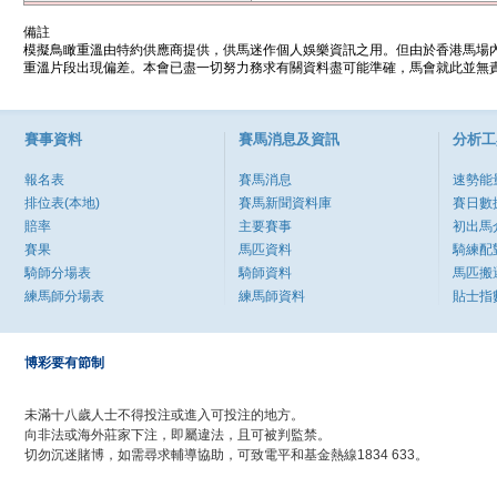
備註
模擬鳥瞰重溫由特約供應商提供，供馬迷作個人娛樂資訊之用。但由於香港馬場
重溫片段出現偏差。本會已盡一切努力務求有關資料盡可能準確，馬會就此並無責
賽事資料
賽馬消息及資訊
分析工
報名表
賽馬消息
速勢能
排位表(本地)
賽馬新聞資料庫
賽日數
賠率
主要賽事
初出馬
賽果
馬匹資料
騎練配
騎師分場表
騎師資料
馬匹搬
練馬師分場表
練馬師資料
貼士指
博彩要有節制
未滿十八歲人士不得投注或進入可投注的地方。
向非法或海外莊家下注，即屬違法，且可被判監禁。
切勿沉迷賭博，如需尋求輔導協助，可致電平和基金熱線1834 633。