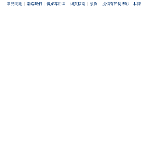
常見問題
|
聯絡我們
|
傳媒專用區
|
網頁指南
|
規例
|
提倡有節制博彩
|
私隱