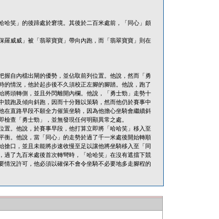
哈哈笑」的後蹄處於窘境。其後於二百米處前，「同心」頗
保羅威威」被「翡翠寶寶」帶向內跑，而「翡翠寶寶」則在
把握自內檔出閘的優勢，並佔取前列位置。他說，然而「勇
時的情況，他於起步後不久須校正左腳的腳踏。他說，跑了
始將頭轉側，並且外閃離開內欄。他說，「勇士勁」走勢十
中競跑及傾向斜跑，因而十分難以策騎，然而他仍於賽事中
他在直路早段不願全力催策坐騎，因為他擔心坐騎會繼續斜
即檢查「勇士勁」，並無發現任何明顯異常之處。
位置。他說，於賽事早段，他打算立即將「哈哈笑」移入至
平衡。他說，當「同心」的走勢於過了千一米處後開始轉順
始搶口，並且未能將步速收慢至足以讓他將坐騎移入至「同
，過了九百米處後首次轉彎時，「哈哈笑」在沒有遮擋下競
要情況許可，他必須以確保不會令坐騎不必要地多走腳程的