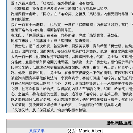
過了八百米處後，「哈哈笑」在外疊競跑，沒有遮擋。
「保羅威威」於直路早段及跑過三百米處時兩度頗為難以望空。
跑過四百米處時，「同心」在「哈哈笑」之後及「馬明德」內側受困時靠近「
為難以望空。
接近一百五十米處時，「悅欣賞」一度在「保羅威威」內側緊迫競跑，當時「
催策下略為向內斜跑，繼而被騎師修正。
在末段，「保羅威威」在催策下向外斜跑，導致「翡翠寶寶」受妨礙。
同樣在末段，「電訊波士」與「馬明德」緊迫競跑。
「勇士勁」是日首次出賽。被查詢時，貝湯美表示，賽前希望「勇士勁」能夠
士勁」出閘笨拙，因而失地，導致坐騎居馬群後列競跑。他說，由於坐騎出閘
大約一百米後，他用鞭拍打坐騎肩部，以圖追回失地，然而「勇士勁」立即開
分稚嫩，並且持續外閃避開其他馬匹。他續說，由於「勇士勁」懼怕居於馬群
段催策坐騎，以圖讓坐騎盡量靠近馬群競跑。他說，由於「勇士勁」的走勢，
跑。他說，儘管如此，「勇士勁」在催策下仍能交出不俗的衝刺。賽後獸醫立
被查詢有關賽事早段的騎法時，李寶利表示，賽前打算讓「哈哈笑」佔取前列
排在坐騎內側檔位出閘的「同心」之後，然而該駒於趨近千一米處時動作失去
之際，他再次收慢「哈哈笑」以嘗試向內移入至該駒之後，然而「哈哈笑」開
心」之後第二疊有遮擋的位置。他說，這導致「哈哈笑」須走第三疊。他續說
跑之際持續難以穩定走勢。小組告誡李寶利，他的解釋會被載入報告，然而只
方式策騎。賽後獸醫立即檢查「哈哈笑」，並無發現任何明顯異常之處。
「又襟又準」及「保羅威威」均須抽取樣本檢驗。
勝出馬匹血統
父系: Magic Albert
又襟又準