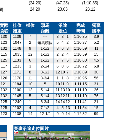
(24.20)
(47.23)
(1:10.35)
24.20
23.03
23.12
 :
實際
排位
檔位
頭馬
沿途
完成
獨贏
負磅
體重
距離
走位
時間
賠率
130
1139
7
---
3
3
1
1:10.35
3.9
123
1047
2
5
4
2
1:10.37
5.2
短馬頭位
132
1148
9
1-1/2
8
6
3
1:10.59
11
115
1035
12
1-1/2
2
2
4
1:10.59
15
125
1133
6
1-1/2
7
7
5
1:10.60
4.5
117
1213
3
2-1/4
6
8
6
1:10.72
6.8
127
1171
8
3-1/2
12
10
7
1:10.89
30
126
1170
11
3-3/4
1
1
8
1:10.95
56
121
1184
10
5
10
11
9
1:11.15
31
132
1100
13
5-1/4
11
13
10
1:11.19
26
132
1145
5
5-1/4
13
12
11
1:11.19
76
125
1240
1
6-3/4
14
14
12
1:11.41
21
125
1102
4
7-1/2
4
5
13
1:11.54
15
123
1138
14
12-1/4
9
9
14
1:12.32
99
賽事沿途走位圖片