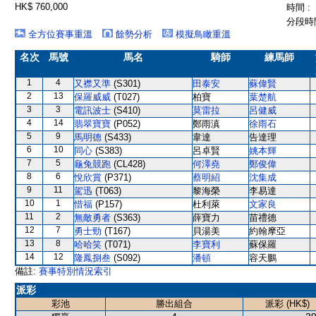
HK$ 760,000
時間 :
分段時間
全方位賽事重溫
餘勢分析
模擬鳥瞰重溫
名次
馬號
馬名
騎師
練馬師
1
4
又襟又準
(S301)
田泰安
蘇偉賢
2
13
保羅威威
(T027)
柏寶
葉楚航
3
3
電訊波士
(S410)
莫雷拉
呂健威
4
14
翡翠寶寶
(P052)
鄭雨滇
徐雨石
5
9
馬明德
(S433)
韋達
告達理
6
10
同心
(S383)
呂卓賢
姚本輝
7
5
龜兔競跑
(CL428)
何澤堯
鄭俊偉
8
6
悅欣賞
(P371)
蔡明紹
沈集成
9
11
駕迅
(T063)
黎海榮
李易達
10
1
惜福
(P157)
杜利萊
文家良
11
2
無敵勇者
(S363)
薛寶力
苗禮德
12
7
勇士勁
(T167)
貝湯美
約翰摩亞
13
8
哈哈笑
(T071)
李寶利
蘇保羅
14
12
隆鳳捌叁
(S092)
潘頓
容天鵬
備註:
賽事特別情況索引
派彩
彩池
勝出組合
派彩 (HK$)