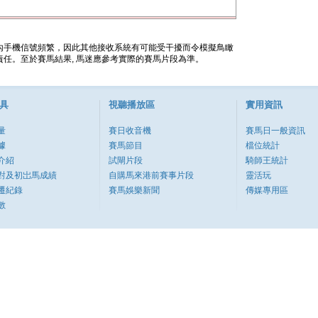
內手機信號頻繁，因此其他接收系統有可能受干擾而令模擬鳥瞰
任。至於賽馬結果, 馬迷應參考實際的賽馬片段為準。
具
視聽播放區
實用資訊
量
賽日收音機
賽馬日一般資訊
據
賽馬節目
檔位統計
介紹
試閘片段
騎師王統計
對及初岀馬成績
自購馬來港前賽事片段
靈活玩
遷紀錄
賽馬娛樂新聞
傳媒專用區
數