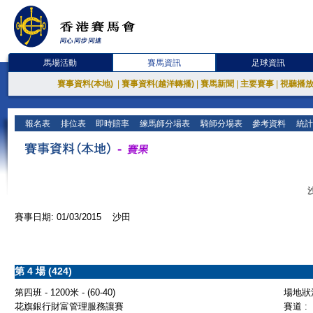
馬場活動
賽馬資訊
足球資訊
賽事資料(本地)
|
賽事資料(越洋轉播)
|
賽馬新聞
|
主要賽事
|
視聽播
報名表
排位表
即時賠率
練馬師分場表
騎師分場表
參考資料
統計
賽事日期: 01/03/2015 沙田
第 4 場 (424)
第四班 - 1200米 - (60-40)
場地狀況
花旗銀行財富管理服務讓賽
賽道 :