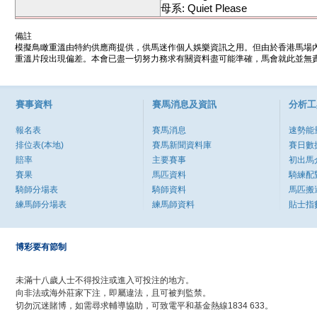
母系: Quiet Please
備註
模擬鳥瞰重溫由特約供應商提供，供馬迷作個人娛樂資訊之用。但由於香港馬場
重溫片段出現偏差。本會已盡一切努力務求有關資料盡可能準確，馬會就此並無責
賽事資料
賽馬消息及資訊
分析工
報名表
賽馬消息
速勢能
排位表(本地)
賽馬新聞資料庫
賽日數
賠率
主要賽事
初出馬
賽果
馬匹資料
騎練配
騎師分場表
騎師資料
馬匹搬
練馬師分場表
練馬師資料
貼士指
博彩要有節制
未滿十八歲人士不得投注或進入可投注的地方。
向非法或海外莊家下注，即屬違法，且可被判監禁。
切勿沉迷賭博，如需尋求輔導協助，可致電平和基金熱線1834 633。