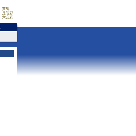
賽馬
足智彩
六合彩
少