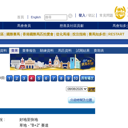
登入
/
登記
常見問題
首頁
English
馬會會員
慈善及社區貢獻
馬會知多
放區
|
國際賽馬
|
香港國際馬匹拍賣會
|
從化馬場
|
投注指南
|
賽馬知多些
|
RESTART
資料
賽果
賽事報告
騎練資料
馬匹資料
試閘結果
賽期表
沙田:
 :
好地至快地
草地 - "B+2" 賽道