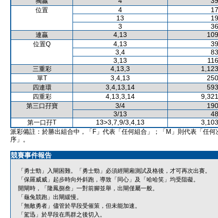
4
39
獨贏
4
17
位置
13
19
3
36
4,13
109
連贏
4,13
39
位置Q
3,4
83
3,13
116
4,13,3
1,123
三重彩
3,4,13
250
單T
3,4,13,14
593
四連環
4,13,3,14
9,321
四重彩
3/4
190
第三口孖寶
3/13
48
13>3,7,9/3,4,13
3,103
第一口孖T
派彩備註：於勝出組合中，「F」代表「任何組合」；「M」則代表「任何
序」。
競賽事件報告
「勇士勁」入閘困難。「勇士勁」必須經閘廂測試及格後，才可再次出賽。
「保羅威威」起步時向外斜跑，導致「同心」及「哈哈笑」均受阻礙。
開閘時，「隆鳳捌叁」一對前腳並舉，出閘僅屬一般。
「龜兔競跑」出閘緩慢。
「無敵勇者」儘管於早段受催策，但未能加速。
「駕迅」於早段在馬群之後切入。