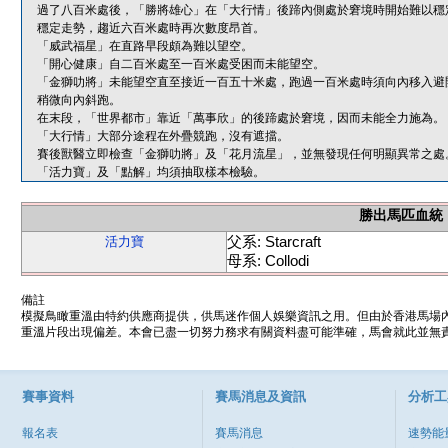
過了八百米處後，「勝將雄心」在「大行情」後蹄內側處於窘境時開始難以穩
穩定走勢，趨近六百米處時再次數度昂首。
「威武福星」在直路早段頗為難以望空。
「開心健康」自二百米處至一百米處受困而未能望空。
「金獅叻將」未能望空直至接近一百五十米處，跑過一百米處時須向內移入避
稍微向內斜跑。
在末段，「世界都市」靠近「萬事欣」的後蹄處於窘境，因而未能全力施為。
「大行情」大部分途程在外疊競跑，沒有遮擋。
賽後獸醫立即檢查「金獅叻將」及「花月流星」，並無發現任何明顯異常之處
「活力寶」及「點解」均須抽取樣本檢驗。
勝出馬匹血統
父系: Starcraft
活力寶
母系: Collodi
備註
模擬鳥瞰重溫由特約供應商提供，供馬迷作個人娛樂資訊之用。但由於香港馬場
重溫片段出現偏差。本會已盡一切努力務求有關資料盡可能準確，馬會就此並無責
賽事資料
賽馬消息及資訊
分析工
報名表
賽馬消息
速勢能