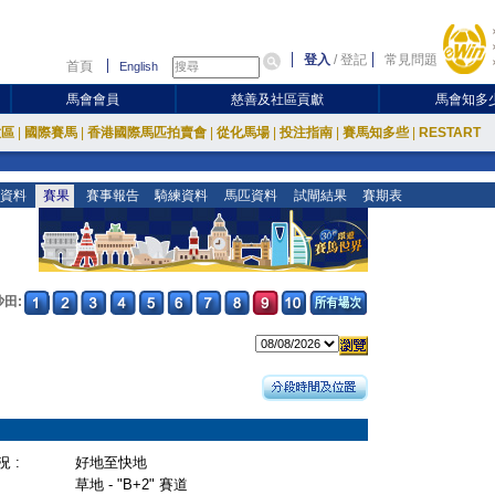
登入
/
登記
常見問題
首頁
English
馬會會員
慈善及社區貢獻
馬會知多
放區
|
國際賽馬
|
香港國際馬匹拍賣會
|
從化馬場
|
投注指南
|
賽馬知多些
|
RESTART
資料
賽果
賽事報告
騎練資料
馬匹資料
試閘結果
賽期表
沙田:
 :
好地至快地
草地 - "B+2" 賽道