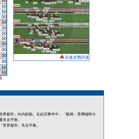
.50
.50
.50
.00
.50
.00
.50
.00
.00
.00
.00
沿途走勢評述
.00
.50
.50
次
世界都市」向內斜跑。在此宗事件中，「駿將」受擠碰時大
重失去平衡。
「世界都市」失去平衡。