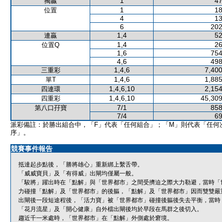
1
47
獨贏
1
18
位置
4
13
6
202
1,4
52
連贏
1,4
26
位置Q
1,6
754
4,6
498
1,4,6
7,400
三重彩
1,4,6
1,885
單T
1,4,6,10
2,154
四連環
1,4,6,10
45,309
四重彩
7/1
858
第八口孖寶
7/4
69
派彩備註：於勝出組合中，「F」代表「任何組合」；「M」則代表「任何
序」。
競賽事件報告
抵達起步點後，「勝將雄心」重新綁上繫舌帶。
「威威寶貝」及「有得威」出閘均僅屬一般。
「駿將」躍出時在「點解」與「世界都市」之間受擠迫之際大力勒避，當時「
力碰撞「點解」及「世界都市」的後軀，「點解」及「世界都市」因而雙雙嚴
出閘後一段短途程後，「活力寶」被「世界都市」碰撞後軀後失去平衡，當時
「花月流星」及「開心健康」自外檔出閘後均於早段在馬群之後切入。
趨近千一米處時，「世界都市」在「點解」外側處於窘境。