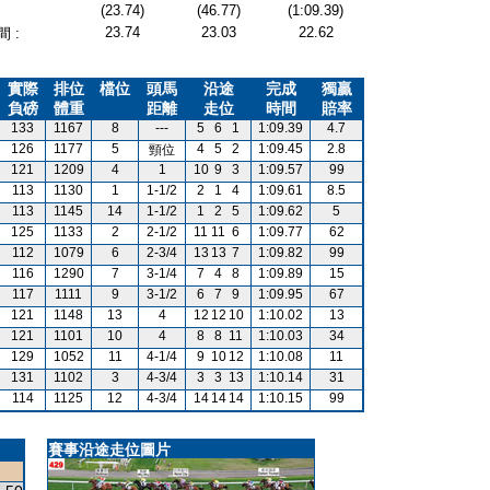
(23.74)
(46.77)
(1:09.39)
23.74
23.03
22.62
 :
實際
排位
檔位
頭馬
沿途
完成
獨贏
負磅
體重
距離
走位
時間
賠率
133
1167
8
---
5
6
1
1:09.39
4.7
126
1177
5
4
5
2
1:09.45
2.8
頸位
121
1209
4
1
10
9
3
1:09.57
99
113
1130
1
1-1/2
2
1
4
1:09.61
8.5
113
1145
14
1-1/2
1
2
5
1:09.62
5
125
1133
2
2-1/2
11
11
6
1:09.77
62
112
1079
6
2-3/4
13
13
7
1:09.82
99
116
1290
7
3-1/4
7
4
8
1:09.89
15
117
1111
9
3-1/2
6
7
9
1:09.95
67
121
1148
13
4
12
12
10
1:10.02
13
121
1101
10
4
8
8
11
1:10.03
34
129
1052
11
4-1/4
9
10
12
1:10.08
11
131
1102
3
4-3/4
3
3
13
1:10.14
31
114
1125
12
4-3/4
14
14
14
1:10.15
99
賽事沿途走位圖片