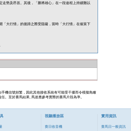
定走勢及昂首。其後，「勝將雄心」在一段途程上持續難以
開「大行情」的後蹄之際受阻礙，當時「大行情」在催策下
。
內手機信號頻繁，因此其他接收系統有可能受干擾而令模擬鳥瞰
任。至於賽馬結果, 馬迷應參考實際的賽馬片段為準。
具
視聽播放區
實用資訊
量
賽日收音機
賽馬日一般資訊