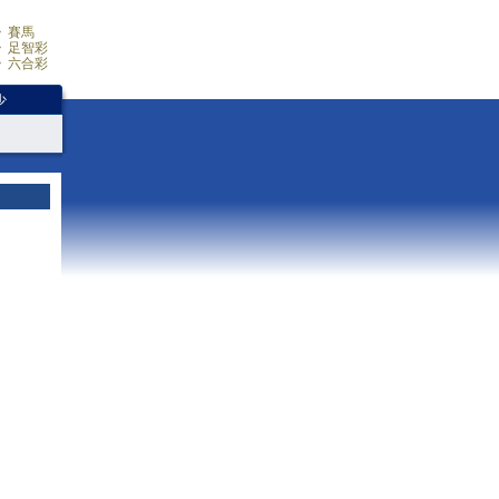
賽馬
足智彩
六合彩
少