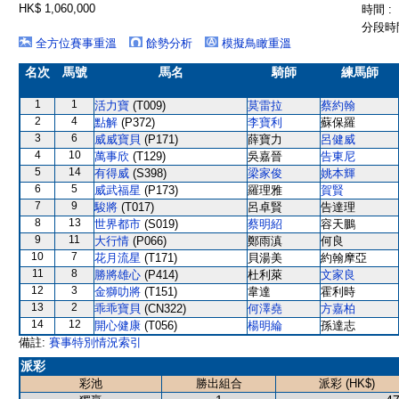
HK$ 1,060,000
時間 :
分段時間
全方位賽事重溫
餘勢分析
模擬鳥瞰重溫
名次
馬號
馬名
騎師
練馬師
1
1
活力寶
(T009)
莫雷拉
蔡約翰
2
4
點解
(P372)
李寶利
蘇保羅
3
6
威威寶貝
(P171)
薛寶力
呂健威
4
10
萬事欣
(T129)
吳嘉晉
告東尼
5
14
有得威
(S398)
梁家俊
姚本輝
6
5
威武福星
(P173)
羅理雅
賀賢
7
9
駿將
(T017)
呂卓賢
告達理
8
13
世界都市
(S019)
蔡明紹
容天鵬
9
11
大行情
(P066)
鄭雨滇
何良
10
7
花月流星
(T171)
貝湯美
約翰摩亞
11
8
勝將雄心
(P414)
杜利萊
文家良
12
3
金獅叻將
(T151)
韋達
霍利時
13
2
乖乖寶貝
(CN322)
何澤堯
方嘉柏
14
12
開心健康
(T056)
楊明綸
孫達志
備註:
賽事特別情況索引
派彩
彩池
勝出組合
派彩 (HK$)