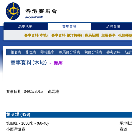
馬場活動
賽馬資訊
足球資訊
賽事資料(本地)
|
賽事資料(越洋轉播)
|
賽馬新聞
|
主要賽事
|
視聽播
報名表
排位表
即時賠率
練馬師分場表
騎師分場表
參考資料
統計
賽事日期: 04/03/2015 跑馬地
第 6 場 (436)
第四班 - 1650米 - (60-40)
場地狀況
小西灣讓賽
賽道 :