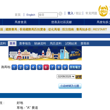
登入
/
登記
常見問題
首頁
English
馬會會員
慈善及社區貢獻
馬會知多
放區
|
國際賽馬
|
香港國際馬匹拍賣會
|
從化馬場
|
投注指南
|
賽馬知多些
|
RESTART
資料
賽果
賽事報告
騎練資料
馬匹資料
試閘結果
賽期表
跑馬地:
 :
好地
草地 - "A" 賽道