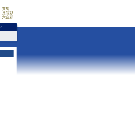
賽馬
足智彩
六合彩
少