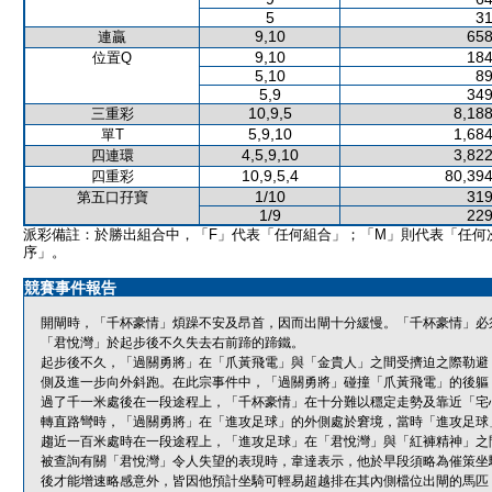
5
31
9,10
658
連贏
9,10
184
位置Q
5,10
89
5,9
349
10,9,5
8,188
三重彩
5,9,10
1,684
單T
4,5,9,10
3,822
四連環
10,9,5,4
80,394
四重彩
1/10
319
第五口孖寶
1/9
229
派彩備註：於勝出組合中，「F」代表「任何組合」；「M」則代表「任何
序」。
競賽事件報告
開閘時，「千杯豪情」煩躁不安及昂首，因而出閘十分緩慢。「千杯豪情」必
「君悅灣」於起步後不久失去右前蹄的蹄鐵。
起步後不久，「過關勇將」在「爪黃飛電」與「金貴人」之間受擠迫之際勒避
側及進一步向外斜跑。在此宗事件中，「過關勇將」碰撞「爪黃飛電」的後軀
過了千一米處後在一段途程上，「千杯豪情」在十分難以穩定走勢及靠近「宅
轉直路彎時，「過關勇將」在「進攻足球」的外側處於窘境，當時「進攻足球
趨近一百米處時在一段途程上，「進攻足球」在「君悅灣」與「紅褲精神」之
被查詢有關「君悅灣」令人失望的表現時，韋達表示，他於早段須略為催策坐
後才能增速略感意外，皆因他預計坐騎可輕易超越排在其內側檔位出閘的馬匹