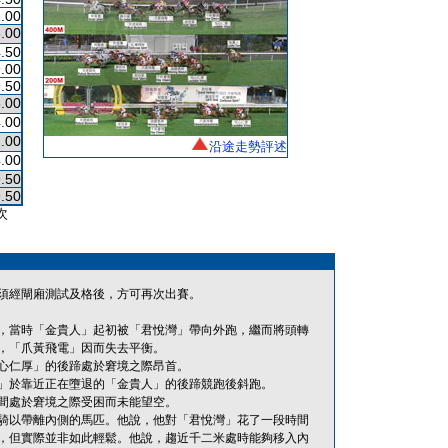
.00
.00
.50
.00
.50
.00
.00
.00
沿途走勢評述
.00
.50
.50
次
須經閘廂測試及格後，方可再次出賽。
，當時「金貴人」起初被「君悅灣」帶向外跑，繼而將頭轉
，「爪黃飛電」因而失去平衡。
心仁厚」的後蹄處於窘境之際昂首。
」於靠近正在墮退的「金貴人」的後蹄競跑後斜跑。
間處於窘境之際受困而未能望空。
騎以帶離內側的馬匹。他說，他對「君悅灣」花了一段時間
，但實際並非如此輕鬆。他說，趨近千二米處時能夠移入內