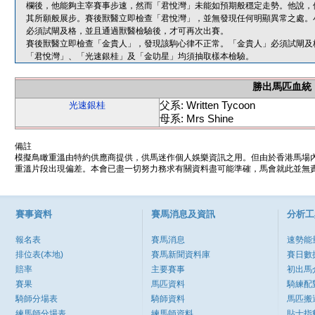
欄後，他能夠主宰賽事步速，然而「君悅灣」未能如預期般穩定走勢。他說，
其所願般展步。賽後獸醫立即檢查「君悅灣」，並無發現任何明顯異常之處。
必須試閘及格，並且通過獸醫檢驗後，才可再次出賽。
賽後獸醫立即檢查「金貴人」，發現該駒心律不正常。「金貴人」必須試閘及
「君悅灣」、「光速銀桂」及「金叻星」均須抽取樣本檢驗。
勝出馬匹血統
父系: Written Tycoon
光速銀桂
母系: Mrs Shine
備註
模擬鳥瞰重溫由特約供應商提供，供馬迷作個人娛樂資訊之用。但由於香港馬場
重溫片段出現偏差。本會已盡一切努力務求有關資料盡可能準確，馬會就此並無責
賽事資料
賽馬消息及資訊
分析工
報名表
賽馬消息
速勢能
排位表(本地)
賽馬新聞資料庫
賽日數
賠率
主要賽事
初出馬
賽果
馬匹資料
騎練配
騎師分場表
騎師資料
馬匹搬
練馬師分場表
練馬師資料
貼士指