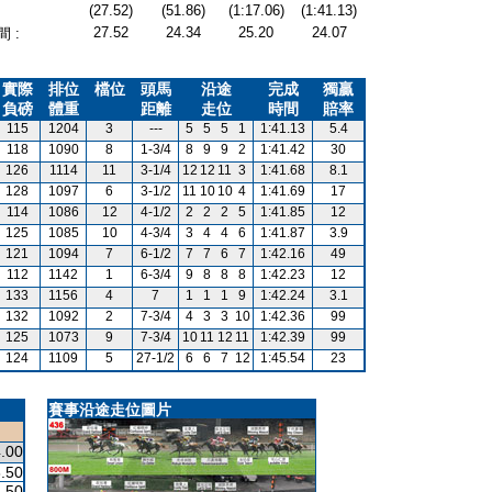
(27.52)
(51.86)
(1:17.06)
(1:41.13)
27.52
24.34
25.20
24.07
 :
實際
排位
檔位
頭馬
沿途
完成
獨贏
負磅
體重
距離
走位
時間
賠率
115
1204
3
---
5
5
5
1
1:41.13
5.4
118
1090
8
1-3/4
8
9
9
2
1:41.42
30
126
1114
11
3-1/4
12
12
11
3
1:41.68
8.1
128
1097
6
3-1/2
11
10
10
4
1:41.69
17
114
1086
12
4-1/2
2
2
2
5
1:41.85
12
125
1085
10
4-3/4
3
4
4
6
1:41.87
3.9
121
1094
7
6-1/2
7
7
6
7
1:42.16
49
112
1142
1
6-3/4
9
8
8
8
1:42.23
12
133
1156
4
7
1
1
1
9
1:42.24
3.1
132
1092
2
7-3/4
4
3
3
10
1:42.36
99
125
1073
9
7-3/4
10
11
12
11
1:42.39
99
124
1109
5
27-1/2
6
6
7
12
1:45.54
23
賽事沿途走位圖片
.00
.50
.50