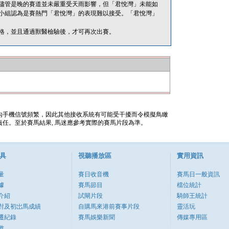
儘管是晚的賽道並未嚴重受天雨影響，但「君悅灣」未能如
小組認為是賽熱門「君悅灣」的表現難以接受。「君悅灣」
格，並且通過獸醫檢驗後，才可再次出賽。
內手機信號頻繁，因此其他接收系統有可能受干擾而令模擬鳥瞰
任。至於賽馬結果, 馬迷應參考實際的賽馬片段為準。
具
視聽播放區
實用資訊
量
賽日收音機
賽馬日一般資訊
據
賽馬節目
檔位統計
介紹
試閘片段
騎師王統計
對及初岀馬成績
自購馬來港前賽事片段
靈活玩
遷紀錄
賽馬娛樂新聞
傳媒專用區
數