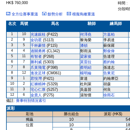
HK$ 760,000
時間 :
分段時間
全方位賽事重溫
餘勢分析
模擬鳥瞰重溫
名次
馬號
馬名
騎師
練馬師
1
10
光速銀桂
(P422)
何澤堯
方嘉柏
2
9
金叻星
(S113)
黎海榮
李易達
3
5
千杯豪情
(P115)
潘頓
蘇保羅
4
4
過關勇將
(CL342)
鄭雨滇
鄭俊偉
5
11
有智者
(P268)
梁家俊
告達理
6
7
勝利威
(S303)
莫雷拉
蔡約翰
7
8
爪黃飛電
(P398)
蔡明紹
孫達志
8
12
進攻足球
(CM061)
楊明綸
告東尼
9
1
君悅灣
(P421)
韋達
約翰摩亞
10
2
紅褲精神
(S329)
杜利萊
胡森
11
3
宅心仁厚
(S257)
吳嘉晉
何良
12
6
金貴人
(P275)
湯智傑
徐雨石
備註:
賽事特別情況索引
派彩
彩池
勝出組合
派彩 (HK$)
10
54
獨贏
10
18
位置
9
64