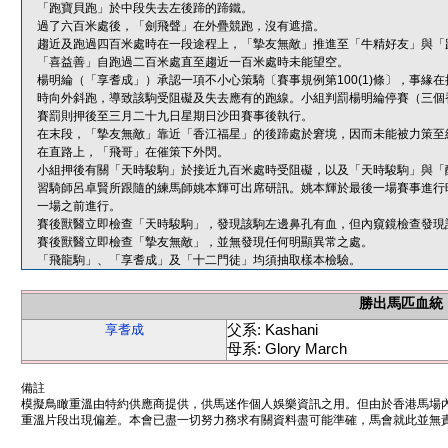
「跑寶貝跑」於中段失去左後蹄的蹄鐵。
過了六百米處後，「劍飛聲」在外疊競跑，沒有遮擋。
趨近及跑過四百米處時在一段途程上，「摯友無敵」推進至「牛精好友」與「
「喜益善」自跑過二百米處直至趨近一百米處時未能望空。
楊明綸（「享耆成」）承認一項不小心策騎〔賽事規例第100(1)條〕，事
時向外斜跑，導致該駒受阻礙及失去應有的跑線。小組判罰楊明綸停賽（三個
賽罰則押後至三月二十九日星期日沙田賽事後執行。
在末段，「摯友無敵」靠近「香江福星」的後蹄處於窘境，因而未能被力策至
在直路上，「飛哥」在催策下外閃。
小組押後有關「天時駿駒」於接近九百米處時受阻礙，以及「天時駿駒」與「
習騎師呂卓賢所跟隨的練馬師姚本輝可出席研訊。姚本輝於最後一場賽事進行
一場之前進行。
賽後獸醫立即檢查「天時駿駒」，發現該駒左邊鼻孔有血，但內窺鏡檢查發現
賽後獸醫立即檢查「摯友無敵」，並無發現任何明顯異常之處。
「飛龍駒」、「享耆成」及「十二門徒」均須抽取樣本檢驗。
勝出馬匹血統
父系: Kashani
享耆成
母系: Glory March
備註
模擬鳥瞰重溫由特約供應商提供，供馬迷作個人娛樂資訊之用。但由於香港馬場
重溫片段出現偏差。本會已盡一切努力務求有關資料盡可能準確，馬會就此並無責