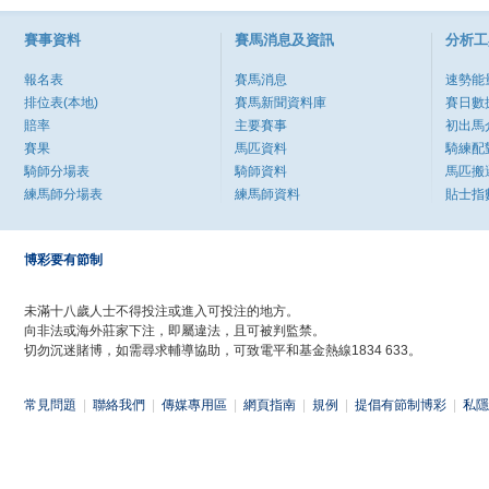
賽事資料
賽馬消息及資訊
分析工
報名表
賽馬消息
速勢能
排位表(本地)
賽馬新聞資料庫
賽日數
賠率
主要賽事
初出馬
賽果
馬匹資料
騎練配
騎師分場表
騎師資料
馬匹搬
練馬師分場表
練馬師資料
貼士指
博彩要有節制
未滿十八歲人士不得投注或進入可投注的地方。
向非法或海外莊家下注，即屬違法，且可被判監禁。
切勿沉迷賭博，如需尋求輔導協助，可致電平和基金熱線1834 633。
常見問題
|
聯絡我們
|
傳媒專用區
|
網頁指南
|
規例
|
提倡有節制博彩
|
私隱