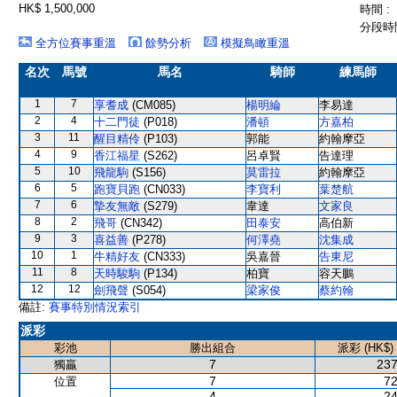
HK$ 1,500,000
時間 :
分段時間
全方位賽事重溫
餘勢分析
模擬鳥瞰重溫
名次
馬號
馬名
騎師
練馬師
1
7
享耆成
(CM085)
楊明綸
李易達
2
4
十二門徒
(P018)
潘頓
方嘉柏
3
11
醒目精伶
(P103)
郭能
約翰摩亞
4
9
香江福星
(S262)
呂卓賢
告達理
5
10
飛龍駒
(S156)
莫雷拉
約翰摩亞
6
5
跑寶貝跑
(CN033)
李寶利
葉楚航
7
6
摯友無敵
(S279)
韋達
文家良
8
2
飛哥
(CN342)
田泰安
高伯新
9
3
喜益善
(P278)
何澤堯
沈集成
10
1
牛精好友
(CN333)
吳嘉晉
告東尼
11
8
天時駿駒
(P134)
柏寶
容天鵬
12
12
劍飛聲
(S054)
梁家俊
蔡約翰
備註:
賽事特別情況索引
派彩
彩池
勝出組合
派彩 (HK$)
7
237
獨贏
7
72
位置
4
24