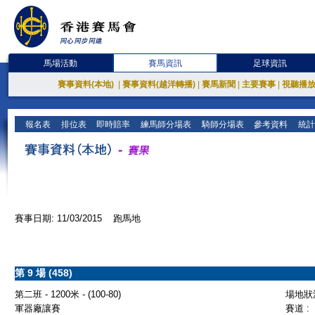
馬場活動
賽馬資訊
足球資訊
賽事資料(本地)
|
賽事資料(越洋轉播)
|
賽馬新聞
|
主要賽事
|
視聽播
報名表
排位表
即時賠率
練馬師分場表
騎師分場表
參考資料
統計
賽事日期: 11/03/2015 跑馬地
第 9 場 (458)
第二班 - 1200米 - (100-80)
場地狀況
軍器廠讓賽
賽道 :