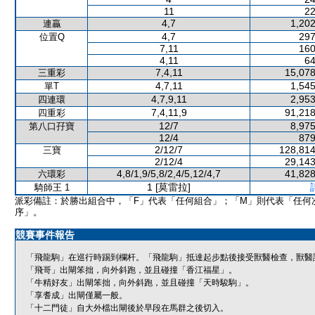
11
22
4,7
1,202
連贏
4,7
297
位置Q
7,11
160
4,11
64
7,4,11
15,078
三重彩
4,7,11
1,545
單T
4,7,9,11
2,953
四連環
7,4,11,9
91,218
四重彩
12/7
8,975
第八口孖寶
12/4
879
2/12/7
128,814
三寶
2/12/4
29,143
4,8/1,9/5,8/2,4/5,12/4,7
41,828
六環彩
1 [莫雷拉]
騎師王 1
派彩備註：於勝出組合中，「F」代表「任何組合」；「M」則代表「任何
序」。
競賽事件報告
「飛龍駒」在巡行時踢到欄杆。「飛龍駒」抵達起步點後接受獸醫檢查，獸醫
「飛哥」出閘笨拙，向外斜跑，並且碰撞「香江福星」。
「牛精好友」出閘笨拙，向外斜跑，並且碰撞「天時駿駒」。
「享耆成」出閘僅屬一般。
「十二門徒」自大外檔出閘後於早段在馬群之後切入。