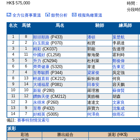
HK$ 575,000
時間 :
分段時間
全方位賽事重溫
餘勢分析
模擬鳥瞰重溫
名次
馬號
馬名
騎師
練馬師
1
8
順頭順路
(P433)
潘頓
葉楚航
2
2
白玉凱旋
(P070)
柏寶
李易達
3
1
精彩
(CK037)
郭能
告達理
4
11
中國好
(CL258)
黎海榮
霍利時
5
5
升力
(CN294)
杜利萊
鄭俊偉
6
6
齊齊健康
(S320)
韋達
告東尼
7
4
至尊駿爵
(P344)
梁家俊
吳定強
8
13
輕越直前
(CK212)
蘇狄雄
何良
9
14
大埔福星
(P081)
田泰安
容天鵬
10
10
新寵
(P280)
羅理雅
蘇偉賢
11
12
鑽飾天使
(CM212)
黃皓楠
胡森
12
3
永得米
(P260)
連達文
文家良
13
9
至尊
(P432)
薛寶力
沈集成
14
7
好精英
(S005)
何澤堯
徐雨石
備註:
賽事特別情況索引
派彩
彩池
勝出組合
派彩 (HK$)