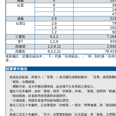
8
107
獨贏
8
39
位置
2
14
1
47
2,8
213
連贏
2,8
79
位置Q
1,8
292
1,2
90
8,2,1
7,164
三重彩
1,2,8
933
單T
1,2,8,11
2,842
四連環
8,2,1,11
78,413
四重彩
派彩備註：於勝出組合中，「F」代表「任何組合」；「M」則代表「任何
序」。
競賽事件報告
抵達起步點後，薛寶力（「至尊」）表示關注坐騎的動作。「至尊」接受獸醫
「精彩」出閘緩慢。
「鑽飾天使」自大外檔出閘笨拙，起步後不久在馬群之後切入。
趨近六百米處時，由於「新寵」移至「好精英」外側，「新寵」因而與「輕越
「順頭順路」於直路早段受困而未能望空。
「大埔福星」同樣於直路早段頗為難以望空。
接近三百五十米處時，正在墮退的「好精英」一度在「齊齊健康」與「順頭順
入。
跑過三百五十米處時，「升力」在雙雙斜跑的「白玉凱旋」與「新寵」之間緊