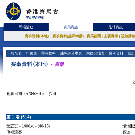
馬場活動
賽馬資訊
足球資訊
賽事資料(本地)
|
賽事資料(越洋轉播)
|
賽馬新聞
|
主要賽事
|
視聽播
報名表
排位表
即時賠率
練馬師分場表
騎師分場表
參考資料
統計
賽事日期: 07/04/2015 沙田
第 1 場 (514)
第五班 - 1400米 - (40-15)
場地狀況
僑福讓賽
賽道 :