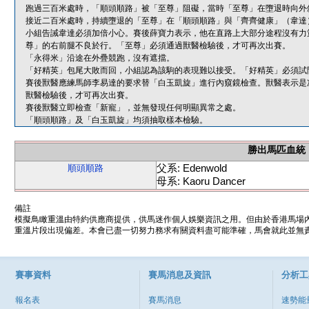
跑過三百米處時，「順頭順路」被「至尊」阻礙，當時「至尊」在墮退時向外
接近二百米處時，持續墮退的「至尊」在「順頭順路」與「齊齊健康」（韋達
小組告誡韋達必須加倍小心。賽後薛寶力表示，他在直路上大部分途程沒有力
尊」的右前腿不良於行。「至尊」必須通過獸醫檢驗後，才可再次出賽。
「永得米」沿途在外疊競跑，沒有遮擋。
「好精英」包尾大敗而回，小組認為該駒的表現難以接受。「好精英」必須試
賽後獸醫應練馬師李易達的要求替「白玉凱旋」進行內窺鏡檢查。獸醫表示是
獸醫檢驗後，才可再次出賽。
賽後獸醫立即檢查「新寵」，並無發現任何明顯異常之處。
「順頭順路」及「白玉凱旋」均須抽取樣本檢驗。
勝出馬匹血統
父系: Edenwold
順頭順路
母系: Kaoru Dancer
備註
模擬鳥瞰重溫由特約供應商提供，供馬迷作個人娛樂資訊之用。但由於香港馬場
重溫片段出現偏差。本會已盡一切努力務求有關資料盡可能準確，馬會就此並無責
賽事資料
賽馬消息及資訊
分析工
報名表
賽馬消息
速勢能