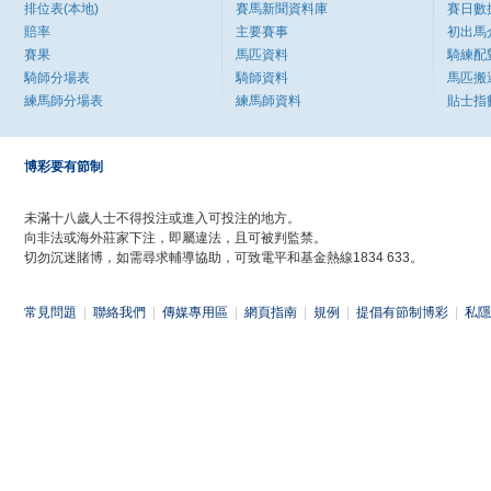
排位表(本地)
賽馬新聞資料庫
賽日數
賠率
主要賽事
初出馬
賽果
馬匹資料
騎練配
騎師分場表
騎師資料
馬匹搬
練馬師分場表
練馬師資料
貼士指
博彩要有節制
未滿十八歲人士不得投注或進入可投注的地方。
向非法或海外莊家下注，即屬違法，且可被判監禁。
切勿沉迷賭博，如需尋求輔導協助，可致電平和基金熱線1834 633。
常見問題
|
聯絡我們
|
傳媒專用區
|
網頁指南
|
規例
|
提倡有節制博彩
|
私隱