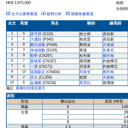
HK$ 3,875,000
時間 :
分段時間
全方位賽事重溫
餘勢分析
模擬鳥瞰重溫
名次
馬號
馬名
騎師
練馬師
1
5
誰可拼
(S110)
柏士祺
高伯新
2
1
大運財
(P045)
柏兆雷
高伯新
3
8
醒目波幅
(P049)
鄭雨滇
呂健威
4
3
幸福指數
(S143)
韋達
告東尼
5
9
勁勢
(CN297)
杜利萊
蔡約翰
6
7
恩格斯
(CN187)
羅理雅
約翰摩亞
7
4
一寶
(CN171)
貝湯美
約翰摩亞
8
10
追風駿足
(CN404)
田泰安
蔡約翰
9
2
天久
(CL259)
柏寶
方嘉柏
10
6
金滿載
(CN236)
莫雷拉
苗禮德
備註:
賽事特別情況索引
派彩
彩池
勝出組合
派彩 (HK$)
5
146
獨贏
5
39
位置
1
14
8
83
1,5
271
連贏