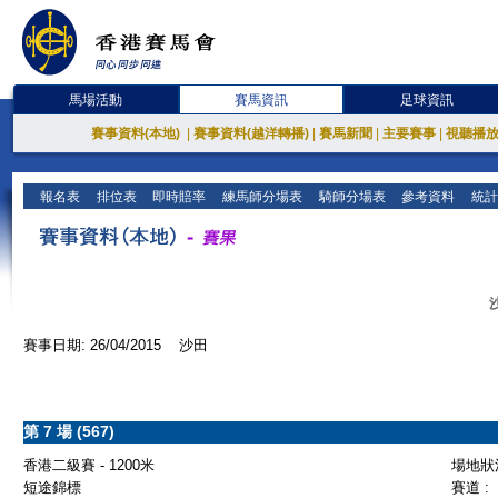
馬場活動
賽馬資訊
足球資訊
賽事資料(本地)
|
賽事資料(越洋轉播)
|
賽馬新聞
|
主要賽事
|
視聽播
報名表
排位表
即時賠率
練馬師分場表
騎師分場表
參考資料
統計
賽事日期: 26/04/2015 沙田
第 7 場 (567)
香港二級賽 - 1200米
場地狀況
短途錦標
賽道 :