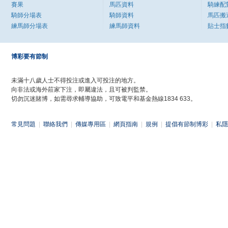
賽果
馬匹資料
騎練配
騎師分場表
騎師資料
馬匹搬
練馬師分場表
練馬師資料
貼士指
博彩要有節制
未滿十八歲人士不得投注或進入可投注的地方。
向非法或海外莊家下注，即屬違法，且可被判監禁。
切勿沉迷賭博，如需尋求輔導協助，可致電平和基金熱線1834 633。
常見問題
|
聯絡我們
|
傳媒專用區
|
網頁指南
|
規例
|
提倡有節制博彩
|
私隱