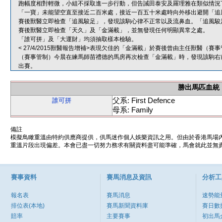
跑幅度相對輕微，小組不採取進一步行動，但告誡田泰安及羅理雅在類似情況
「一寶」未能望空直至接近二百米處，接近一百五十米處時向外移出避開「追
賽後獸醫立即檢查「追風駿足」，發現該駒心律不正常以及流鼻血。「追風駿
賽後獸醫立即檢查「天久」及「金滿載」，並無發現任何明顯異常之處。
「誰可拼」及「大運財」均須抽取樣本檢驗。
< 27/4/2015獸醫報告增補>表現欠佳的「金滿載」於賽後曾由主任獸醫
（賽事管制）今晨在練馬師苗禮德的馬房再次檢查「金滿載」時，發現該駒右
出賽。
勝出馬匹血統
父系: First Defence
誰可拼
母系: Family
備註
模擬鳥瞰重溫由特約供應商提供，供馬迷作個人娛樂資訊之用。但由於香港馬場
重溫片段出現偏差。本會已盡一切努力務求有關資料盡可能準確，馬會就此並無責
賽事資料
賽馬消息及資訊
分析工
報名表
賽馬消息
速勢能
排位表(本地)
賽馬新聞資料庫
賽日數
賠率
主要賽事
初出馬