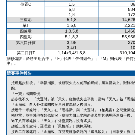
1,5
86
位置Q
5,8
584
1,8
172
5,1,8
14,626
三重彩
1,5,8
2,221
單T
1,3,5,8
1,466
四連環
5,1,8,3
55,956
四重彩
3,4/5
370
第六口孖寶
3,4/1
10
1,14>3,4/1,5,8
310,104
第二口孖T
派彩備註：於勝出組合中，「F」代表「任何組合」；「M」則代表「任何
序」。
競賽事件報告
抵達起步點後，「幸福指數」被發現失去左前蹄的蹄鐵，須重新裝上。獸醫檢
跑。
「一寶」出閘緩慢。
起步後不久，「大運財」被「天久」碰撞後失去平衡，當時「天久」被「恩格
「金滿載」自大外檔出閘後於早段在馬群之後切入。
接近千一米處時，「天久」在「恩格斯」與「大運財」（柏兆雷）之間受擠迫
柏兆雷，並告誡他在類似情況下應盡力阻止坐騎斜跑及對其他馬匹造成干擾。
過了八百米處後，「天久」在外疊競跑，沒有遮擋。
趨近二百米處時，羅理雅（「恩格斯」）跌掉馬鞭。
接近二百米處時，「金滿載」在雙雙輕微斜跑的「追風駿足」（田泰安）與「