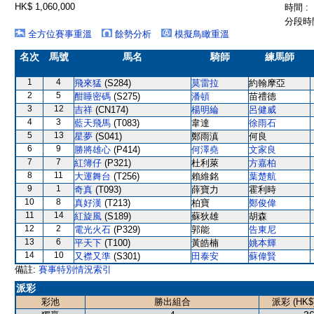
HK$ 1,060,000
時間 :
分段時間
全方位賽事重溫
餘勢分析
模擬鳥瞰重溫
名次
馬號
馬名
騎師
練馬師
1
4
飛來猛
(S284)
莫雷拉
約翰摩亞
2
5
酣睡密碼
(S275)
潘頓
苗禮德
3
12
吉祥
(CN174)
楊明綸
呂健威
4
3
藍天飛馬
(T083)
韋達
徐雨石
5
13
星夢
(S041)
鄭雨滇
何良
6
9
勝將雄心
(P414)
何澤堯
文家良
7
7
紅簿仔
(P321)
杜利萊
方嘉柏
8
11
大運舞台
(T256)
賴維銘
葉楚航
9
1
奇真
(T093)
薛寶力
霍利時
10
8
真好漢
(T213)
柏寶
鄭俊偉
11
14
紅旋風
(S189)
蘇狄雄
胡森
12
2
電光火石
(P329)
郭能
告東尼
13
6
平天下
(T100)
黃皓楠
姚本輝
14
10
又襟又準
(S301)
田泰安
蘇偉賢
備註:
賽事特別情況索引
派彩
彩池
勝出組合
派彩 (HK$