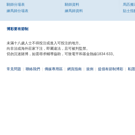
騎師分場表
騎師資料
馬匹搬
練馬師分場表
練馬師資料
貼士指
博彩要有節制
未滿十八歲人士不得投注或進入可投注的地方。
向非法或海外莊家下注，即屬違法，且可被判監禁。
切勿沉迷賭博，如需尋求輔導協助，可致電平和基金熱線1834 633。
常見問題
|
聯絡我們
|
傳媒專用區
|
網頁指南
|
規例
|
提倡有節制博彩
|
私隱