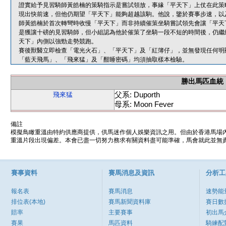
證實給予見習騎師黃皓楠的策騎指示是嘗試領放，事緣「平天下」上仗在此策
現出快前速，但他仍期望「平天下」能夠超越該駒。他說，鑒於賽事步速，以
師黃皓楠於首次轉彎時收慢「平天下」而非持續催策坐騎嘗試領先會讓「平天
是獲讓十磅的見習騎師，但小組認為他於催策了坐騎一段不短的時間後，仍繼
天下」內側以強勁走勢競跑。
賽後獸醫立即檢查「電光火石」、「平天下」及「紅簿仔」，並無發現任何明
「藍天飛馬」、「飛來猛」及「酣睡密碼」均須抽取樣本檢驗。
勝出馬匹血統
父系: Duporth
飛來猛
母系: Moon Fever
備註
模擬鳥瞰重溫由特約供應商提供，供馬迷作個人娛樂資訊之用。但由於香港馬場
重溫片段出現偏差。本會已盡一切努力務求有關資料盡可能準確，馬會就此並無責
賽事資料
賽馬消息及資訊
分析工
報名表
賽馬消息
速勢能
排位表(本地)
賽馬新聞資料庫
賽日數
賠率
主要賽事
初出馬
賽果
馬匹資料
騎練配