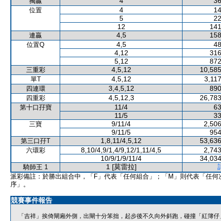
4
36
獨贏
4
14
位置
5
22
12
141
4,5
158
連贏
4,5
48
位置Q
4,12
316
5,12
872
4,5,12
10,585
三重彩
4,5,12
3,11
單T
3,4,5,12
890
四連環
4,5,12,3
26,783
四重彩
11/4
63
第十口孖寶
11/5
33
9/11/4
2,506
三寶
9/11/5
954
1,8,11/4,5,12
53,636
第三口孖T
8,10/4,9/1,4/9,12/1,11/4,5
2,743
六環彩
10/9/1/9/11/4
34,034
1 [莫雷拉]
騎師王 1
派彩備註：於勝出組合中，「F」代表「任何組合」；「M」則代表「任何
序」。
競賽事件報告
「吉祥」挨倚閘廂外側，出閘十分笨拙，起步後不久向外斜跑，碰撞「紅簿仔