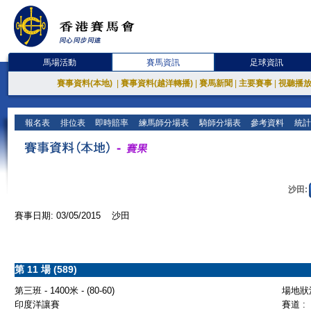
馬場活動
賽馬資訊
足球資訊
賽事資料(本地)
|
賽事資料(越洋轉播)
|
賽馬新聞
|
主要賽事
|
視聽播
報名表
排位表
即時賠率
練馬師分場表
騎師分場表
參考資料
統計
沙田:
賽事日期: 03/05/2015 沙田
第 11 場 (589)
第三班 - 1400米 - (80-60)
場地狀況
印度洋讓賽
賽道 :