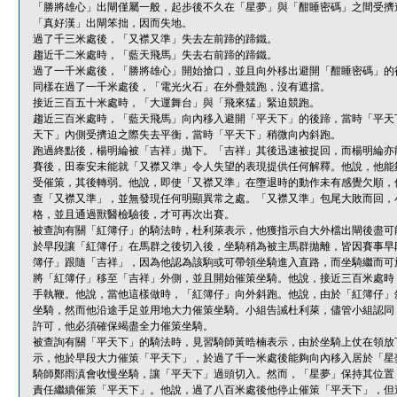
「勝將雄心」出閘僅屬一般，起步後不久在「星夢」與「酣睡密碼」之間受擠
「真好漢」出閘笨拙，因而失地。
過了千三米處後，「又襟又準」失去左前蹄的蹄鐵。
趨近千二米處時，「藍天飛馬」失去右前蹄的蹄鐵。
過了一千米處後，「勝將雄心」開始搶口，並且向外移出避開「酣睡密碼」的
同樣在過了一千米處後，「電光火石」在外疊競跑，沒有遮擋。
接近三百五十米處時，「大運舞台」與「飛來猛」緊迫競跑。
趨近三百米處時，「藍天飛馬」向內移入避開「平天下」的後蹄，當時「平天
天下」內側受擠迫之際失去平衡，當時「平天下」稍微向內斜跑。
跑過終點後，楊明綸被「吉祥」拋下。「吉祥」其後迅速被捉回，而楊明綸亦
賽後，田泰安未能就「又襟又準」令人失望的表現提供任何解釋。他說，他能
受催策，其後轉弱。他說，即使「又襟又準」在墮退時的動作未有感覺欠順，
查「又襟又準」，並無發現任何明顯異常之處。「又襟又準」包尾大敗而回，
格，並且通過獸醫檢驗後，才可再次出賽。
被查詢有關「紅簿仔」的騎法時，杜利萊表示，他獲指示自大外檔出閘後盡可
於早段讓「紅簿仔」在馬群之後切入後，坐騎稍為被主馬群拋離，皆因賽事早
簿仔」跟隨「吉祥」，因為他認為該駒或可帶領坐騎進入直路，而坐騎繼而可
將「紅簿仔」移至「吉祥」外側，並且開始催策坐騎。他說，接近三百米處時
手執鞭。他說，當他這樣做時，「紅簿仔」向外斜跑。他說，由於「紅簿仔」
坐騎，然而他沿途手足並用地大力催策坐騎。小組告誡杜利萊，儘管小組認同
許可，他必須確保竭盡全力催策坐騎。
被查詢有關「平天下」的騎法時，見習騎師黃晧楠表示，由於坐騎上仗在領放
示，他於早段大力催策「平天下」，於過了千一米處後能夠向內移入居於「星
騎師鄭雨滇會收慢坐騎，讓「平天下」過頭切入。然而，「星夢」保持其位置
責任繼續催策「平天下」。他說，過了八百米處後他停止催策「平天下」，但