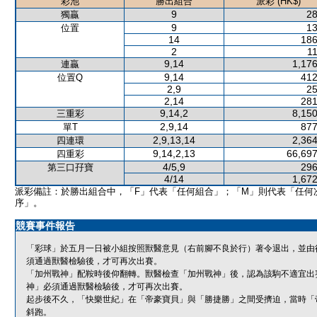
彩池
勝出組合
派彩 (HK$)
9
28
獨贏
9
13
位置
14
186
2
11
9,14
1,176
連贏
9,14
412
位置Q
2,9
25
2,14
281
9,14,2
8,150
三重彩
2,9,14
877
單T
2,9,13,14
2,364
四連環
9,14,2,13
66,697
四重彩
4/5,9
296
第三口孖寶
4/14
1,672
派彩備註：於勝出組合中，「F」代表「任何組合」；「M」則代表「任何
序」。
競賽事件報告
「彩球」於五月一日被小組按照獸醫意見（右前腳不良於行）著令退出，並由
須通過獸醫檢驗後，才可再次出賽。
「加州戰神」配鞍時後仰翻轉。獸醫檢查「加州戰神」後，認為該駒不適宜出
神」必須通過獸醫檢驗後，才可再次出賽。
起步後不久，「快樂世紀」在「帝豪寶貝」與「勝捷勝」之間受擠迫，當時「
斜跑。