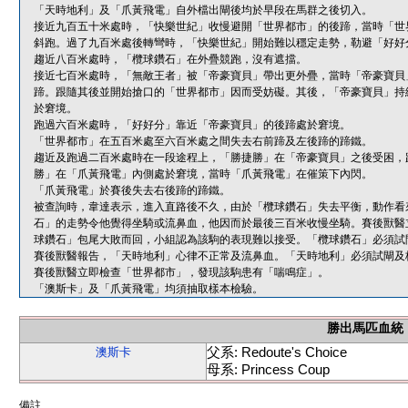
「天時地利」及「爪黃飛電」自外檔出閘後均於早段在馬群之後切入。
接近九百五十米處時，「快樂世紀」收慢避開「世界都市」的後蹄，當時「世
斜跑。過了九百米處後轉彎時，「快樂世紀」開始難以穩定走勢，勒避「好好
趨近八百米處時，「欖球鑽石」在外疊競跑，沒有遮擋。
接近七百米處時，「無敵王者」被「帝豪寶貝」帶出更外疊，當時「帝豪寶貝
蹄。跟隨其後並開始搶口的「世界都市」因而受妨礙。其後，「帝豪寶貝」持
於窘境。
跑過六百米處時，「好好分」靠近「帝豪寶貝」的後蹄處於窘境。
「世界都市」在五百米處至六百米處之間失去右前蹄及左後蹄的蹄鐵。
趨近及跑過二百米處時在一段途程上，「勝捷勝」在「帝豪寶貝」之後受困，
勝」在「爪黃飛電」內側處於窘境，當時「爪黃飛電」在催策下內閃。
「爪黃飛電」於賽後失去右後蹄的蹄鐵。
被查詢時，韋達表示，進入直路後不久，由於「欖球鑽石」失去平衡，動作看
石」的走勢令他覺得坐騎或流鼻血，他因而於最後三百米收慢坐騎。賽後獸醫
球鑽石」包尾大敗而回，小組認為該駒的表現難以接受。「欖球鑽石」必須試
賽後獸醫報告，「天時地利」心律不正常及流鼻血。「天時地利」必須試閘及
賽後獸醫立即檢查「世界都市」，發現該駒患有「喘鳴症」。
「澳斯卡」及「爪黃飛電」均須抽取樣本檢驗。
勝出馬匹血統
父系: Redoute's Choice
澳斯卡
母系: Princess Coup
備註