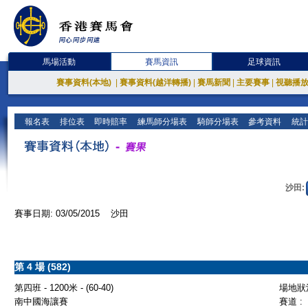
馬場活動
賽馬資訊
足球資訊
賽事資料(本地)
|
賽事資料(越洋轉播)
|
賽馬新聞
|
主要賽事
|
視聽播
報名表
排位表
即時賠率
練馬師分場表
騎師分場表
參考資料
統計
沙田:
賽事日期: 03/05/2015 沙田
第 4 場 (582)
第四班 - 1200米 - (60-40)
場地狀況
南中國海讓賽
賽道 :