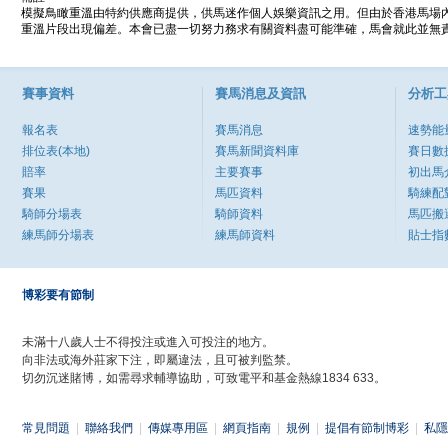
模擬鳥瞰重溫由特約供應商提供，供馬迷作個人娛樂資訊之用。但由於香港馬場
重溫片段出現偏差。本會已盡一切努力務求有關資料盡可能準確，馬會就此並無責
賽事資料
賽馬消息及資訊
分析工
報名表
賽馬消息
速勢能
排位表(本地)
賽馬新聞資料庫
賽日數
賠率
主要賽事
初出馬
賽果
馬匹資料
騎練配
騎師分場表
騎師資料
馬匹搬
練馬師分場表
練馬師資料
貼士指
博彩要有節制
未滿十八歲人士不得投注或進入可投注的地方。
向非法或海外莊家下注，即屬違法，且可被判監禁。
切勿沉迷賭博，如需尋求輔導協助，可致電平和基金熱線1834 633。
常見問題
|
聯絡我們
|
傳媒專用區
|
網頁指南
|
規例
|
提倡有節制博彩
|
私隱