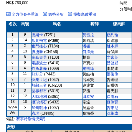
HK$ 760,000
時間 :
分段時間
全方位賽事重溫
餘勢分析
模擬鳥瞰重溫
名次
馬號
馬名
騎師
練馬師
1
9
澳斯卡
(T251)
莫雷拉
蔡約翰
2
14
爪黃飛電
(P398)
鄭雨滇
孫達志
3
2
奮鬥雄心
(T184)
潘頓
姚本輝
4
13
勝捷勝
(CN156)
何澤堯
蘇保羅
5
8
帝豪寶貝
(T138)
柏寶
文家良
6
6
電訊波士
(S410)
薛寶力
呂健威
7
4
炸魚薯條
(T099)
楊明綸
李易達
8
11
好好分
(P443)
黃皓楠
鄭俊偉
9
7
快樂世紀
(T042)
呂卓賢
告達理
10
1
無敵王者
(CN238)
連達文
苗禮德
11
3
世界都市
(S019)
郭能
容天鵬
12
12
天時地利
(S061)
田泰安
徐雨石
13
10
欖球鑽石
(S432)
韋達
蘇偉賢
WV-A
5
加州戰神
(T097)
吳嘉晉
告東尼
WV
彩球
(CN405)
黎海榮
沈集成
備註:
賽事特別情況索引
派彩