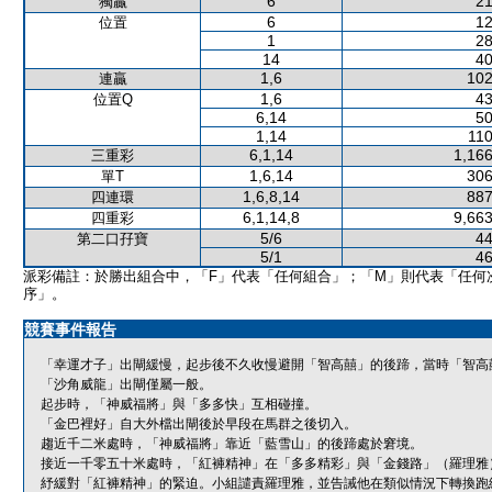
6
21
獨贏
6
12
位置
1
28
14
40
1,6
102
連贏
1,6
43
位置Q
6,14
50
1,14
110
6,1,14
1,166
三重彩
1,6,14
306
單T
1,6,8,14
887
四連環
6,1,14,8
9,663
四重彩
5/6
44
第二口孖寶
5/1
46
派彩備註：於勝出組合中，「F」代表「任何組合」；「M」則代表「任何
序」。
競賽事件報告
「幸運才子」出閘緩慢，起步後不久收慢避開「智高囍」的後蹄，當時「智高
「沙角威龍」出閘僅屬一般。
起步時，「神威福將」與「多多快」互相碰撞。
「金巴裡好」自大外檔出閘後於早段在馬群之後切入。
趨近千二米處時，「神威福將」靠近「藍雪山」的後蹄處於窘境。
接近一千零五十米處時，「紅褲精神」在「多多精彩」與「金錢路」（羅理雅
紓緩對「紅褲精神」的緊迫。小組譴責羅理雅，並告誡他在類似情況下轉換跑