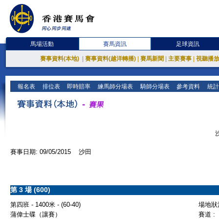
馬場活動
賽馬資訊
足球資訊
賽事資料(本地)
|
賽事資料(越洋轉播)
|
賽馬新聞
|
主要賽事
|
視聽播
報名表
排位表
即時賠率
練馬師分場表
騎師分場表
參考資料
統計
賽事日期: 09/05/2015 沙田
第 3 場 (600)
第四班 - 1400米 - (60-40)
場地狀況
蒲偉士碟（讓賽）
賽道 :