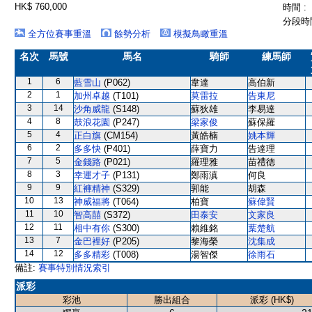
HK$ 760,000
時間 :
分段時間
全方位賽事重溫
餘勢分析
模擬鳥瞰重溫
名次
馬號
馬名
騎師
練馬師
1
6
藍雪山
(P062)
韋達
高伯新
2
1
加州卓越
(T101)
莫雷拉
告東尼
3
14
沙角威龍
(S148)
蘇狄雄
李易達
4
8
鼓浪花園
(P247)
梁家俊
蘇保羅
5
4
正白旗
(CM154)
黃皓楠
姚本輝
6
2
多多快
(P401)
薛寶力
告達理
7
5
金錢路
(P021)
羅理雅
苗禮德
8
3
幸運才子
(P131)
鄭雨滇
何良
9
9
紅褲精神
(S329)
郭能
胡森
10
13
神威福將
(T064)
柏寶
蘇偉賢
11
10
智高囍
(S372)
田泰安
文家良
12
11
相中有你
(S300)
賴維銘
葉楚航
13
7
金巴裡好
(P205)
黎海榮
沈集成
14
12
多多精彩
(T008)
湯智傑
徐雨石
備註:
賽事特別情況索引
派彩
彩池
勝出組合
派彩 (HK$)