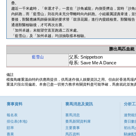
疊。
趨近一千米處時，「幸運才子」一度在「沙角威龍」內側受擠迫，當時「沙角
內斜跑，而「藍雪山」則在尚未充分帶離時向內斜跑。小組嚴厲譴責韋達，並
賽後，獸醫應練馬師蘇保羅的要求替「鼓浪花園」進行內窺鏡檢查。獸醫報告
通過獸醫檢驗後，才可再次出賽。
「加州卓越」未能望空直至跑過二百米處。
「藍雪山」及「加州卓越」均須抽取樣本檢驗。
勝出馬匹血統
父系: Snippetson
藍雪山
母系: Save Me A Dance
備註
模擬鳥瞰重溫由特約供應商提供，供馬迷作個人娛樂資訊之用。但由於香港馬場
重溫片段出現偏差。本會已盡一切努力務求有關資料盡可能準確，馬會就此並無責
賽事資料
賽馬消息及資訊
分析工
報名表
賽馬消息
速勢能
排位表(本地)
賽馬新聞資料庫
賽日數
賠率
主要賽事
初出馬
賽果
馬匹資料
騎練配