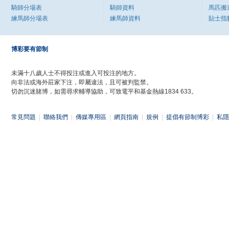
騎師分場表
騎師資料
馬匹搬
練馬師分場表
練馬師資料
貼士指
博彩要有節制
未滿十八歲人士不得投注或進入可投注的地方。
向非法或海外莊家下注，即屬違法，且可被判監禁。
切勿沉迷賭博，如需尋求輔導協助，可致電平和基金熱線1834 633。
常見問題
|
聯絡我們
|
傳媒專用區
|
網頁指南
|
規例
|
提倡有節制博彩
|
私隱