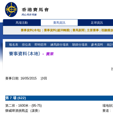
馬場活動
賽馬資訊
足球資訊
賽事資料(本地)
|
賽事資料(越洋轉播)
|
賽馬新聞
|
主要賽事
|
視聽播
報名表
排位表
即時賠率
練馬師分場表
騎師分場表
參考資料
統計
賽事日期: 16/05/2015 沙田
第 7 場 (622)
第二班 - 1600米 - (95-75)
場地狀況
獅威啤酒挑戰盃（讓賽）
賽道 :