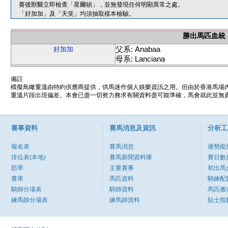
賽後獸醫立即檢查「星爾頓」，並無發現任何明顯異常之處。
「好加加」及「天笑」均須抽取樣本檢驗。
勝出馬匹血統
父系: Anabaa
好加加
母系: Lanciana
備註
模擬鳥瞰重溫由特約供應商提供，供馬迷作個人娛樂資訊之用。但由於香港馬場
重溫片段出現偏差。本會已盡一切努力務求有關資料盡可能準確，馬會就此並無責
賽事資料
賽馬消息及資訊
分析工
報名表
賽馬消息
速勢能
排位表(本地)
賽馬新聞資料庫
賽日數
賠率
主要賽事
初出馬
賽果
馬匹資料
騎練配
騎師分場表
騎師資料
馬匹搬
練馬師分場表
練馬師資料
貼士指