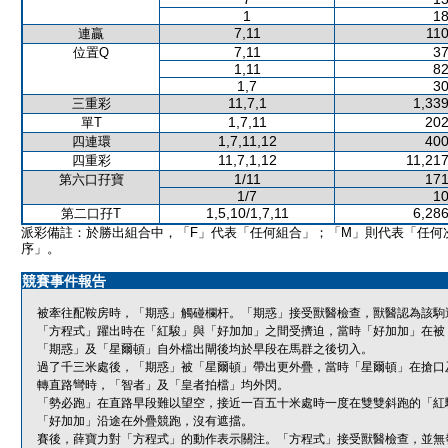
1
18
7,11
110
連贏
7,11
37
位置Q
1,11
82
1,7
30
11,7,1
1,339
三重彩
1,7,11
202
單T
1,7,11,12
400
四連環
11,7,1,12
11,217
四重彩
1/11
171
第六口孖寶
1/7
10
1,5,10/1,7,11
6,286
第二口孖T
派彩備註：於勝出組合中，「F」代表「任何組合」；「M」則代表「任何
序」。
競賽事件報告
被牽往配鞍房時，「期惑」觸碰欄杆。「期惑」接受獸醫檢查，獸醫認為該駒
「方程式」躍出時在「紅駿」與「好加加」之間受擠迫，當時「好加加」在被
「期惑」及「星爾頓」自外檔出閘後均於早段在馬群之後切入。
過了千三米處後，「期惑」被「星爾頓」帶出更外疊，當時「星爾頓」在搶口
轉直路彎時，「智者」及「皇者拍檔」均外閃。
「勢必跑」在直路早段難以望空，接近一百五十米處時一度在雙雙斜跑的「紅
「好加加」沿途在外疊競跑，沒有遮擋。
賽後，薛寶力對「方程式」的動作表示關注。「方程式」接受獸醫檢查，並無