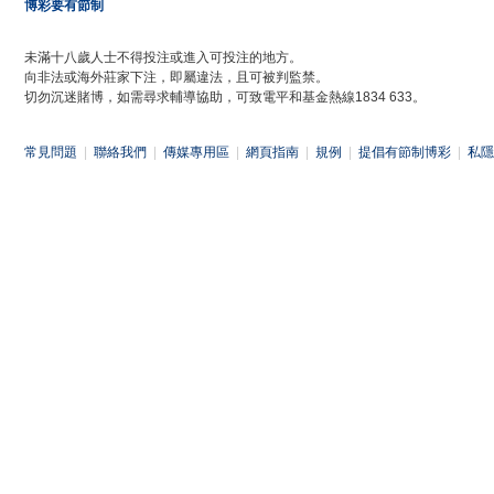
博彩要有節制
未滿十八歲人士不得投注或進入可投注的地方。
向非法或海外莊家下注，即屬違法，且可被判監禁。
切勿沉迷賭博，如需尋求輔導協助，可致電平和基金熱線1834 633。
常見問題
|
聯絡我們
|
傳媒專用區
|
網頁指南
|
規例
|
提倡有節制博彩
|
私隱