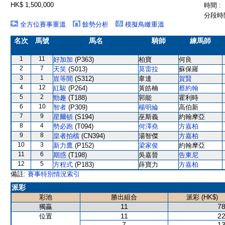
HK$ 1,500,000
時間 :
分段時間
全方位賽事重溫
餘勢分析
模擬鳥瞰重溫
名次
馬號
馬名
騎師
練馬師
1
11
好加加
(P363)
柏寶
何良
2
7
天笑
(S013)
莫雷拉
蘇保羅
3
1
豈等閒
(S312)
韋達
賀賢
4
12
紅駿
(P264)
黃皓楠
蔡約翰
5
2
勁趣
(T188)
郭能
霍利時
6
10
智者
(P309)
楊明綸
高伯新
7
9
星爾頓
(S194)
巫斯義
約翰摩亞
8
4
勢必跑
(T094)
何澤堯
方嘉柏
9
8
皇者拍檔
(CN394)
湯智傑
方嘉柏
10
3
新力鷹
(P152)
梁家俊
約翰摩亞
11
6
期惑
(T198)
吳嘉晉
告東尼
12
5
方程式
(P183)
薛寶力
方嘉柏
備註:
賽事特別情況索引
派彩
彩池
勝出組合
派彩 (HK$)
11
78
獨贏
11
22
位置
7
13