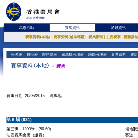
馬場活動
賽馬資訊
足球資訊
賽事資料(本地)
|
賽事資料(越洋轉播)
|
賽馬新聞
|
主要賽事
|
視聽播
報名表
排位表
即時賠率
練馬師分場表
騎師分場表
參考資料
統計
賽事日期: 20/05/2015 跑馬地
第 6 場 (631)
第三班 - 1200米 - (80-60)
場地狀況
法國賽馬會盃（讓賽）
賽道 :