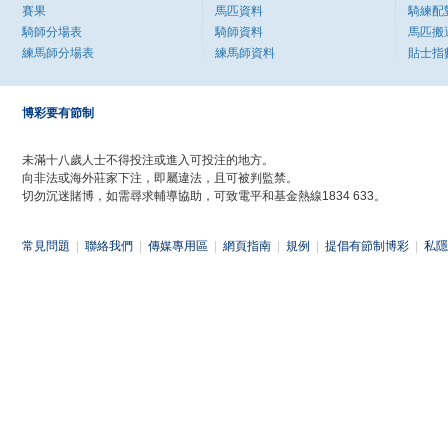
賽果
馬匹資料
騎練配
騎師分場表
騎師資料
馬匹搬
練馬師分場表
練馬師資料
貼士指
博彩要有節制
未滿十八歲人士不得投注或進入可投注的地方。
向非法或海外莊家下注，即屬違法，且可被判監禁。
切勿沉迷賭博，如需尋求輔導協助，可致電平和基金熱線1834 633。
常見問題
|
聯絡我們
|
傳媒專用區
|
網頁指南
|
規例
|
提倡有節制博彩
|
私隱