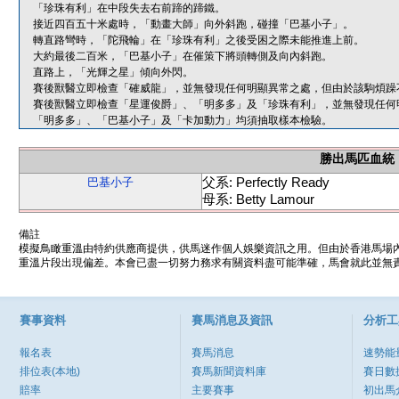
「珍珠有利」在中段失去右前蹄的蹄鐵。
接近四百五十米處時，「動畫大師」向外斜跑，碰撞「巴基小子」。
轉直路彎時，「陀飛輪」在「珍珠有利」之後受困之際未能推進上前。
大約最後二百米，「巴基小子」在催策下將頭轉側及向內斜跑。
直路上，「光輝之星」傾向外閃。
賽後獸醫立即檢查「確威龍」，並無發現任何明顯異常之處，但由於該駒煩躁
賽後獸醫立即檢查「星運俊爵」、「明多多」及「珍珠有利」，並無發現任何
「明多多」、「巴基小子」及「卡加動力」均須抽取樣本檢驗。
勝出馬匹血統
父系: Perfectly Ready
巴基小子
母系: Betty Lamour
備註
模擬鳥瞰重溫由特約供應商提供，供馬迷作個人娛樂資訊之用。但由於香港馬場
重溫片段出現偏差。本會已盡一切努力務求有關資料盡可能準確，馬會就此並無責
賽事資料
賽馬消息及資訊
分析工
報名表
賽馬消息
速勢能
排位表(本地)
賽馬新聞資料庫
賽日數
賠率
主要賽事
初出馬