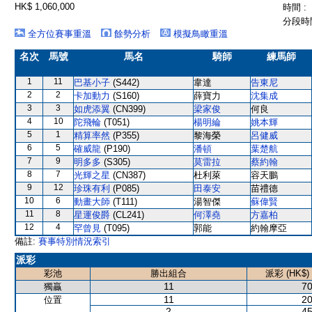
HK$ 1,060,000
時間 :
分段時間
全方位賽事重溫
餘勢分析
模擬鳥瞰重溫
名次
馬號
馬名
騎師
練馬師
1
11
巴基小子
(S442)
韋達
告東尼
2
2
卡加動力
(S160)
薛寶力
沈集成
3
3
如虎添翼
(CN399)
梁家俊
何良
4
10
陀飛輪
(T051)
楊明綸
姚本輝
5
1
精算率然
(P355)
黎海榮
呂健威
6
5
確威龍
(P190)
潘頓
葉楚航
7
9
明多多
(S305)
莫雷拉
蔡約翰
8
7
光輝之星
(CN387)
杜利萊
容天鵬
9
12
珍珠有利
(P085)
田泰安
苗禮德
10
6
動畫大師
(T111)
湯智傑
蘇偉賢
11
8
星運俊爵
(CL241)
何澤堯
方嘉柏
12
4
罕曾見
(T095)
郭能
約翰摩亞
備註:
賽事特別情況索引
派彩
彩池
勝出組合
派彩 (HK$)
11
70
獨贏
11
20
位置
2
45