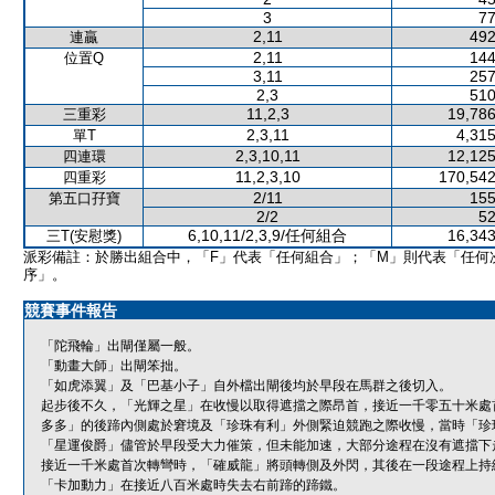
3
77
2,11
492
連贏
2,11
144
位置Q
3,11
257
2,3
510
11,2,3
19,786
三重彩
2,3,11
4,315
單T
2,3,10,11
12,125
四連環
11,2,3,10
170,542
四重彩
2/11
155
第五口孖寶
2/2
52
6,10,11/2,3,9/任何組合
16,343
三T(安慰獎)
派彩備註：於勝出組合中，「F」代表「任何組合」；「M」則代表「任何
序」。
競賽事件報告
「陀飛輪」出閘僅屬一般。
「動畫大師」出閘笨拙。
「如虎添翼」及「巴基小子」自外檔出閘後均於早段在馬群之後切入。
起步後不久，「光輝之星」在收慢以取得遮擋之際昂首，接近一千零五十米處
多多」的後蹄內側處於窘境及「珍珠有利」外側緊迫競跑之際收慢，當時「珍
「星運俊爵」儘管於早段受大力催策，但未能加速，大部分途程在沒有遮擋下
接近一千米處首次轉彎時，「確威龍」將頭轉側及外閃，其後在一段途程上持
「卡加動力」在接近八百米處時失去右前蹄的蹄鐵。