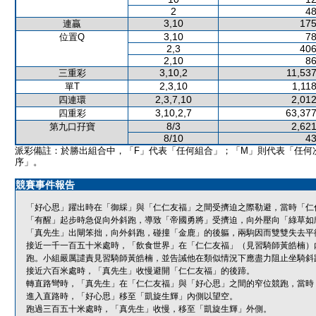
2
48
3,10
175
連贏
3,10
78
位置Q
2,3
406
2,10
86
3,10,2
11,537
三重彩
2,3,10
1,11
單T
2,3,7,10
2,012
四連環
3,10,2,7
63,377
四重彩
8/3
2,621
第九口孖寶
8/10
43
派彩備註：於勝出組合中，「F」代表「任何組合」；「M」則代表「任何
序」。
競賽事件報告
「好心思」躍出時在「御綵」與「仁仁友福」之間受擠迫之際勒避，當時「仁
「有醒」起步時急促向外斜跑，導致「帝國勇將」受擠迫，向外壓向「綠草如
「真先生」出閘笨拙，向外斜跑，碰撞「金鹿」的後軀，兩駒因而雙雙失去平
接近一千一百五十米處時，「飲食世界」在「仁仁友福」（見習騎師黃皓楠）
跑。小組嚴厲譴責見習騎師黃皓楠，並告誡他在類似情況下應盡力阻止坐騎斜
接近六百米處時，「真先生」收慢避開「仁仁友福」的後蹄。
轉直路彎時，「真先生」在「仁仁友福」與「好心思」之間的窄位競跑，當時
進入直路時，「好心思」移至「凱旋生輝」內側以望空。
跑過三百五十米處時，「真先生」收慢，移至「凱旋生輝」外側。