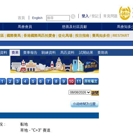
登入
/
登記
常見問題
首頁
English
馬會會員
慈善及社區貢獻
馬會知多
放區
|
國際賽馬
|
香港國際馬匹拍賣會
|
從化馬場
|
投注指南
|
賽馬知多些
|
RESTART
資料
賽果
賽事報告
騎練資料
馬匹資料
試閘結果
賽期表
 :
黏地
草地 - "C+3" 賽道