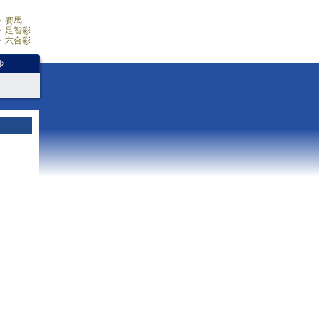
賽馬
足智彩
六合彩
少