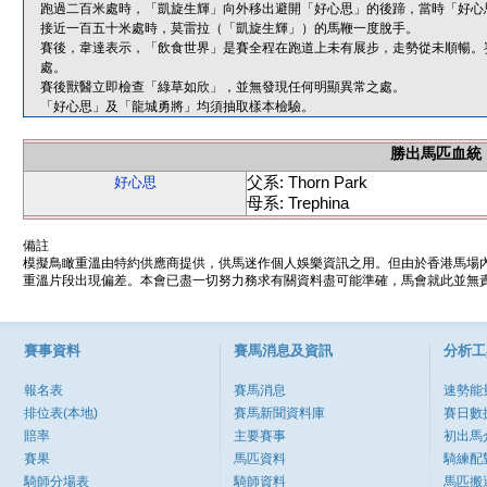
跑過二百米處時，「凱旋生輝」向外移出避開「好心思」的後蹄，當時「好心
接近一百五十米處時，莫雷拉（「凱旋生輝」）的馬鞭一度脫手。
賽後，韋達表示，「飲食世界」是賽全程在跑道上未有展步，走勢從未順暢。
處。
賽後獸醫立即檢查「綠草如欣」，並無發現任何明顯異常之處。
「好心思」及「龍城勇將」均須抽取樣本檢驗。
勝出馬匹血統
父系: Thorn Park
好心思
母系: Trephina
備註
模擬鳥瞰重溫由特約供應商提供，供馬迷作個人娛樂資訊之用。但由於香港馬場
重溫片段出現偏差。本會已盡一切努力務求有關資料盡可能準確，馬會就此並無責
賽事資料
賽馬消息及資訊
分析工
報名表
賽馬消息
速勢能
排位表(本地)
賽馬新聞資料庫
賽日數
賠率
主要賽事
初出馬
賽果
馬匹資料
騎練配
騎師分場表
騎師資料
馬匹搬