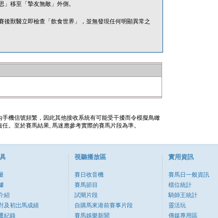
思」移至「摯友無敵」外側。
賽後獸醫立即檢查「飲食世界」，並無發現任何明顯異常之
內手機信號頻繁，因此其他接收系統有可能受干擾而令模擬鳥瞰
任。至於賽馬結果, 馬迷應參考實際的賽馬片段為準。
具
視聽播放區
實用資訊
量
賽日收音機
賽馬日一般資訊
據
賽馬節目
檔位統計
介紹
試閘片段
騎師王統計
對及初岀馬成績
自購馬來港前賽事片段
靈活玩
遷紀錄
賽馬娛樂新聞
傳媒專用區