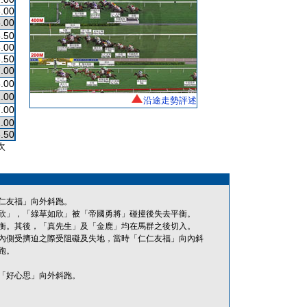
.00
.00
.50
.00
.50
.00
8.00
.00
沿途走勢評述
.00
.00
.50
次
仁友福」向外斜跑。
欣」，「綠草如欣」被「帝國勇將」碰撞後失去平衡。
衡。其後，「真先生」及「金鹿」均在馬群之後切入。
內側受擠迫之際受阻礙及失地，當時「仁仁友福」向內斜
跑。
「好心思」向外斜跑。