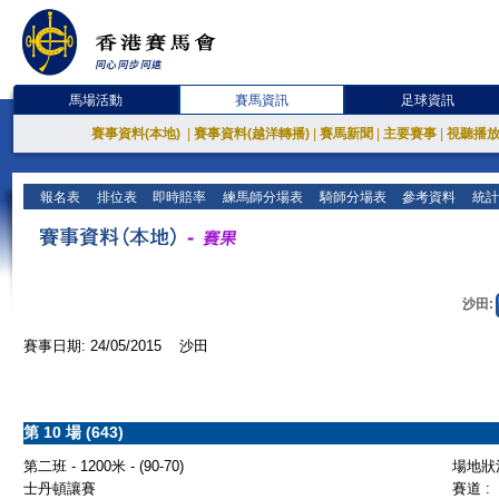
馬場活動
賽馬資訊
足球資訊
賽事資料(本地)
|
賽事資料(越洋轉播)
|
賽馬新聞
|
主要賽事
|
視聽播
報名表
排位表
即時賠率
練馬師分場表
騎師分場表
參考資料
統計
沙田:
賽事日期: 24/05/2015 沙田
第 10 場 (643)
第二班 - 1200米 - (90-70)
場地狀況
士丹頓讓賽
賽道 :