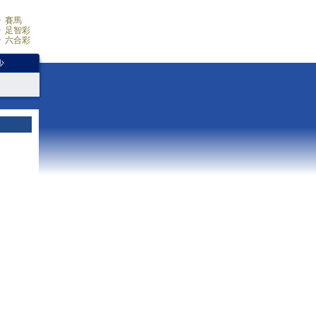
賽馬
足智彩
六合彩
少