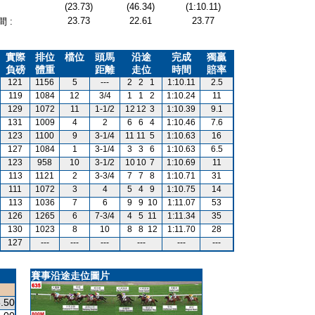
(23.73)
(46.34)
(1:10.11)
23.73
22.61
23.77
 :
實際
排位
檔位
頭馬
沿途
完成
獨贏
負磅
體重
距離
走位
時間
賠率
121
1156
5
---
2
2
1
1:10.11
2.5
119
1084
12
3/4
1
1
2
1:10.24
11
129
1072
11
1-1/2
12
12
3
1:10.39
9.1
131
1009
4
2
6
6
4
1:10.46
7.6
123
1100
9
3-1/4
11
11
5
1:10.63
16
127
1084
1
3-1/4
3
3
6
1:10.63
6.5
123
958
10
3-1/2
10
10
7
1:10.69
11
113
1121
2
3-3/4
7
7
8
1:10.71
31
111
1072
3
4
5
4
9
1:10.75
14
113
1036
7
6
9
9
10
1:11.07
53
126
1265
6
7-3/4
4
5
11
1:11.34
35
130
1023
8
10
8
8
12
1:11.70
28
127
---
---
---
---
---
---
賽事沿途走位圖片
.50