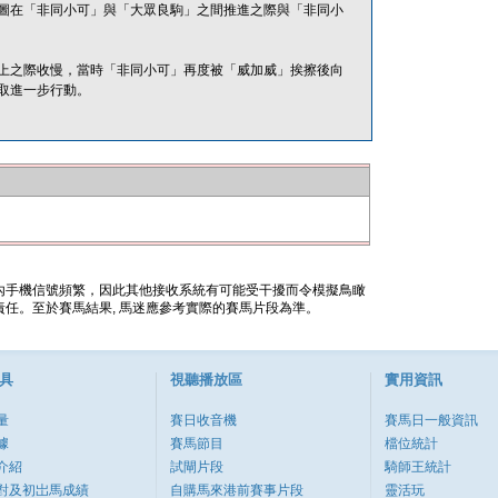
圖在「非同小可」與「大眾良駒」之間推進之際與「非同小
上之際收慢，當時「非同小可」再度被「威加威」挨擦後向
取進一步行動。
內手機信號頻繁，因此其他接收系統有可能受干擾而令模擬鳥瞰
任。至於賽馬結果, 馬迷應參考實際的賽馬片段為準。
具
視聽播放區
實用資訊
量
賽日收音機
賽馬日一般資訊
據
賽馬節目
檔位統計
介紹
試閘片段
騎師王統計
對及初岀馬成績
自購馬來港前賽事片段
靈活玩