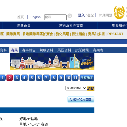
登入
/
登記
常見問題
首頁
English
馬會會員
慈善及社區貢獻
馬會知多
放區
|
國際賽馬
|
香港國際馬匹拍賣會
|
從化馬場
|
投注指南
|
賽馬知多些
|
RESTART
資料
賽果
賽事報告
騎練資料
馬匹資料
試閘結果
賽期表
 :
好地至黏地
草地 - "C+3" 賽道