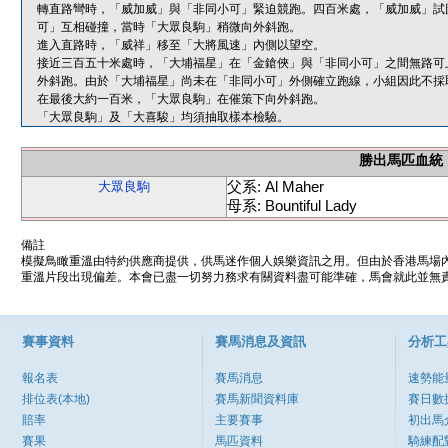
轉直路彎時，「威加威」與「非同小可」緊迫競跑。四百米處，「威加威」試
可」互相碰撞，當時「大眾良駒」稍微向外斜跑。
進入直路時，「威祥」移至「大將風速」內側以望空。
接近三百五十米處時，「大埔福星」在「金鎗俠」與「非同小可」之間無路可
外斜跑。由於「大埔福星」尚未在「非同小可」外側確立跑線，小組因此不採
在最後大約一百米，「大眾良駒」在催策下向外斜跑。
「大眾良駒」及「大喜駿」均須抽取樣本檢驗。
勝出馬匹血統
父系: Al Maher
大眾良駒
母系: Bountiful Lady
備註
模擬鳥瞰重溫由特約供應商提供，供馬迷作個人娛樂資訊之用。但由於香港馬場
重溫片段出現偏差。本會已盡一切努力務求有關資料盡可能準確，馬會就此並無責
賽事資料
賽馬消息及資訊
分析工
報名表
賽馬消息
速勢能
排位表(本地)
賽馬新聞資料庫
賽日數
賠率
主要賽事
初出馬
賽果
馬匹資料
騎練配