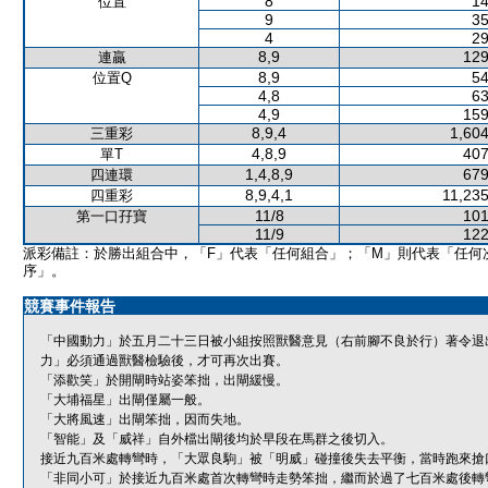
8
14
位置
9
35
4
29
8,9
129
連贏
8,9
54
位置Q
4,8
63
4,9
159
8,9,4
1,604
三重彩
4,8,9
407
單T
1,4,8,9
679
四連環
8,9,4,1
11,235
四重彩
11/8
101
第一口孖寶
11/9
122
派彩備註：於勝出組合中，「F」代表「任何組合」；「M」則代表「任何
序」。
競賽事件報告
「中國動力」於五月二十三日被小組按照獸醫意見（右前腳不良於行）著令退
力」必須通過獸醫檢驗後，才可再次出賽。
「添歡笑」於開閘時站姿笨拙，出閘緩慢。
「大埔福星」出閘僅屬一般。
「大將風速」出閘笨拙，因而失地。
「智能」及「威祥」自外檔出閘後均於早段在馬群之後切入。
接近九百米處轉彎時，「大眾良駒」被「明威」碰撞後失去平衡，當時跑來搶
「非同小可」於接近九百米處首次轉彎時走勢笨拙，繼而於過了七百米處後轉