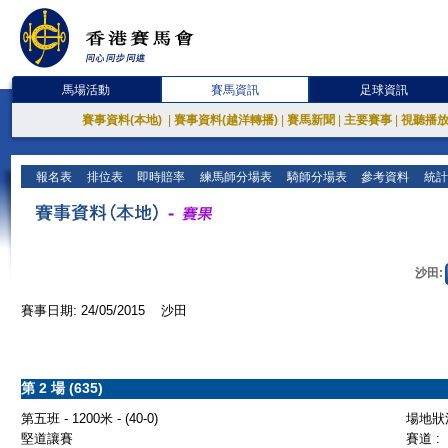
馬場活動
賽馬資訊
足球資訊
賽事資料(本地)
|
賽事資料(越洋轉播)
|
賽馬新聞
|
主要賽事
|
視聽播
報名表
排位表
即時賠率
練馬師分場表
騎師分場表
參考資料
統計
沙田:
賽事日期: 24/05/2015 沙田
第 2 場 (635)
第五班 - 1200米 - (40-0)
場地狀況
堅道讓賽
賽道 :