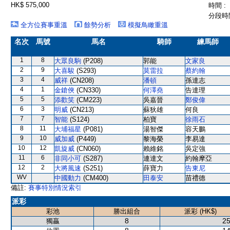
HK$ 575,000
時間 :
分段時間
全方位賽事重溫
餘勢分析
模擬鳥瞰重溫
名次
馬號
馬名
騎師
練馬師
1
8
大眾良駒
(P208)
郭能
文家良
2
9
大喜駿
(S293)
莫雷拉
蔡約翰
3
4
威祥
(CN208)
潘頓
孫達志
4
1
金鎗俠
(CN330)
何澤堯
告達理
5
5
添歡笑
(CM223)
吳嘉晉
鄭俊偉
6
3
明威
(CN213)
蘇狄雄
何良
7
7
智能
(S124)
柏寶
徐雨石
8
11
大埔福星
(P081)
湯智傑
容天鵬
9
10
威加威
(P449)
黎海榮
李易達
10
12
凱旋威
(CN060)
賴維銘
吳定強
11
6
非同小可
(S287)
連達文
約翰摩亞
12
2
大將風速
(S251)
薛寶力
告東尼
WV
中國動力
(CM400)
田泰安
苗禮德
備註:
賽事特別情況索引
派彩
彩池
勝出組合
派彩 (HK$)
8
25
獨贏