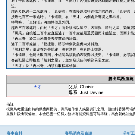
過了千四米處後，「卡達鷹」在「常開心」內側緊迫競跑時開始難以穩定走勢
迫。
趨近及跑過千二米處時，「真好漢」在收慢以取得遮擋之際昂首。「真好漢」
接近七百五十米處時，「卡達鷹」在「天才」內側處於窘境之際昂首。
轉彎時，「真好漢」將頭轉側及外閃。
趨近三百米處時，由於「天才」向外移出以望空，因而與「勝利之星」緊迫競
「風采」自接近三百米處直至過了一百米處後嚴重受困而未能望空，因而未能
「再出奇」於二百米處失去左前蹄的蹄鐵。
過了二百米處後，「捷捷勝」將頭轉側及急促向外斜跑。
「勝利之星」沿途在外疊競跑，沒有遮擋，在直路上墮退。
「卡達鷹」包尾大敗而回，小組認為該駒的表現難以接受。「卡達鷹」必須試
賽後獸醫立即檢查「勝利之星」，並無發現任何明顯異常之處。
「天才」及「再出奇」均須抽取樣本檢驗。
勝出馬匹血統
父系: Choisir
天才
母系: Just Devine
備註
模擬鳥瞰重溫由特約供應商提供，供馬迷作個人娛樂資訊之用。但由於香港馬場
重溫片段出現偏差。本會已盡一切努力務求有關資料盡可能準確，馬會就此並無責
賽事資料
賽馬消息及資訊
分析工