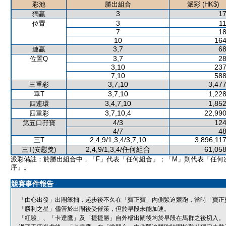
彩池
勝出組合
派彩 (HK$)
3
17
獨贏
3
11
位置
7
18
10
164
3,7
68
連贏
3,7
28
位置Q
3,10
237
7,10
588
3,7,10
3,477
三重彩
3,7,10
1,228
單T
3,4,7,10
1,852
四連環
3,7,10,4
22,990
四重彩
4/3
124
第五口孖寶
4/7
48
2,4,9/1,3,4/3,7,10
3,896,11
三T
2,4,9/1,3,4/任何組合
61,058
三T(安慰獎)
派彩備註：於勝出組合中，「F」代表「任何組合」；「M」則代表「任何
序」。
競賽事件報告
「由心出發」出閘笨拙，起步後不久在「寶正寶」內側緊迫競跑，當時「寶正
「勝利之星」儘管於出閘後受催策，但於早段未能加速。
「紅駿」、「卡達鷹」及「捷捷勝」自外檔出閘後均於早段在馬群之後切入。