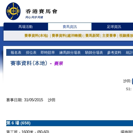
馬場活動
賽馬資訊
足球資訊
賽事資料(本地)
|
賽事資料(越洋轉播)
|
賽馬新聞
|
主要賽事
|
視聽播
報名表
排位表
即時賠率
練馬師分場表
騎師分場表
參考資料
統計
沙田:
S1:
賽事日期: 31/05/2015 沙田
第 6 場 (658)
第三班 - 1600米 - (80-60)
場地狀況