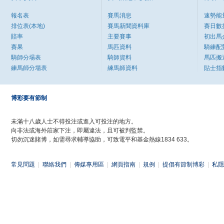
報名表
賽馬消息
速勢能
排位表(本地)
賽馬新聞資料庫
賽日數
賠率
主要賽事
初出馬
賽果
馬匹資料
騎練配
騎師分場表
騎師資料
馬匹搬
練馬師分場表
練馬師資料
貼士指
博彩要有節制
未滿十八歲人士不得投注或進入可投注的地方。
向非法或海外莊家下注，即屬違法，且可被判監禁。
切勿沉迷賭博，如需尋求輔導協助，可致電平和基金熱線1834 633。
常見問題
|
聯絡我們
|
傳媒專用區
|
網頁指南
|
規例
|
提倡有節制博彩
|
私隱