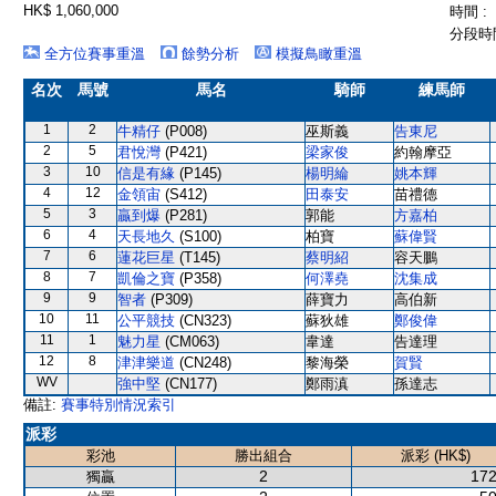
HK$ 1,060,000
時間 :
分段時間
全方位賽事重溫
餘勢分析
模擬鳥瞰重溫
名次
馬號
馬名
騎師
練馬師
1
2
牛精仔
(P008)
巫斯義
告東尼
2
5
君悅灣
(P421)
梁家俊
約翰摩亞
3
10
信是有緣
(P145)
楊明綸
姚本輝
4
12
金領宙
(S412)
田泰安
苗禮德
5
3
贏到爆
(P281)
郭能
方嘉柏
6
4
天長地久
(S100)
柏寶
蘇偉賢
7
6
蓮花巨星
(T145)
蔡明紹
容天鵬
8
7
凱倫之寶
(P358)
何澤堯
沈集成
9
9
智者
(P309)
薛寶力
高伯新
10
11
公平競技
(CN323)
蘇狄雄
鄭俊偉
11
1
魅力星
(CM063)
韋達
告達理
12
8
津津樂道
(CN248)
黎海榮
賀賢
WV
強中堅
(CN177)
鄭雨滇
孫達志
備註:
賽事特別情況索引
派彩
彩池
勝出組合
派彩 (HK$)
2
172
獨贏