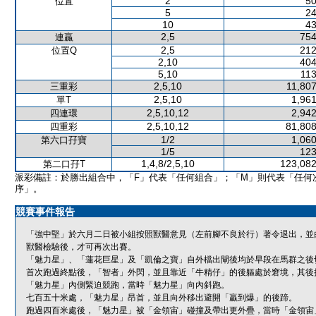
2
50
位置
5
24
10
43
2,5
754
連贏
2,5
212
位置Q
2,10
404
5,10
113
2,5,10
11,807
三重彩
2,5,10
1,961
單T
2,5,10,12
2,942
四連環
2,5,10,12
81,808
四重彩
1/2
1,060
第六口孖寶
1/5
123
1,4,8/2,5,10
123,082
第二口孖T
派彩備註：於勝出組合中，「F」代表「任何組合」；「M」則代表「任何
序」。
競賽事件報告
「強中堅」於六月二日被小組按照獸醫意見（左前腳不良於行）著令退出，並
獸醫檢驗後，才可再次出賽。
「魅力星」、「蓮花巨星」及「凱倫之寶」自外檔出閘後均於早段在馬群之後
首次跑過終點後，「智者」外閃，並且靠近「牛精仔」的後軀處於窘境，其後
「魅力星」內側緊迫競跑，當時「魅力星」向內斜跑。
七百五十米處，「魅力星」昂首，並且向外移出避開「贏到爆」的後蹄。
跑過四百米處後，「魅力星」被「金領宙」碰撞及帶出更外疊，當時「金領宙