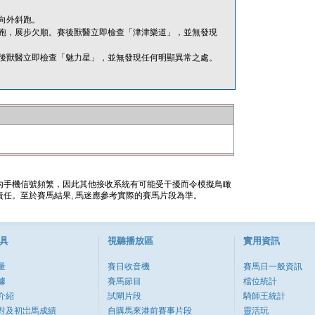
向外斜跑。
跑，展步欠順。賽後獸醫立即檢查「津津樂道」，並無發現
後獸醫立即檢查「魅力星」，並無發現任何明顯異常之處。
內手機信號頻繁，因此其他接收系統有可能受干擾而令模擬鳥瞰
任。至於賽馬結果, 馬迷應參考實際的賽馬片段為準。
具
視聽播放區
實用資訊
量
賽日收音機
賽馬日一般資訊
據
賽馬節目
檔位統計
介紹
試閘片段
騎師王統計
對及初岀馬成績
自購馬來港前賽事片段
靈活玩