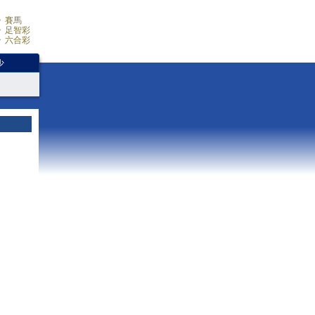
賽馬
足智彩
六合彩
少