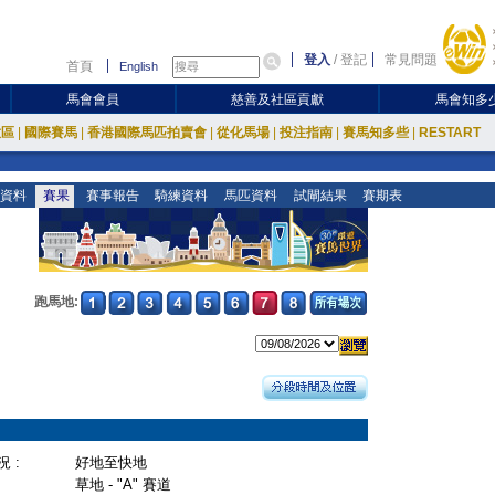
登入
/
登記
常見問題
首頁
English
馬會會員
慈善及社區貢獻
馬會知多
放區
|
國際賽馬
|
香港國際馬匹拍賣會
|
從化馬場
|
投注指南
|
賽馬知多些
|
RESTART
資料
賽果
賽事報告
騎練資料
馬匹資料
試閘結果
賽期表
跑馬地:
 :
好地至快地
草地 - "A" 賽道