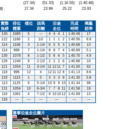
(27.34)
(51.33)
(1:16.55)
(1:40.48)
27.34
23.99
25.22
23.93
 :
實際
排位
檔位
頭馬
沿途
完成
獨贏
負磅
體重
距離
走位
時間
賠率
130
1085
5
---
4
4
4
1
1:40.48
17
122
1186
2
1/2
1
1
1
2
1:40.56
6.9
114
1168
3
1-1/4
6
5
5
3
1:40.68
13
114
999
7
1-1/4
8
8
7
4
1:40.69
5.1
130
1078
8
1-1/2
5
6
6
5
1:40.70
4.9
126
1240
9
2-1/2
2
2
2
6
1:40.88
10
121
1054
11
3-1/4
11
12
11
7
1:41.00
62
118
996
12
4
12
11
12
8
1:41.13
8.6
133
1115
1
5
3
3
3
9
1:41.30
5.8
113
1125
6
5-1/4
10
9
9
10
1:41.34
99
131
1054
10
6-3/4
7
7
8
11
1:41.58
19
116
1061
4
7-1/2
9
10
10
12
1:41.69
13
116
---
---
---
---
---
---
賽事沿途走位圖片
.00