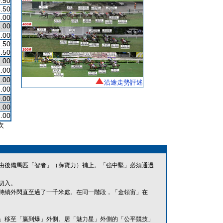
.50
.50
.00
.00
.00
.50
.50
.00
.00
.00
沿途走勢評述
.00
.00
.00
.00
次
由後備馬匹「智者」（薛寶力）補上。「強中堅」必須通過
切入。
持續外閃直至過了一千米處。在同一階段，「金領宙」在
」移至「贏到爆」外側。居「魅力星」外側的「公平競技」