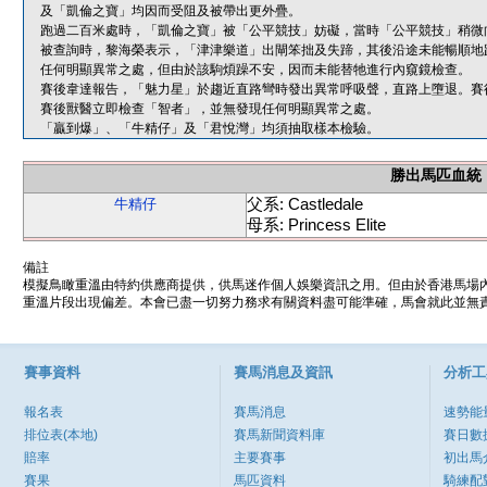
及「凱倫之寶」均因而受阻及被帶出更外疊。
跑過二百米處時，「凱倫之寶」被「公平競技」妨礙，當時「公平競技」稍微
被查詢時，黎海榮表示，「津津樂道」出閘笨拙及失蹄，其後沿途未能暢順地
任何明顯異常之處，但由於該駒煩躁不安，因而未能替牠進行內窺鏡檢查。
賽後韋達報告，「魅力星」於趨近直路彎時發出異常呼吸聲，直路上墮退。賽
賽後獸醫立即檢查「智者」，並無發現任何明顯異常之處。
「贏到爆」、「牛精仔」及「君悅灣」均須抽取樣本檢驗。
勝出馬匹血統
父系: Castledale
牛精仔
母系: Princess Elite
備註
模擬鳥瞰重溫由特約供應商提供，供馬迷作個人娛樂資訊之用。但由於香港馬場
重溫片段出現偏差。本會已盡一切努力務求有關資料盡可能準確，馬會就此並無責
賽事資料
賽馬消息及資訊
分析工
報名表
賽馬消息
速勢能
排位表(本地)
賽馬新聞資料庫
賽日數
賠率
主要賽事
初出馬
賽果
馬匹資料
騎練配