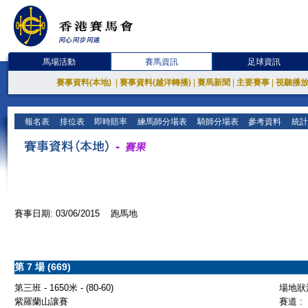
馬場活動
賽馬資訊
足球資訊
賽事資料(本地)
|
賽事資料(越洋轉播)
|
賽馬新聞
|
主要賽事
|
視聽播
報名表
排位表
即時賠率
練馬師分場表
騎師分場表
參考資料
統計
賽事日期: 03/06/2015 跑馬地
第 7 場 (669)
第三班 - 1650米 - (80-60)
場地狀況
紫羅蘭山讓賽
賽道 :