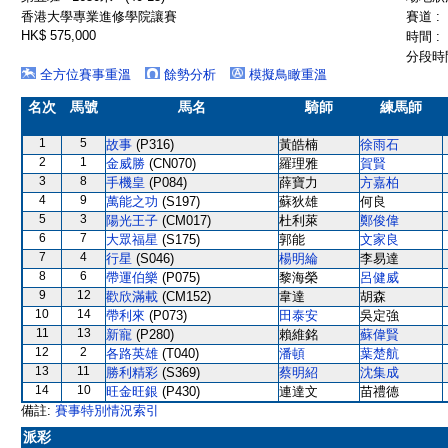
香港大學專業進修學院讓賽
賽道 :
HK$ 575,000
時間 :
分段時間
全方位賽事重溫
餘勢分析
模擬鳥瞰重溫
名次
馬號
馬名
騎師
練馬師
1
5
故事
(P316)
黃皓楠
徐雨石
2
1
金威勝
(CN070)
羅理雅
賀賢
3
8
手機皇
(P084)
薛寶力
方嘉柏
4
9
萬能之功
(S197)
蘇狄雄
何良
5
3
陽光王子
(CM017)
杜利萊
鄭俊偉
6
7
大眾福星
(S175)
郭能
文家良
7
4
行星
(S046)
楊明綸
李易達
8
6
帶運伯樂
(P075)
黎海榮
呂健威
9
12
歡欣滿載
(CM152)
韋達
胡森
10
14
帶利來
(P073)
田泰安
吳定強
11
13
新寵
(P280)
賴維銘
蘇偉賢
12
2
各路英雄
(T040)
潘頓
葉楚航
13
11
勝利精彩
(S369)
蔡明紹
沈集成
14
10
旺金旺銀
(P430)
連達文
苗禮德
備註:
賽事特別情況索引
派彩