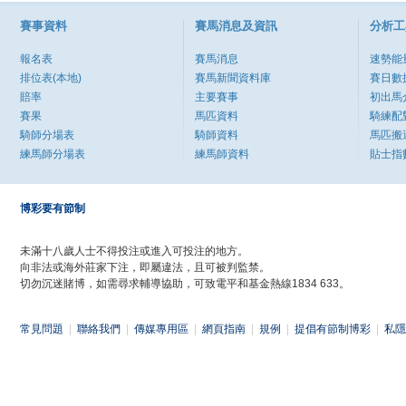
賽事資料
賽馬消息及資訊
分析工
報名表
賽馬消息
速勢能
排位表(本地)
賽馬新聞資料庫
賽日數
賠率
主要賽事
初出馬
賽果
馬匹資料
騎練配
騎師分場表
騎師資料
馬匹搬
練馬師分場表
練馬師資料
貼士指
博彩要有節制
未滿十八歲人士不得投注或進入可投注的地方。
向非法或海外莊家下注，即屬違法，且可被判監禁。
切勿沉迷賭博，如需尋求輔導協助，可致電平和基金熱線1834 633。
常見問題
|
聯絡我們
|
傳媒專用區
|
網頁指南
|
規例
|
提倡有節制博彩
|
私隱