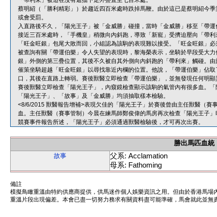
「帶利來」被迫在沒有遮擋下走外疊直至七百米處。
蔡明紹（「勝利精彩」）於趨近四百米處時跌掉馬鞭。由於這已是蔡明紹今季
或會受罰。
入直路後不久，「陽光王子」被「金威勝」碰撞，當時「金威勝」移至「帶運
接近三百米處時，「手機皇」稍微向內斜跑，導致「新寵」受擠迫壓向「帶利
「旺金旺銀」包尾大敗而回，小組認為該駒的表現難以接受。「旺金旺銀」必
被查詢有關「帶運伯樂」令人失望的表現時，黎海榮表示，坐騎於早段受大力
銀」外側的第三疊位置，其後不久被自其外側向內斜跑的「帶利來」觸碰。由
催策坐騎超越「旺金旺銀」以尋找靠近內欄的位置。他說，「帶運伯樂」佔取
口，其後在直路上轉弱。賽後獸醫立即檢查「帶運伯樂」，並無發現任何明顯
賽後獸醫立即檢查「陽光王子」，內窺鏡檢查顯示該駒的氣管內有很多血。「
「陽光王子」、「故事」及「金威勝」均須抽取樣本檢驗。
<8/6/2015 獸醫報告增補>表現欠佳的「陽光王子」於賽後曾由主任獸醫
血。主任獸醫（賽事管制）今晨在練馬師鄭俊偉的馬房再次檢查「陽光王子」
競賽事件報告所述，「陽光王子」必須通過獸醫檢驗後，才可再次出賽。
勝出馬匹血統
父系: Acclamation
故事
母系: Fathoming
備註
模擬鳥瞰重溫由特約供應商提供，供馬迷作個人娛樂資訊之用。但由於香港馬場
重溫片段出現偏差。本會已盡一切努力務求有關資料盡可能準確，馬會就此並無責