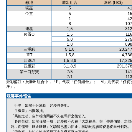
彩池
勝出組合
派彩 (HK$)
5
41
獨贏
5
15
位置
1
42
8
107
1,5
312
連贏
1,5
116
位置Q
5,8
275
1,8
898
5,1,8
20,247
三重彩
1,5,8
4,736
單T
1,5,8,9
17,225
四連環
5,1,8,9
291,378
四重彩
7/5
141
第一口孖寶
7/1
113
派彩備註：於勝出組合中，「F」代表「任何組合」；「M」則代表「任何
序」。
競賽事件報告
「行星」出閘十分笨拙，起步時失地。
「手機皇」出閘笨拙。
「萬能之功」自外檔出閘後不久在馬群之後切入。
「各路英雄」出閘僅屬一般，起步後不久在「大眾福星」與「帶運伯樂」之間
跑，而儘管「旺金旺銀」的騎師已盡力阻止，該駒於起步時仍急促向外斜跑。