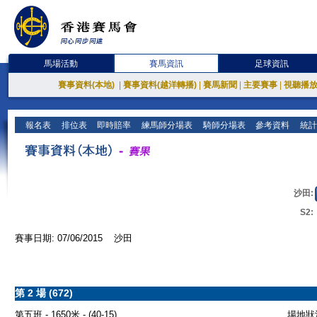
馬場活動
賽馬資訊
足球資訊
賽事資料(本地)
|
賽事資料(越洋轉播)
|
賽馬新聞
|
主要賽事
|
視聽播
報名表
排位表
即時賠率
練馬師分場表
騎師分場表
參考資料
統計
沙田:
S2:
賽事日期: 07/06/2015 沙田
第 2 場 (672)
第五班 - 1650米 - (40-15)
場地狀況