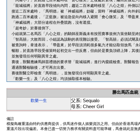
「閃耀小子」於跑過七百米處時在「會心微笑」之後處於窘境，繼而於接近六
「龍城福將」於直路早段傾向內閃，趨近二百米處時移至「八心之煌」外側以
接近二百米處時，「馬明德」被「神威福將」妨礙，當時「神威福將」向外斜
跑過二百米處後，「正藍旗」被迫急促向內移入避開「會心微笑」及「帶盈來
「神威福將」大部分途程在外疊競跑，沒有遮擋。
「超奇妙」於賽後倒下。
小組就第二名馬匹「八心之煌」的騎師巫斯義未有按照賽事規例力策坐騎至終
「智高囍」大敗而回，小組認為該駒的表現難以接受。「智高囍」必須試閘及
被查詢時，韋達表示，「帶盈來」於早段須消耗很多氣力才能佔取領放馬「永
暢順，於直路早段受催策時起初交出一些反應，但由於是賽負頂磅上陣，其後
並無發現任何明顯異常之處。
賽後，獸醫應練馬師苗禮德的要求替「龍城福將」進行內窺鏡檢查。獸醫報告
通過獸醫檢驗後，才可再次出賽。
賽後獸醫立即檢查「馬明德」，並無發現任何明顯異常之處。
「歡樂一生」及「八心之煌」均須抽取樣本檢驗。
勝出馬匹血統
父系: Sequalo
歡樂一生
母系: Cheer Girl
備註
模擬鳥瞰重溫由特約供應商提供，供馬迷作個人娛樂資訊之用。但由於香港馬場
重溫片段出現偏差。本會已盡一切努力務求有關資料盡可能準確，馬會就此並無責