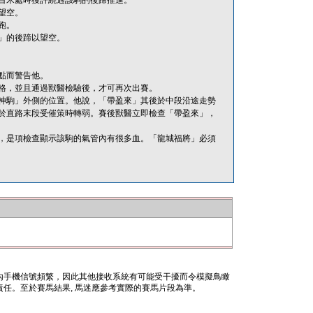
百米處時獲許繞過該駒的後蹄推進。
望空。
跑。
」的後蹄以望空。
點而警告他。
格，並且通過獸醫檢驗後，才可再次出賽。
神駒」外側的位置。他說，「帶盈來」其後於中段沿途走勢
於直路末段受催策時轉弱。賽後獸醫立即檢查「帶盈來」，
，是項檢查顯示該駒的氣管內有很多血。「龍城福將」必須
內手機信號頻繁，因此其他接收系統有可能受干擾而令模擬鳥瞰
任。至於賽馬結果, 馬迷應參考實際的賽馬片段為準。