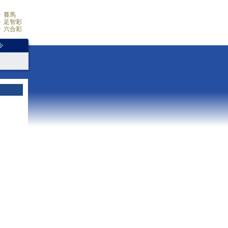
賽馬
足智彩
六合彩
少