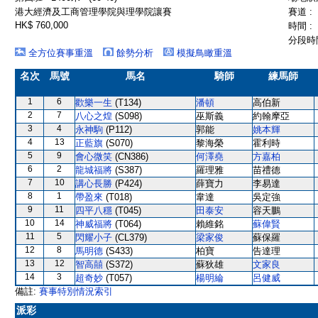
港大經濟及工商管理學院與理學院讓賽
賽道 :
HK$ 760,000
時間 :
分段時間
全方位賽事重溫
餘勢分析
模擬鳥瞰重溫
名次
馬號
馬名
騎師
練馬師
1
6
歡樂一生
(T134)
潘頓
高伯新
2
7
八心之煌
(S098)
巫斯義
約翰摩亞
3
4
永神駒
(P112)
郭能
姚本輝
4
13
正藍旗
(S070)
黎海榮
霍利時
5
9
會心微笑
(CN386)
何澤堯
方嘉柏
6
2
龍城福將
(S387)
羅理雅
苗禮德
7
10
講心長勝
(P424)
薛寶力
李易達
8
1
帶盈來
(T018)
韋達
吳定強
9
11
四平八穩
(T045)
田泰安
容天鵬
10
14
神威福將
(T064)
賴維銘
蘇偉賢
11
5
閃耀小子
(CL379)
梁家俊
蘇保羅
12
8
馬明德
(S433)
柏寶
告達理
13
12
智高囍
(S372)
蘇狄雄
文家良
14
3
超奇妙
(T057)
楊明綸
呂健威
備註:
賽事特別情況索引
派彩