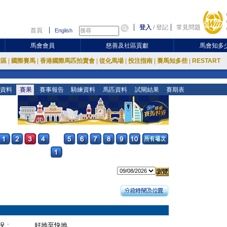
登入
/
登記
常見問題
首頁
English
馬會會員
慈善及社區貢獻
馬會知多
放區
|
國際賽馬
|
香港國際馬匹拍賣會
|
從化馬場
|
投注指南
|
賽馬知多些
|
RESTART
資料
賽果
賽事報告
騎練資料
馬匹資料
試閘結果
賽期表
 :
好地至快地