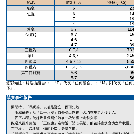
彩池
勝出組合
派彩 (HK$)
6
23
獨贏
6
14
位置
7
19
4
19
6,7
114
連贏
6,7
45
位置Q
4,6
41
4,7
89
6,7,4
782
三重彩
4,6,7
245
單T
4,6,7,13
569
四連環
6,7,4,13
6,880
四重彩
5/6
95
第二口孖寶
5/7
56
派彩備註：於勝出組合中，「F」代表「任何組合」；「M」則代表「任何
序」。
競賽事件報告
開閘時，「馬明德」以後足豎立，因而失地。
「龍城福將」及「四平八穩」自外檔出閘後不久均在馬群之後切入。
「四平八穩」於趨近首個彎位時在一段途程上走勢欠順。
跑過八百米處後，「正藍旗」在靠近「講心長勝」的後蹄處於窘境之際收慢。
在中段，「馬明德」傾向外閃，走勢欠順。