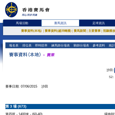
馬場活動
賽馬資訊
足球資訊
賽事資料(本地)
|
賽事資料(越洋轉播)
|
賽馬新聞
|
主要賽事
|
視聽播
報名表
排位表
即時賠率
練馬師分場表
騎師分場表
參考資料
統計
沙田:
S2:
賽事日期: 07/06/2015 沙田
第 3 場 (673)
第四班 - 1400米 - (60-40)
場地狀況