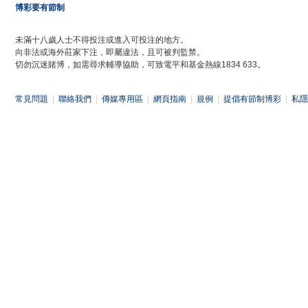
博彩要有節制
未滿十八歲人士不得投注或進入可投注的地方。
向非法或海外莊家下注，即屬違法，且可被判監禁。
切勿沉迷賭博，如需尋求輔導協助，可致電平和基金熱線1834 633。
常見問題
|
聯絡我們
|
傳媒專用區
|
網頁指南
|
規例
|
提倡有節制博彩
|
私隱