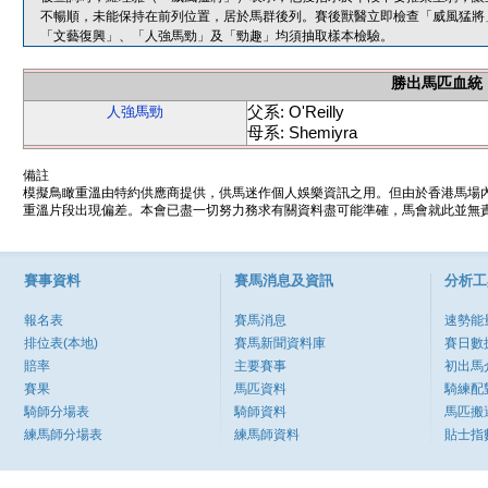
不暢順，未能保持在前列位置，居於馬群後列。賽後獸醫立即檢查「威風猛將
「文藝復興」、「人強馬勁」及「勁趣」均須抽取樣本檢驗。
勝出馬匹血統
父系: O'Reilly
人強馬勁
母系: Shemiyra
備註
模擬鳥瞰重溫由特約供應商提供，供馬迷作個人娛樂資訊之用。但由於香港馬場
重溫片段出現偏差。本會已盡一切努力務求有關資料盡可能準確，馬會就此並無責
賽事資料
賽馬消息及資訊
分析工
報名表
賽馬消息
速勢能
排位表(本地)
賽馬新聞資料庫
賽日數
賠率
主要賽事
初出馬
賽果
馬匹資料
騎練配
騎師分場表
騎師資料
馬匹搬
練馬師分場表
練馬師資料
貼士指