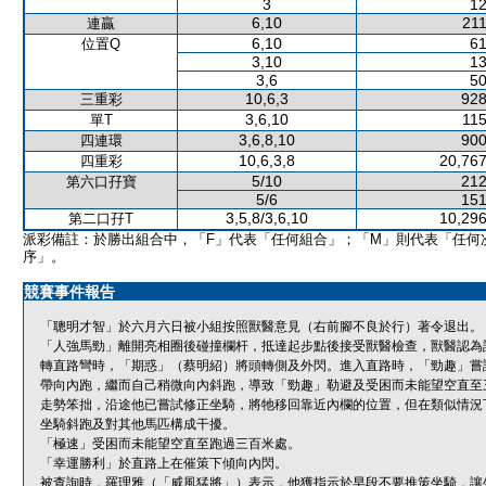
3
12
6,10
211
連贏
6,10
61
位置Q
3,10
13
3,6
50
10,6,3
928
三重彩
3,6,10
115
單T
3,6,8,10
900
四連環
10,6,3,8
20,767
四重彩
5/10
212
第六口孖寶
5/6
151
3,5,8/3,6,10
10,296
第二口孖T
派彩備註：於勝出組合中，「F」代表「任何組合」；「M」則代表「任何
序」。
競賽事件報告
「聰明才智」於六月六日被小組按照獸醫意見（右前腳不良於行）著令退出。
「人強馬勁」離開亮相圈後碰撞欄杆，抵達起步點後接受獸醫檢查，獸醫認為
轉直路彎時，「期惑」（蔡明紹）將頭轉側及外閃。進入直路時，「勁趣」嘗
帶向內跑，繼而自己稍微向內斜跑，導致「勁趣」勒避及受困而未能望空直至
走勢笨拙，沿途他已嘗試修正坐騎，將牠移回靠近內欄的位置，但在類似情況
坐騎斜跑及對其他馬匹構成干擾。
「極速」受困而未能望空直至跑過三百米處。
「幸運勝利」於直路上在催策下傾向內閃。
被查詢時，羅理雅（「威風猛將」）表示，他獲指示於早段不要推策坐騎，讓