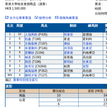
香港大學校友會挑戰盃（讓賽）
賽道 :
HK$ 1,500,000
時間 :
分段時間 
全方位賽事重溫
餘勢分析
模擬鳥瞰重溫
名次
馬號
馬名
騎師
練馬師
1
10
人強馬勁
(P435)
田泰安
苗禮德
2
6
勁趣
(T188)
韋達
霍利時
3
3
文藝復興
(T197)
潘頓
方嘉柏
4
8
幸運勝利
(P146)
何澤堯
告東尼
5
9
星爾頓
(S194)
梁家俊
約翰摩亞
6
5
極速
(S190)
巫斯義
高伯新
7
7
期惑
(T198)
蔡明紹
告東尼
8
1
格哥兒
(CN369)
柏寶
賀賢
9
2
威風猛將
(P262)
羅理雅
高伯新
WV
4
聰明才智
(T127)
郭能
約翰摩亞
備註:
賽事特別情況索引
派彩
彩池
勝出組合
派彩 (HK$)
10
34
獨贏
10
13
位置
6
27