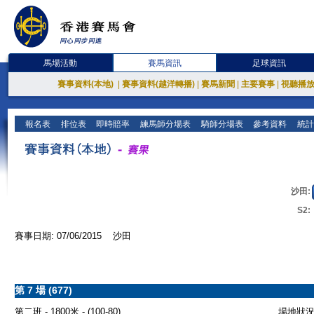
馬場活動
賽馬資訊
足球資訊
賽事資料(本地)
|
賽事資料(越洋轉播)
|
賽馬新聞
|
主要賽事
|
視聽播
報名表
排位表
即時賠率
練馬師分場表
騎師分場表
參考資料
統計
沙田:
S2:
賽事日期: 07/06/2015 沙田
第 7 場 (677)
第二班 - 1800米 - (100-80)
場地狀況 