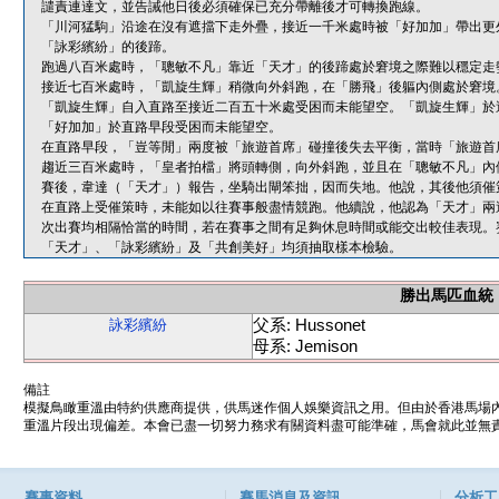
譴責連達文，並告誡他日後必須確保已充分帶離後才可轉換跑線。
「川河猛駒」沿途在沒有遮擋下走外疊，接近一千米處時被「好加加」帶出更
「詠彩繽紛」的後蹄。
跑過八百米處時，「聰敏不凡」靠近「天才」的後蹄處於窘境之際難以穩定走
接近七百米處時，「凱旋生輝」稍微向外斜跑，在「勝飛」後軀內側處於窘境
「凱旋生輝」自入直路至接近二百五十米處受困而未能望空。「凱旋生輝」於
「好加加」於直路早段受困而未能望空。
在直路早段，「豈等閒」兩度被「旅遊首席」碰撞後失去平衡，當時「旅遊首
趨近三百米處時，「皇者拍檔」將頭轉側，向外斜跑，並且在「聰敏不凡」內
賽後，韋達（「天才」）報告，坐騎出閘笨拙，因而失地。他說，其後他須催
在直路上受催策時，未能如以往賽事般盡情競跑。他續說，他認為「天才」兩
次出賽均相隔恰當的時間，若在賽事之間有足夠休息時間或能交出較佳表現。
「天才」、「詠彩繽紛」及「共創美好」均須抽取樣本檢驗。
勝出馬匹血統
父系: Hussonet
詠彩繽紛
母系: Jemison
備註
模擬鳥瞰重溫由特約供應商提供，供馬迷作個人娛樂資訊之用。但由於香港馬場
重溫片段出現偏差。本會已盡一切努力務求有關資料盡可能準確，馬會就此並無責
賽事資料
賽馬消息及資訊
分析工