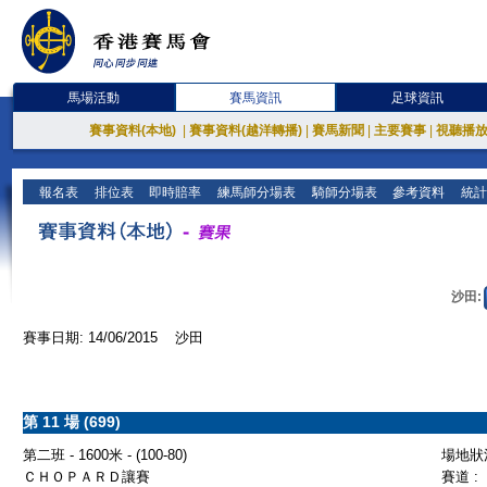
馬場活動
賽馬資訊
足球資訊
賽事資料(本地)
|
賽事資料(越洋轉播)
|
賽馬新聞
|
主要賽事
|
視聽播
報名表
排位表
即時賠率
練馬師分場表
騎師分場表
參考資料
統計
沙田:
賽事日期: 14/06/2015 沙田
第 11 場 (699)
第二班 - 1600米 - (100-80)
場地狀況
ＣＨＯＰＡＲＤ讓賽
賽道 :