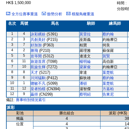
HK$ 1,500,000
時間 :
分段時間
全方位賽事重溫
餘勢分析
模擬鳥瞰重溫
名次
馬號
馬名
騎師
練馬師
1
4
詠彩繽紛
(S391)
莫雷拉
蔡約翰
2
3
共創美好
(P215)
巫斯義
約翰摩亞
3
7
好加加
(P363)
柏寶
何良
4
2
勝飛
(P210)
羅理雅
蘇保羅
5
5
豈等閒
(S312)
連達文
賀賢
6
11
旅遊首席
(T098)
楊明綸
高伯新
7
10
凱旋生輝
(T272)
梁家俊
約翰摩亞
8
8
天才
(S217)
韋達
葉楚航
9
6
川河猛駒
(P412)
蘇狄雄
蔡約翰
10
1
聰敏不凡
(S099)
潘頓
葉楚航
11
12
皇者拍檔
(CN394)
湯智傑
方嘉柏
12
9
贏得
(CN299)
蔡明紹
告東尼
備註:
賽事特別情況索引
派彩
彩池
勝出組合
派彩 (HK$)
4
38
獨贏
4
14
位置
3
61