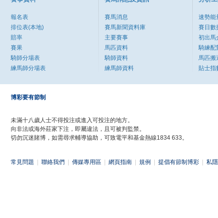
報名表
賽馬消息
速勢能
排位表(本地)
賽馬新聞資料庫
賽日數
賠率
主要賽事
初出馬
賽果
馬匹資料
騎練配
騎師分場表
騎師資料
馬匹搬
練馬師分場表
練馬師資料
貼士指
博彩要有節制
未滿十八歲人士不得投注或進入可投注的地方。
向非法或海外莊家下注，即屬違法，且可被判監禁。
切勿沉迷賭博，如需尋求輔導協助，可致電平和基金熱線1834 633。
常見問題
|
聯絡我們
|
傳媒專用區
|
網頁指南
|
規例
|
提倡有節制博彩
|
私隱