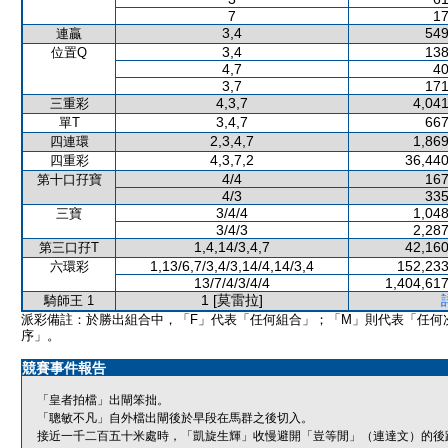
7
17
3,4
549
連贏
3,4
138
位置Q
4,7
40
3,7
171
4,3,7
4,041
三重彩
3,4,7
667
單T
2,3,4,7
1,869
四連環
4,3,7,2
36,440
四重彩
4/4
167
第十口孖寶
4/3
335
3/4/4
1,048
三寶
3/4/3
2,287
1,4,14/3,4,7
42,160
第三口孖T
1,13/6,7/3,4/3,14/4,14/3,4
152,233
六環彩
13/7/4/3/4/4
1,404,617
1 [莫雷拉]
騎師王 1
派彩備註：於勝出組合中，「F」代表「任何組合」；「M」則代表「任何
序」。
競賽事件報告
「皇者拍檔」出閘笨拙。
「聰敏不凡」自外檔出閘後於早段在馬群之後切入。
接近一千二百五十米處時，「凱旋生輝」收慢避開「豈等閒」（連達文）的後