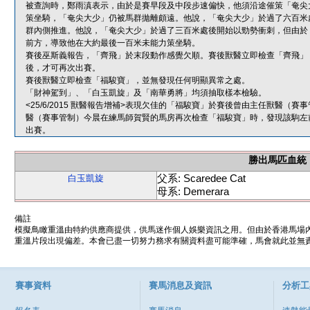
被查詢時，鄭雨滇表示，由於是賽早段及中段步速偏快，他須沿途催策「奄尖
策坐騎，「奄尖大少」仍被馬群拋離頗遠。他說，「奄尖大少」於過了六百米
群內側推進。他說，「奄尖大少」於過了三百米處後開始以勁勢衝刺，但由於
前方，導致他在大約最後一百米未能力策坐騎。
賽後巫斯義報告，「齊飛」於末段動作感覺欠順。賽後獸醫立即檢查「齊飛」
後，才可再次出賽。
賽後獸醫立即檢查「福駿寶」，並無發現任何明顯異常之處。
「財神駕到」、「白玉凱旋」及「南華勇將」均須抽取樣本檢驗。
<25/6/2015 獸醫報告增補>表現欠佳的「福駿寶」於賽後曾由主任獸醫
醫（賽事管制）今晨在練馬師賀賢的馬房再次檢查「福駿寶」時，發現該駒左
出賽。
勝出馬匹血統
父系: Scaredee Cat
白玉凱旋
母系: Demerara
備註
模擬鳥瞰重溫由特約供應商提供，供馬迷作個人娛樂資訊之用。但由於香港馬場
重溫片段出現偏差。本會已盡一切努力務求有關資料盡可能準確，馬會就此並無責
賽事資料
賽馬消息及資訊
分析工