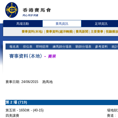
馬場活動
賽馬資訊
足球資訊
賽事資料(本地)
|
賽事資料(越洋轉播)
|
賽馬新聞
|
主要賽事
|
視聽播
報名表
排位表
即時賠率
練馬師分場表
騎師分場表
參考資料
統計
賽事日期: 24/06/2015 跑馬地
第 2 場 (719)
第五班 - 1650米 - (40-15)
場地狀況
四美讓賽
賽道 :