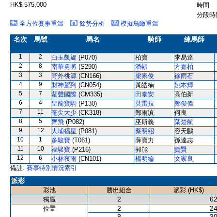
HK$ 575,000
時間 :
分段時間
全方位賽事重溫
餘勢分析
模擬鳥瞰重溫
名次
馬號
馬名
騎師
練馬師
1
2
白玉凱旋
(P070)
柏寶
李易達
2
8
南華勇將
(S290)
潘頓
方嘉柏
3
3
野外桃源
(CN166)
梁家俊
徐雨石
4
9
財神駕到
(CN054)
黃皓楠
姚本輝
5
7
蜚聲國際
(CM335)
田泰安
高伯新
6
4
皇龍寶駒
(P130)
莫雷拉
鄭俊偉
7
11
奄尖大少
(CK318)
鄭雨滇
何良
8
5
齊飛
(P082)
巫斯義
葉楚航
9
12
大埔福星
(P081)
蔡明紹
容天鵬
10
1
多駿寶
(T061)
薛寶力
孫達志
11
10
福駿寶
(P216)
郭能
賀賢
12
6
小林夜雨
(CN101)
楊明綸
文家良
備註:
賽事特別情況索引
派彩
彩池
勝出組合
派彩 (HK$)
2
62
獨贏
2
24
位置
8
30