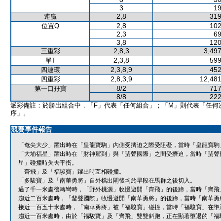
3
19
2,8
319
連贏
2,8
102
位置Q
2,3
69
3,8
120
2,8,3
3,497
三重彩
2,3,8
599
單T
2,3,8,9
452
四連環
2,8,3,9
12,481
四重彩
8/2
717
第一口孖寶
8/8
222
派彩備註：於勝出組合中，「F」代表「任何組合」；「M」則代表「任何
序」。
競賽事件報告
「奄尖大少」躍出時在「皇龍寶駒」內側受擠迫之際受阻礙，當時「皇龍寶駒
「大埔福星」躍出時在「財神駕到」與「蜚聲國際」之間受擠迫，當時「蜚聲
星」碰撞時失去平衡。
「齊飛」及「福駿寶」躍出時互相碰撞。
「多駿寶」及「南華勇將」自外檔出閘後均於早段在馬群之後切入。
過了千一米處後轉彎時，「野外桃源」收慢避開「齊飛」的後蹄，當時「齊飛
趨近二百米處時，「蜚聲國際」收慢避開「南華勇將」的後蹄，當時「南華勇
接近一百五十米處時，「南華勇將」被「福駿寶」碰撞，當時「福駿寶」在墮
趨近一百米處時，由於「福駿寶」及「齊飛」雙雙斜跑，正在顯著墮退的「福