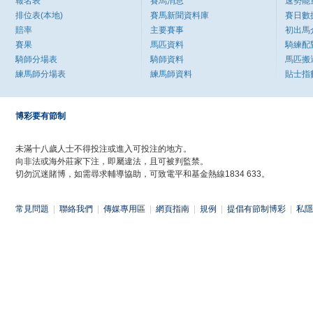
報名表
賽馬消息
速勢能
排位表(本地)
賽馬新聞資料庫
賽日數
賠率
主要賽事
初出馬
賽果
馬匹資料
騎練配
騎師分場表
騎師資料
馬匹搬
練馬師分場表
練馬師資料
貼士指
博彩要有節制
未滿十八歲人士不得投注或進入可投注的地方。
向非法或海外莊家下注，即屬違法，且可被判監禁。
切勿沉迷賭博，如需尋求輔導協助，可致電平和基金熱線1834 633。
常見問題
|
聯絡我們
|
傳媒專用區
|
網頁指南
|
規例
|
提倡有節制博彩
|
私隱