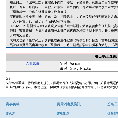
在直路上，「城中話題」在催策下內閃，導致「帝國勇將」於趨近二百米處時
接近一百五十米處時，「軍歌」在催策下向外斜跑，導致騎師韋達改用左手握
「星際武士」沿途在外疊競跑，沒有遮擋。
賽後獸醫立即檢查「城中話題」及「星際武士」，並無發現任何明顯異常之處
「人和家富」及「皇子」均須抽取樣本檢驗。
<25/6/2015 獸醫報告增補>表現欠佳的「城中話題」於賽後曾由主任獸
獸醫（賽事管制）今晨在練馬師姚本輝的馬房再次檢查「城中話題」時，發現
才可再次出賽。
表現欠佳的「星際武士」於賽後曾由主任獸醫（賽事管制）檢查，當時他說並
馬師蘇偉賢的馬房再次檢查「星際武士」時，發現該駒左前腿不良於行。「星
勝出馬匹血統
父系: Valixir
人和家富
母系: Suzy Rocks
備註
模擬鳥瞰重溫由特約供應商提供，供馬迷作個人娛樂資訊之用。但由於香港馬場
重溫片段出現偏差。本會已盡一切努力務求有關資料盡可能準確，馬會就此並無責
賽事資料
賽馬消息及資訊
分析工
報名表
賽馬消息
速勢能