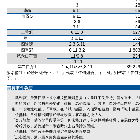
3
28
6,11
65
連贏
6,11
31
位置Q
3,6
59
3,11
84
6,11,3
627
三重彩
3,6,11
162
單T
2,3,6,11
144
四連環
6,11,3,2
1,803
四重彩
11/6,8
254
第六口孖寶
11/11
81
1,4,11/3>6,8,11
69,229
第二口孖T
派彩備註：於勝出組合中，「F」代表「任何組合」；「M」則代表「任何
序」。
競賽事件報告
「執到寶」於賽日早上被小組按照獸醫意見（左前腿不良於行）著令退出。「
「哈哈其妙」起步時向外斜跑，碰撞「忠心義氣」。其後，自外檔出閘的「忠
跑了一段短途程後，「軍歌」在「城中話題」內側緊迫競跑，當時「城中話題
「快無極」自外檔出閘後於早段收慢，在馬群之後切入。
「金珀龍華」儘管於早段受催策，但未能加速，首次轉彎時收慢，在馬群之後
「哈哈其妙」於跑過千一米處時失去右前蹄的蹄鐵。
「快無極」於中段十分難以穩定走勢及數度昂首。
「忠心義氣」於八百米處失去左前蹄的蹄鐵。