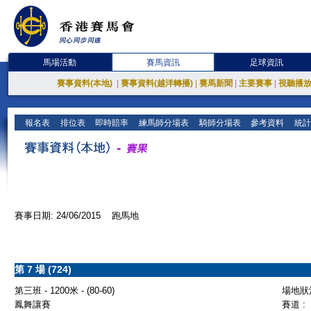
馬場活動
賽馬資訊
足球資訊
賽事資料(本地)
|
賽事資料(越洋轉播)
|
賽馬新聞
|
主要賽事
|
視聽播
報名表
排位表
即時賠率
練馬師分場表
騎師分場表
參考資料
統計
賽事日期: 24/06/2015 跑馬地
第 7 場 (724)
第三班 - 1200米 - (80-60)
場地狀況
鳳舞讓賽
賽道 :