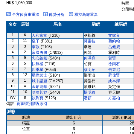
HK$ 1,060,000
時間 :
分段時間
全方位賽事重溫
餘勢分析
模擬鳥瞰重溫
名次
馬號
馬名
騎師
練馬師
1
6
人和家富
(T210)
巫斯義
文家良
2
11
皇子
(P381)
莫雷拉
蔡約翰
3
3
軍歌
(T103)
韋達
呂健威
4
2
帝國勇將
(CN012)
郭能
霍利時
5
9
忠心義氣
(S404)
何澤堯
賀賢
6
5
快無極
(T116)
柏寶
徐雨石
7
7
四季星
(P058)
蔡明紹
告東尼
8
12
星際武士
(S104)
鄭雨滇
蘇偉賢
9
1
城中話題
(CM287)
黃皓楠
姚本輝
10
4
金珀龍華
(S224)
賴維銘
吳定強
11
10
哈哈其妙
(S440)
楊明綸
容天鵬
WV
8
執到寶
(S126)
潘頓
方嘉柏
備註:
賽事特別情況索引
派彩
彩池
勝出組合
派彩 (HK$)
6
28
獨贏
6
14
位置
11
18