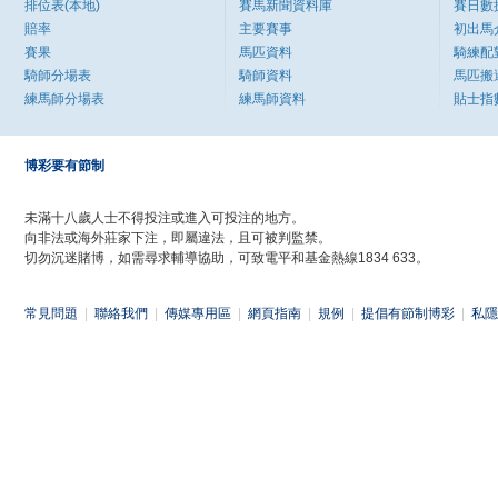
排位表(本地)
賽馬新聞資料庫
賽日數
賠率
主要賽事
初出馬
賽果
馬匹資料
騎練配
騎師分場表
騎師資料
馬匹搬
練馬師分場表
練馬師資料
貼士指
博彩要有節制
未滿十八歲人士不得投注或進入可投注的地方。
向非法或海外莊家下注，即屬違法，且可被判監禁。
切勿沉迷賭博，如需尋求輔導協助，可致電平和基金熱線1834 633。
常見問題
|
聯絡我們
|
傳媒專用區
|
網頁指南
|
規例
|
提倡有節制博彩
|
私隱