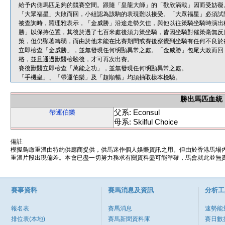
給予內側馬匹足夠的競賽空間。跟隨「皇龍大師」的「歡欣滿載」因而受妨礙
「大眾福星」大敗而回，小組認為該駒的表現難以接受。「大眾福星」必須試
被查詢時，羅理雅表示，「金威勝」沿途走勢欠佳，與他以往策騎坐騎時演出
勝」以保持位置，其後於過了七百米處後須力策坐騎，皆因坐騎對催策毫無反
策，但仍顯著轉弱，而由於他未能在比賽期間或賽後察覺到坐騎有任何不良於
立即檢查「金威勝」，並無發現任何明顯異常之處。「金威勝」包尾大敗而回
格，並且通過獸醫檢驗後，才可再次出賽。
賽後獸醫立即檢查「萬能之功」，並無發現任何明顯異常之處。
「手機皇」、「帶運伯樂」及「超順暢」均須抽取樣本檢驗。
勝出馬匹血統
父系: Econsul
帶運伯樂
母系: Skilful Choice
備註
模擬鳥瞰重溫由特約供應商提供，供馬迷作個人娛樂資訊之用。但由於香港馬場
重溫片段出現偏差。本會已盡一切努力務求有關資料盡可能準確，馬會就此並無責
賽事資料
賽馬消息及資訊
分析工
報名表
賽馬消息
速勢能
排位表(本地)
賽馬新聞資料庫
賽日數