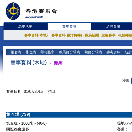
馬場活動
賽馬資訊
足球資訊
賽事資料(本地)
|
賽事資料(越洋轉播)
|
賽馬新聞
|
主要賽事
|
視聽播
報名表
排位表
即時賠率
練馬師分場表
騎師分場表
參考資料
統計
沙田:
賽事日期: 01/07/2015 沙田
第 4 場 (739)
第五班 - 1800米 - (40-0)
場地狀況 
國際都會讓賽
賽道 :