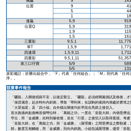
9
143
獨贏
9
41
位置
5
44
1
18
5,9
919
連贏
5,9
319
位置Q
1,9
115
1,5
161
9,5,1
11,775
三重彩
1,5,9
1,771
單T
1,5,9,11
1,71
四連環
9,5,1,11
51,357
四重彩
5/9
589
第三口孖寶
5/5
131
派彩備註：於勝出組合中，「F」代表「任何組合」；「M」則代表「任何
序」。
競賽事件報告
「驪龍」入閘後煩躁不安，以後足豎立。「驪龍」必須經閘廂測試及格後，才
「保證滿意」起步時向內斜跑，導致「帶利來」在該駒的後蹄內側處於窘境之
「大眾福星」及「四小福」自外檔出閘後均於早段在馬群之後切入。
首次跑過終點後轉首個彎位時，「萬能之功」一度在「皇龍大師」內側受擠迫
窄位，而「金威勝」此時則被收慢，並在「行星」之後切入以取得遮擋。考慮
「皇龍大師」在「萬能之功」與「金威勝」（羅理雅）之間受擠迫之際勒避，
師」數度互相觸碰，而「金威勝」則向內斜跑。小組告誡羅理雅，儘管「皇龍