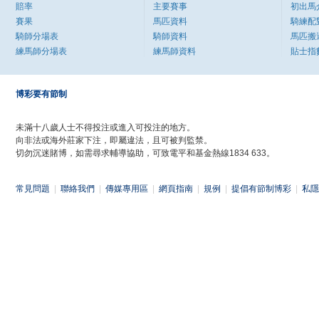
賠率
主要賽事
初出馬
賽果
馬匹資料
騎練配
騎師分場表
騎師資料
馬匹搬
練馬師分場表
練馬師資料
貼士指
博彩要有節制
未滿十八歲人士不得投注或進入可投注的地方。
向非法或海外莊家下注，即屬違法，且可被判監禁。
切勿沉迷賭博，如需尋求輔導協助，可致電平和基金熱線1834 633。
常見問題
|
聯絡我們
|
傳媒專用區
|
網頁指南
|
規例
|
提倡有節制博彩
|
私隱