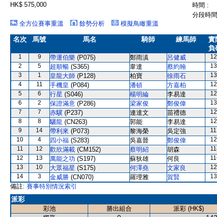
HK$ 575,000
時間 :
分段時間 
全方位賽事重溫
餘勢分析
模擬鳥瞰重溫
名次
馬號
馬名
騎師
練馬師
實
負
1
9
12
帶運伯樂
(P075)
鄭雨滇
呂健威
2
5
13
超順暢
(S365)
韋達
蔡約翰
3
1
13
皇龍大師
(P128)
柏寶
徐雨石
4
11
12
手機皇
(P084)
潘頓
方嘉柏
5
6
12
行星
(S046)
楊明綸
李易達
6
2
13
保證滿意
(P286)
梁家俊
鄭俊偉
7
7
12
赤驥
(P237)
連達文
苗禮德
8
8
12
驪龍
(CN263)
郭能
李易達
9
14
11
帶利來
(P073)
黎海榮
吳定強
10
4
12
四小福
(S283)
吳嘉晉
鄭俊偉
11
12
11
歡欣滿載
(CM152)
蔡明紹
胡森
12
13
11
萬能之功
(S197)
蘇狄雄
何良
13
10
12
大眾福星
(S175)
何澤堯
文家良
14
3
13
金威勝
(CN070)
羅理雅
賀賢
備註:
賽事特別情況索引
派彩
彩池
勝出組合
派彩 (HK$)