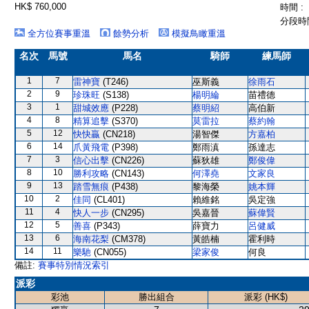
HK$ 760,000
時間 :
分段時間
全方位賽事重溫
餘勢分析
模擬鳥瞰重溫
名次
馬號
馬名
騎師
練馬師
1
7
雷神寶
(T246)
巫斯義
徐雨石
2
9
珍珠旺
(S138)
楊明綸
苗禮德
3
1
甜城效應
(P228)
蔡明紹
高伯新
4
8
精算追擊
(S370)
莫雷拉
蔡約翰
5
12
快快贏
(CN218)
湯智傑
方嘉柏
6
14
爪黃飛電
(P398)
鄭雨滇
孫達志
7
3
信心出擊
(CN226)
蘇狄雄
鄭俊偉
8
10
勝利攻略
(CN143)
何澤堯
文家良
9
13
踏雪無痕
(P438)
黎海榮
姚本輝
10
2
佳同
(CL401)
賴維銘
吳定強
11
4
快人一步
(CN295)
吳嘉晉
蘇偉賢
12
5
善喜
(P343)
薛寶力
呂健威
13
6
海南花梨
(CM378)
黃皓楠
霍利時
14
11
樂馳
(CN055)
梁家俊
何良
備註:
賽事特別情況索引
派彩
彩池
勝出組合
派彩 (HK$)