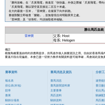
「勝利攻略」在「爪黃飛電」推進至「快快贏」外側之際被「爪黃飛電」帶向
「爪黃飛電」難以望空直至接近二百五十米處。
在大約最後一百米，「雷神寶」在催策下向外斜跑。
賽後獸醫立即檢查「樂馳」，並無發現任何明顯異常之處。
「雷神寶」及「珍珠旺」均須抽取樣本檢驗。
勝出馬匹血統
父系: Host
雷神寶
母系: Helogen
備註
模擬鳥瞰重溫由特約供應商提供，供馬迷作個人娛樂資訊之用。但由於香港馬場
重溫片段出現偏差。本會已盡一切努力務求有關資料盡可能準確，馬會就此並無責
賽事資料
賽馬消息及資訊
分析工
報名表
賽馬消息
速勢能
排位表(本地)
賽馬新聞資料庫
賽日數
賠率
主要賽事
初出馬
賽果
馬匹資料
騎練配
騎師分場表
騎師資料
馬匹搬