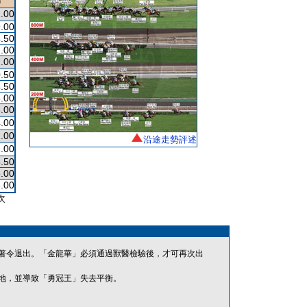
)
.00
.00
.50
.00
.00
.50
.50
.00
.00
.00
.00
沿途走勢評述
.00
.50
.00
.00
次
著令退出。「金龍華」必須通過獸醫檢驗後，才可再次出
地，並導致「勇冠王」失去平衡。