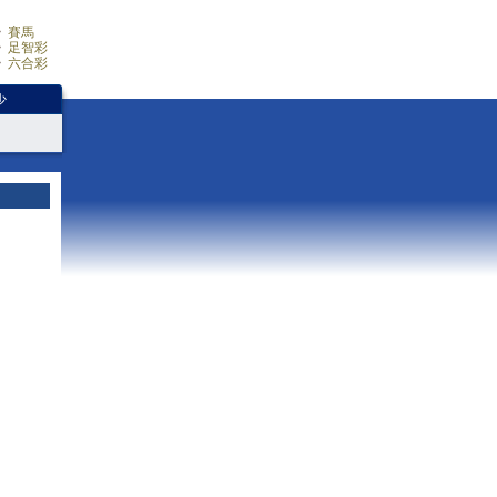
賽馬
足智彩
六合彩
少