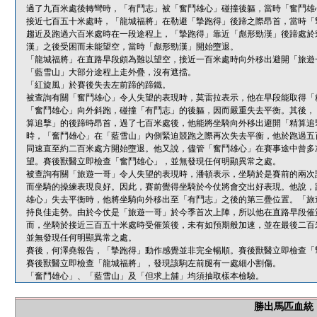
過了九百米處後轉彎時，「有鬥志」被「奮鬥雄心」碰撞後軀，當時「奮鬥雄
接近七百五十米處時，「龍城福將」在勒避「摯跑得」後蹄之際昂首，當時「
趨近及跑過六百米處時在一段途程上，「摯跑得」靠近「彪形勁漢」後蹄處於
漢」之後受困而未能望空，當時「彪形勁漢」開始墮退。
「龍城福將」在直路早段頗為難以望空，接近一百米處時向外移出避開「旅遊
「藍雪山」大部分途程上走外疊，沒有遮擋。
「紅旋風」於賽後失去左前蹄的蹄鐵。
被查詢有關「奮鬥雄心」令人失望的表現時，莫雷拉表示，他在早段能取得「
「奮鬥雄心」向外斜跑，碰撞「有鬥志」的後軀，因而嚴重失去平衡。其後，
算追擊」的後蹄時昂首，過了七百米處後，他能將坐騎向外移出避開「精算追
時，「奮鬥雄心」在「藍雪山」內側緊迫競跑之際再次失去平衡，他於跑過五
同速直至約二百米處方開始墮退。他又說，儘管「奮鬥雄心」在賽事途中曾多
望。賽後獸醫立即檢查「奮鬥雄心」，並無發現任何明顯異常之處。
被查詢有關「旅遊一哥」令人失望的表現時，潘頓表示，坐騎於是賽前的兩次
而坐騎的操練表現良好。因此，賽前覺得坐騎於今仗將會交出好表現。他說，
雄心」失去平衡時，他將坐騎向外移出至「有鬥志」之後的第三疊位置。「旅
持良佳走勢。由於今仗是「旅遊一哥」於今季首次上陣，所以他在直路早段催
而，坐騎於接近三百五十米處時受催策後，未有如預期般加速，並在最後二百
並無發現任何明顯異常之處。
賽後，何澤堯報告，「摯跑得」動作感覺並非完全暢順。賽後獸醫立即檢查「
賽後獸醫立即檢查「龍城福將」，發現該駒左前腿有一處細小割傷。
「奮鬥雄心」、「藍雪山」及「但求上舖」均須抽取樣本檢驗。
勝出馬匹血統