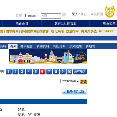
登入
/
登記
常見問題
首頁
English
馬會會員
慈善及社區貢獻
馬會知多
放區
|
國際賽馬
|
香港國際馬匹拍賣會
|
從化馬場
|
投注指南
|
賽馬知多些
|
RESTART
資料
賽果
賽事報告
騎練資料
馬匹資料
試閘結果
賽期表
沙田:
 :
好地
草地 - "A" 賽道