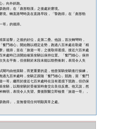
心」向外斜跑。
摯跑得」在「彪形勁漢」之後處於窘境。
窘境。轉直路彎時及在直路早段，「摯跑得」在「彪形勁
一哥」的後蹄。
精算追擊」之後的好位，走第二疊。他說，首次轉彎時，
「奮鬥雄心」開始難以穩定走勢，跑過八百米處在勒避「精
擊」後蹄，並在「旅遊一哥」之後取得遮擋。接近六百米處
百米處時已須開始催策坐騎以保持位置。「奮鬥雄心」保持
次失去平衡，但坐騎於末段未能以勁勢衝刺，表現令人失
試閘均由他策騎，而更重要的是，他曾策騎坐騎進行操練，
跑過九百米處時，坐騎正跟隨「奮鬥雄心」競跑，當「奮鬥
遊一哥」繼而於接近七百米處時在沒有遮擋下競跑，但仍保
策坐騎，以期坐騎於受催策時會交出良佳反應。他又說，然
米轉弱，表現令人失望。賽後獸醫立即檢查「旅遊一哥」，
摯跑得」，並無發現任何明顯異常之處。