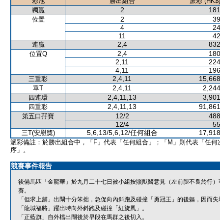
彩池
勝出組合
派彩 (HK$
2
181
獨贏
2
39
位置
4
24
11
42
2,4
832
連贏
2,4
180
位置Q
2,11
224
4,11
196
2,4,11
15,668
三重彩
2,4,11
2,244
單T
2,4,11,13
3,901
四連環
2,4,11,13
91,861
四重彩
12/2
488
第五口孖寶
12/4
55
5,6,13/5,6,12/任何組合
17,918
三T(安慰獎)
派彩備註：於勝出組合中，「F」代表「任何組合」；「M」則代表「任何
序」。
競賽事件報告
後備馬匹「金龍華」於九月二十七日被小組按照獸醫意見（左前腿不良於行）
賽。
「但求上舖」出閘十分笨拙，急促向內斜跑及碰撞「勇冠王」的後軀，因而失
「龍城福將」躍出時向外斜跑及碰撞「紅旋風」。
「正藍旗」自外檔出閘後於早段在馬群之後切入。