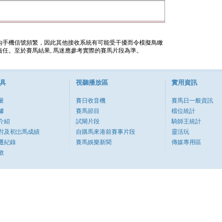
內手機信號頻繁，因此其他接收系統有可能受干擾而令模擬鳥瞰
任。至於賽馬結果, 馬迷應參考實際的賽馬片段為準。
具
視聽播放區
實用資訊
量
賽日收音機
賽馬日一般資訊
據
賽馬節目
檔位統計
介紹
試閘片段
騎師王統計
對及初岀馬成績
自購馬來港前賽事片段
靈活玩
遷紀錄
賽馬娛樂新聞
傳媒專用區
數