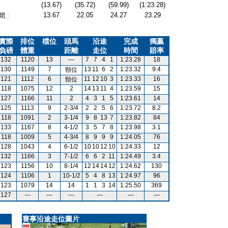
(13.67)
(35.72)
(59.99)
(1:23.28)
13.67
22.05
24.27
23.29
 :
實際
排位
檔位
頭馬
沿途
完成
獨贏
負磅
體重
距離
走位
時間
賠率
132
1120
13
---
7
7
4
1
1:23.28
18
130
1149
7
13
11
6
2
1:23.32
9.4
頸位
121
1112
6
11
12
10
3
1:23.33
16
頸位
118
1075
12
2
14
13
11
4
1:23.59
15
127
1166
11
2
4
3
1
5
1:23.61
14
125
1113
9
2-3/4
2
2
5
6
1:23.72
8.2
118
1091
2
3-1/4
9
8
13
7
1:23.82
84
133
1167
8
4-1/2
3
5
7
8
1:23.98
3.1
118
1009
5
4-3/4
8
9
9
9
1:24.05
76
128
1043
4
6-1/2
10
10
12
10
1:24.33
12
132
1166
3
7-1/2
6
6
2
11
1:24.49
3.4
123
1156
10
8-1/4
12
14
14
12
1:24.62
130
124
1106
1
10-1/2
5
4
8
13
1:24.97
96
123
1079
14
14
1
1
3
14
1:25.50
369
127
---
---
---
---
---
---
賽事沿途走位圖片