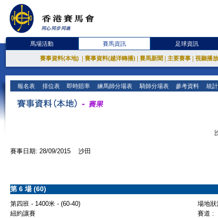
馬場活動
賽馬資訊
足球資訊
賽事資料(本地)
|
賽事資料(越洋轉播)
|
賽馬新聞
|
主要賽事
|
視聽播
報名表
排位表
即時賠率
練馬師分場表
騎師分場表
參考資料
統計
賽事日期: 28/09/2015 沙田
第 6 場 (60)
第四班 - 1400米 - (60-40)
場地狀況
紐約讓賽
賽道 :