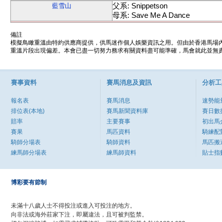
父系: Snippetson
藍雪山
母系: Save Me A Dance
備註
模擬鳥瞰重溫由特約供應商提供，供馬迷作個人娛樂資訊之用。但由於香港馬場
重溫片段出現偏差。本會已盡一切努力務求有關資料盡可能準確，馬會就此並無責
賽事資料
賽馬消息及資訊
分析工
報名表
賽馬消息
速勢能
排位表(本地)
賽馬新聞資料庫
賽日數
賠率
主要賽事
初出馬
賽果
馬匹資料
騎練配
騎師分場表
騎師資料
馬匹搬
練馬師分場表
練馬師資料
貼士指
博彩要有節制
未滿十八歲人士不得投注或進入可投注的地方。
向非法或海外莊家下注，即屬違法，且可被判監禁。