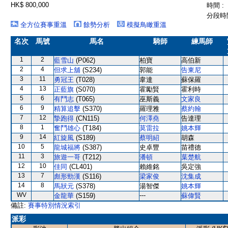
HK$ 800,000
時間 :
分段時間
全方位賽事重溫
餘勢分析
模擬鳥瞰重溫
名次
馬號
馬名
騎師
練馬師
1
2
藍雪山
(P062)
柏寶
高伯新
2
4
但求上舖
(S234)
郭能
告東尼
3
11
勇冠王
(T028)
韋達
蘇保羅
4
13
正藍旗
(S070)
霍勵賢
霍利時
5
6
有鬥志
(T065)
巫斯義
文家良
6
9
精算追擊
(S370)
羅理雅
蔡約翰
7
12
摯跑得
(CN115)
何澤堯
告達理
8
1
奮鬥雄心
(T184)
莫雷拉
姚本輝
9
14
紅旋風
(S189)
蔡明紹
胡森
10
5
龍城福將
(S387)
史卓豐
苗禮德
11
3
旅遊一哥
(T212)
潘頓
葉楚航
12
10
佳同
(CL401)
賴維銘
吳定強
13
7
彪形勁漢
(S116)
梁家俊
沈集成
14
8
馬狀元
(S378)
湯智傑
姚本輝
WV
---
金龍華
(S159)
蘇偉賢
備註:
賽事特別情況索引
派彩