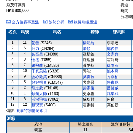
秀茂坪讓賽
賽道 :
HK$ 800,000
時間 :
分段時間
全方位賽事重溫
餘勢分析
模擬鳥瞰重溫
名次
馬號
馬名
騎師
練馬師
1
11
駕善
(S245)
楊明綸
李易達
2
6
升力
(CN294)
潘頓
鄭俊偉
3
4
智高星
(CN389)
巫斯義
文家良
4
3
怡德
(T055)
羅理雅
霍利時
5
7
銀飛龍
(CM326)
黃皓楠
徐雨石
6
10
千真萬確
(S328)
郭能
姚本輝
7
9
會心微笑
(CN386)
莫雷拉
方嘉柏
8
5
好好機會
(CM347)
吳嘉晉
告東尼
9
2
龍之欣
(CN148)
梁家俊
呂健威
10
1
領航大師
(T160)
史卓豐
沈集成
11
8
活潑飛揚
(V061)
蘇狄雄
何良
12
12
超現實
(S400)
霍勵賢
高伯新
備註:
賽事特別情況索引
派彩
彩池
勝出組合
派彩 (HK$)
11
34
獨贏