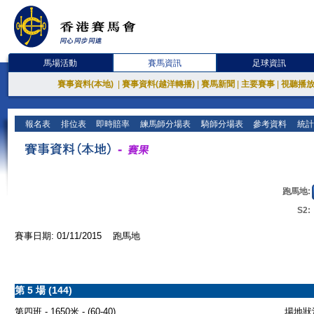
馬場活動
賽馬資訊
足球資訊
賽事資料(本地)
|
賽事資料(越洋轉播)
|
賽馬新聞
|
主要賽事
|
視聽播
報名表
排位表
即時賠率
練馬師分場表
騎師分場表
參考資料
統計
跑馬地:
S2:
賽事日期: 01/11/2015 跑馬地
第 5 場 (144)
第四班 - 1650米 - (60-40)
場地狀況