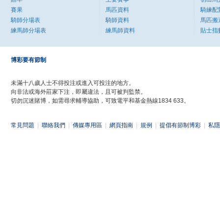
賽果
馬匹資料
騎練配
騎師分場表
騎師資料
馬匹搬
練馬師分場表
練馬師資料
貼士指
博彩要有節制
未滿十八歲人士不得投注或進入可投注的地方。
向非法或海外莊家下注，即屬違法，且可被判監禁。
切勿沉迷賭博，如需尋求輔導協助，可致電平和基金熱線1834 633。
常見問題
|
聯絡我們
|
傳媒專用區
|
網頁指南
|
規例
|
提倡有節制博彩
|
私隱