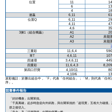
11
14
位置
6
13
4
18
6,11
61
連贏
6,11
29
位置Q
4,11
47
4,6
35
A1
20
3揀1（組合獨贏）
A2
未能
A3
未能
11,6,4
590
三重彩
4,6,11
107
單T
3,4,6,11
445
四連環
11,6,4,3
8,209
四重彩
4,10/11
80
第四口孖寶
4,10/6
13
派彩備註：於勝出組合中，「F」代表「任何組合」；「M」則代表「任何
序」。
競賽事件報告
「好好機會」出閘笨拙。
「千真萬確」起步時急促向外斜跑，與出閘笨拙的「超現實」互相大力碰撞。
群之後切入。