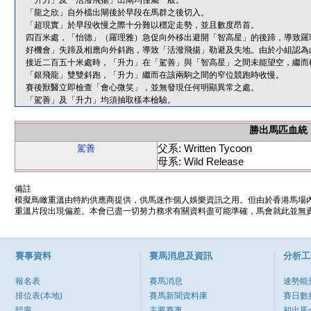
「升力」及「活潑飛揚」出閘均僅屬一般。
「龍之欣」自外檔出閘後於早段在馬群之後切入。
「超現實」於早段收慢之際十分難以穩定走勢，並且數度昂首。
四百米處，「怡德」（羅理雅）急促向外移出避開「智高星」的後蹄，導致羅
好機會」失蹄及相應向外斜跑，導致「活潑飛揚」勒避及失地。由於小組認為
接近二百五十米處時，「升力」在「駕善」與「智高星」之間未能望空，繼而
「銀飛龍」雙雙斜跑，「升力」繼而在該兩駒之間的窄位競跑時收慢。
賽後獸醫立即檢查「會心微笑」，並無發現任何明顯異常之處。
「駕善」及「升力」均須抽取樣本檢驗。
勝出馬匹血統
父系: Written Tycoon
駕善
母系: Wild Release
備註
模擬鳥瞰重溫由特約供應商提供，供馬迷作個人娛樂資訊之用。但由於香港馬場
重溫片段出現偏差。本會已盡一切努力務求有關資料盡可能準確，馬會就此並無責
賽事資料
賽馬消息及資訊
分析工
報名表
賽馬消息
速勢能
排位表(本地)
賽馬新聞資料庫
賽日數
賠率
主要賽事
初出馬