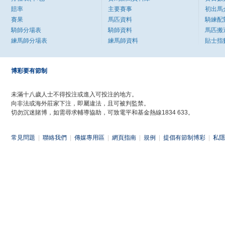
賠率
主要賽事
初出馬
賽果
馬匹資料
騎練配
騎師分場表
騎師資料
馬匹搬
練馬師分場表
練馬師資料
貼士指
博彩要有節制
未滿十八歲人士不得投注或進入可投注的地方。
向非法或海外莊家下注，即屬違法，且可被判監禁。
切勿沉迷賭博，如需尋求輔導協助，可致電平和基金熱線1834 633。
常見問題
|
聯絡我們
|
傳媒專用區
|
網頁指南
|
規例
|
提倡有節制博彩
|
私隱