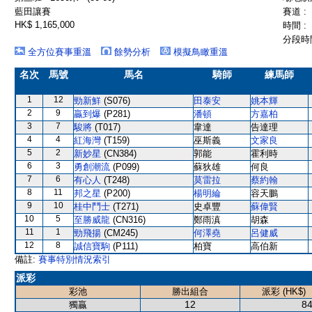
藍田讓賽
賽道 :
HK$ 1,165,000
時間 :
分段時間
全方位賽事重溫
餘勢分析
模擬鳥瞰重溫
名次
馬號
馬名
騎師
練馬師
1
12
勁新鮮
(S076)
田泰安
姚本輝
2
9
贏到爆
(P281)
潘頓
方嘉柏
3
7
駿將
(T017)
韋達
告達理
4
4
紅海灣
(T159)
巫斯義
文家良
5
2
新妙星
(CN384)
郭能
霍利時
6
3
勇創潮流
(P099)
蘇狄雄
何良
7
6
有心人
(T248)
莫雷拉
蔡約翰
8
11
邦之星
(P200)
楊明綸
容天鵬
9
10
桂中鬥士
(T271)
史卓豐
蘇偉賢
10
5
至勝威龍
(CN316)
鄭雨滇
胡森
11
1
勁飛揚
(CM245)
何澤堯
呂健威
12
8
誠信寶駒
(P111)
柏寶
高伯新
備註:
賽事特別情況索引
派彩
彩池
勝出組合
派彩 (HK$)
12
84
獨贏