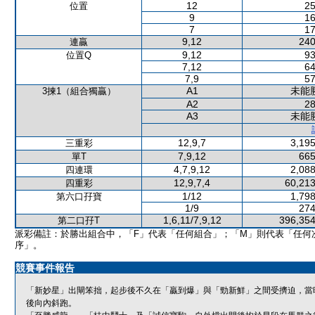
12
25
位置
9
16
7
17
9,12
240
連贏
9,12
93
位置Q
7,12
64
7,9
57
A1
未能
3揀1（組合獨贏）
A2
28
A3
未能
12,9,7
3,195
三重彩
7,9,12
665
單T
4,7,9,12
2,088
四連環
12,9,7,4
60,213
四重彩
1/12
1,798
第六口孖寶
1/9
274
1,6,11/7,9,12
396,354
第二口孖T
派彩備註：於勝出組合中，「F」代表「任何組合」；「M」則代表「任何
序」。
競賽事件報告
「新妙星」出閘笨拙，起步後不久在「贏到爆」與「勁新鮮」之間受擠迫，當
後向內斜跑。