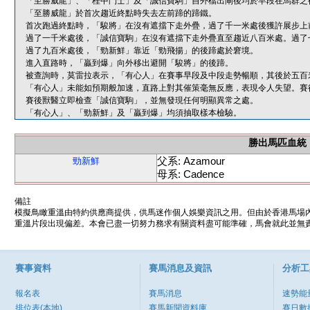
「至勝威龍」、「桂中鬥士」及「誠信寶駒」自外檔出閘後均於早段在馬群之
「至勝威龍」於首次趨近終點時失去左前蹄的蹄鐵。
首次跑過終點時，「駿將」在沒有遮擋下走外疊，過了千一米處後獲許展步上
過了一千米處後，「誠信寶駒」在沒有遮擋下走外疊直至趨近八百米處。過了
過了九百米處後，「勁新鮮」靠近「勁飛揚」的後蹄處於窘境。
進入直路時，「贏到爆」向外移出避開「駿將」的後蹄。
被查詢時，莫雷拉表示，「有心人」在賽事早段及中段走勢暢順，其後於五百
「有心人」未能如預期般加速，直路上對其催策毫無反應，表現令人失望。賽
賽後獸醫立即檢查「誠信寶駒」，並無發現任何明顯異常之處。
「有心人」、「勁新鮮」及「贏到爆」均須抽取樣本檢驗。
勝出馬匹血統
父系: Azamour
勁新鮮
母系: Cadence
備註
模擬鳥瞰重溫由特約供應商提供，供馬迷作個人娛樂資訊之用。但由於香港馬場
重溫片段出現偏差。本會已盡一切努力務求有關資料盡可能準確，馬會就此並無責
賽事資料
賽馬消息及資訊
分析工
報名表
賽馬消息
速勢能
排位表(本地)
賽馬新聞資料庫
賽日數