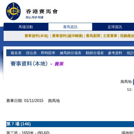
馬場活動
賽馬資訊
足球資訊
賽事資料(本地)
|
賽事資料(越洋轉播)
|
賽馬新聞
|
主要賽事
|
視聽播
報名表
排位表
即時賠率
練馬師分場表
騎師分場表
參考資料
統計
跑馬地:
S2:
賽事日期: 01/11/2015 跑馬地
第 7 場 (146)
第三班 - 1650米 - (80-60)
場地狀況