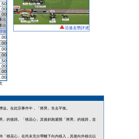
.50
.00
.00
勝出
勝出
沿途走勢評述
詳情
.00
.00
.00
.00
.50
.00
.00
.00
次
擠迫。在此宗事件中，「將男」失去平衡。
男」的後蹄。「桃花心」其後斜跑避開「將男」的後蹄，並
時「桃花心」在尚未充分帶離下向內移入，其後向外移出以