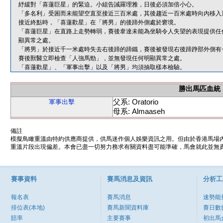
紓緩對「喜蓮巨星」的緊迫。小組告誡羅理雅，日後必須加倍小心。
「多名利」受困而未能望空直至接近三百米處，其後趨近一百米處時向內移入
接近終點時，「喜蓮歡星」在「將男」的後蹄外側處於窘境。
「喜蓮巨星」在直路上走勢轉弱，賽後韋達未能為坐騎令人失望的表現提供任
顯異常之處。
「將男」於接近千一米處時失去右後蹄的蹄鐵，賽後被發現右後蹄踭部外側有
賽後獸醫立即檢查「人強馬勁」，並無發現任何明顯異常之處。
「喜蓮歡星」、「軍事出擊」以及「將男」均須抽取樣本檢驗。
勝出馬匹血統
父系: Oratorio
軍事出擊
母系: Almaaseh
備註
模擬鳥瞰重溫由特約供應商提供，供馬迷作個人娛樂資訊之用。但由於香港馬場
重溫片段出現偏差。本會已盡一切努力務求有關資料盡可能準確，馬會就此並無責
賽事資料
賽馬消息及資訊
分析工
報名表
賽馬消息
速勢能
排位表(本地)
賽馬新聞資料庫
賽日數
賠率
主要賽事
初出馬