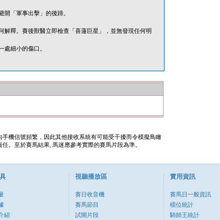
避開「軍事出擊」的後蹄。
何解釋。賽後獸醫立即檢查「喜蓮巨星」，並無發現任何明
一處細小的傷口。
內手機信號頻繁，因此其他接收系統有可能受干擾而令模擬鳥瞰
任。至於賽馬結果, 馬迷應參考實際的賽馬片段為準。
具
視聽播放區
實用資訊
量
賽日收音機
賽馬日一般資訊
據
賽馬節目
檔位統計
介紹
試閘片段
騎師王統計