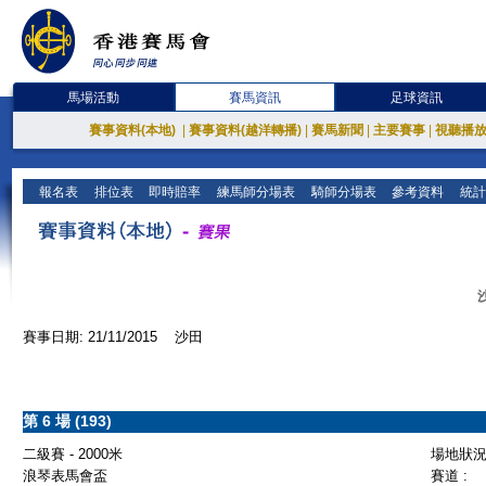
馬場活動
賽馬資訊
足球資訊
賽事資料(本地)
|
賽事資料(越洋轉播)
|
賽馬新聞
|
主要賽事
|
視聽播
報名表
排位表
即時賠率
練馬師分場表
騎師分場表
參考資料
統計
賽事日期: 21/11/2015 沙田
第 6 場 (193)
二級賽 - 2000米
場地狀況 
浪琴表馬會盃
賽道 :