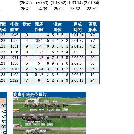
(26.42)
(50.50)
(1:15.52)
(1:39.14)
(2:01.84)
26.42
24.08
25.02
23.62
22.70
:
實際
排位
檔位
頭馬
沿途
完成
獨贏
負磅
體重
距離
走位
時間
賠率
123
1046
3
---
4
5
5
6
1
2:01.84
3.7
128
1156
4
5
4
4
3
2
2:01.87
5.7
頭位
123
1131
9
3/4
9
8
8
8
3
2:01.96
4.2
123
1116
8
1-1/2
7
6
6
5
4
2:02.09
3.1
123
1071
1
1-1/2
6
7
7
7
5
2:02.09
20
123
1138
5
5
8
9
9
9
6
2:02.64
36
123
1070
2
5-1/4
3
1
1
1
7
2:02.68
25
123
1105
6
5-1/2
2
3
3
4
8
2:02.71
19
128
1222
7
8
1
2
2
2
9
2:03.12
24
賽事沿途走位圖片
)
.00
.50
.50
.50
.00
.00