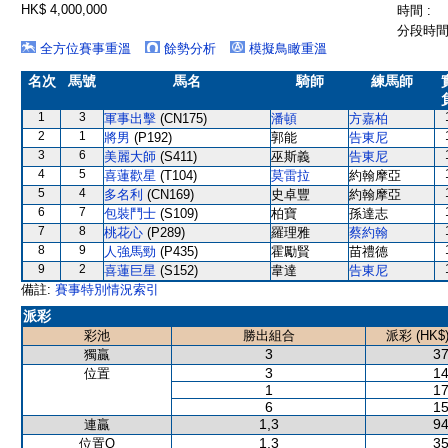
HK$ 4,000,000
時間 :
分段時間 
全方位賽事重溫
餘勢分析
模擬鳥瞰重溫
名次
馬號
馬名
騎師
練馬師
1
3
軍事出擊
(CN175)
潘頓
方嘉柏
2
1
將男
(P192)
郭能
告東尼
3
6
美麗大師
(S411)
巫斯義
告東尼
4
5
喜蓮歡星
(T104)
莫雷拉
約翰摩亞
5
4
多名利
(CN169)
史卓豐
約翰摩亞
6
7
包裝鬥士
(S109)
柏寶
孫達志
7
8
桃花心
(P289)
羅理雅
蔡約翰
8
9
人強馬勁
(P435)
霍勵賢
苗禮德
9
2
喜蓮巨星
(S152)
韋達
告東尼
備註:
賽事特別情況索引
派彩
彩池
勝出組合
派彩 (HK$
3
37
獨贏
3
14
位置
1
17
6
15
1,3
94
連贏
1,3
35
位置Q