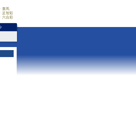
賽馬
足智彩
六合彩
少