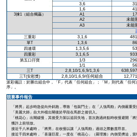
3,6
31
1,6
41
A1
17
3揀1（組合獨贏）
A2
未能
A3
未能
3,1,6
481
三重彩
1,3,6
86
單T
1,3,5,6
53
四連環
3,1,6,5
933
四重彩
1/3
296
第五口孖寶
1/1
56
2,8,10/1,6,9/1,3,6
638,597
三T
2,8,10/1,6,9/任何組合
12,771
三T(安慰獎)
派彩備註：於勝出組合中，「F」代表「任何組合」；「M」則代表「任何
序」。
競賽事件報告
「將男」起步時急促向外斜跑，導致「包裝鬥士」在「人強馬勁」內側嚴重受
「美麗大師」自大外檔出閘後於早段在馬群之後切入。
「桃花心」出閘緩慢，其後受力策以追回失地，首次跑過終點時收慢避開「將
獲許上前領放。
接近千八米處時，「將男」在收慢以讓「人強馬勁」過頭之際數度昂首。
接近千四米處時，「喜蓮巨星」一度在「桃花心」（羅理雅）內側受擠迫，當