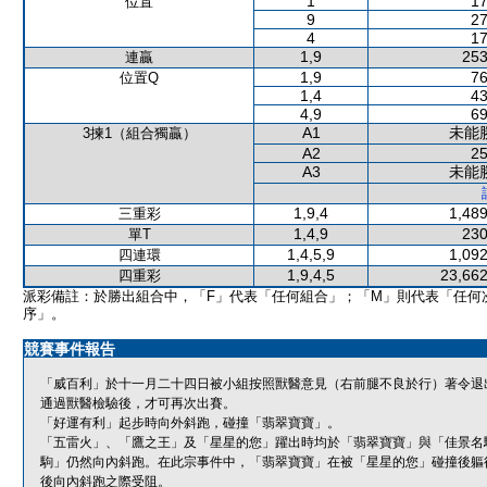
1
17
位置
9
27
4
17
1,9
253
連贏
1,9
76
位置Q
1,4
43
4,9
69
A1
未能
3揀1（組合獨贏）
A2
25
A3
未能
1,9,4
1,489
三重彩
1,4,9
230
單T
1,4,5,9
1,092
四連環
1,9,4,5
23,662
四重彩
派彩備註：於勝出組合中，「F」代表「任何組合」；「M」則代表「任何
序」。
競賽事件報告
「威百利」於十一月二十四日被小組按照獸醫意見（右前腿不良於行）著令退
通過獸醫檢驗後，才可再次出賽。
「好運有利」起步時向外斜跑，碰撞「翡翠寶寶」。
「五雷火」、「鷹之王」及「星星的您」躍出時均於「翡翠寶寶」與「佳景名
駒」仍然向內斜跑。在此宗事件中，「翡翠寶寶」在被「星星的您」碰撞後軀
後向內斜跑之際受阻。