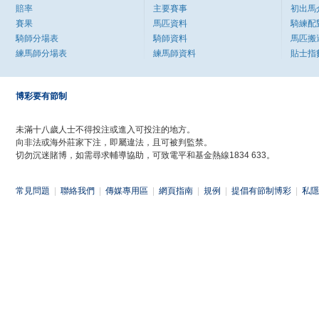
賠率
主要賽事
初出馬
賽果
馬匹資料
騎練配
騎師分場表
騎師資料
馬匹搬
練馬師分場表
練馬師資料
貼士指
博彩要有節制
未滿十八歲人士不得投注或進入可投注的地方。
向非法或海外莊家下注，即屬違法，且可被判監禁。
切勿沉迷賭博，如需尋求輔導協助，可致電平和基金熱線1834 633。
常見問題
|
聯絡我們
|
傳媒專用區
|
網頁指南
|
規例
|
提倡有節制博彩
|
私隱