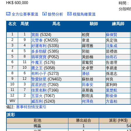
HK$ 600,000
時間 :
分段時間
全方位賽事重溫
餘勢分析
模擬鳥瞰重溫
名次
馬號
馬名
騎師
練馬師
1
1
賞面
(S324)
柏寶
蘇偉賢
2
9
元豐泰
(CM255)
韋達
吳定強
3
4
好運有利
(S335)
羅理雅
沈集成
4
5
多多勁驥
(S385)
郭能
苗禮德
5
8
翡翠寶寶
(P052)
黃皓楠
徐雨石
6
11
牛魔王
(S176)
霍勵賢
告達理
7
10
鷹之王
(S058)
史卓豐
李易達
8
6
有料小子
(S273)
潘頓
孫達志
9
12
摯愛財星
(CN402)
蘇狄雄
何良
10
3
星星的您
(T260)
田泰安
霍利時
11
7
佳景名駒
(T166)
巫斯義
葉楚航
12
2
五雷火
(T067)
鄭雨滇
鄭俊偉
WV
威百利
(S243)
何澤堯
方嘉柏
備註:
賽事特別情況索引
派彩
彩池
勝出組合
派彩 (HK$)
1
54
獨贏