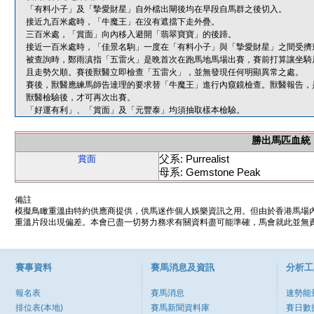
「有料小子」及「摯愛財星」自外檔出閘後均在早段自馬群之後切入。
接近九百米處時，「牛魔王」在沒有遮擋下走外疊。
三百米處，「賞面」向內移入避開「翡翠寶寶」的後蹄。
接近一百米處時，「佳景名駒」一度在「有料小子」與「摯愛財星」之間受擠
被查詢時，鄭雨滇指「五雷火」是晩首次在跑馬地馬場出賽，賽前打算讓坐騎
且走勢欠順。賽後獸醫立即檢查「五雷火」，並無發現任何明顯異常之處。
賽後，獸醫應練馬師告達理的要求替「牛魔王」進行內窺鏡檢查。獸醫報告，
獸醫檢驗後，才可再次出賽。
「好運有利」、「賞面」及「元豐泰」均須抽取樣本檢驗。
勝出馬匹血統
父系: Purrealist
賞面
母系: Gemstone Peak
備註
模擬鳥瞰重溫由特約供應商提供，供馬迷作個人娛樂資訊之用。但由於香港馬場
重溫片段出現偏差。本會已盡一切努力務求有關資料盡可能準確，馬會就此並無責
賽事資料
賽馬消息及資訊
分析工
報名表
賽馬消息
速勢能
排位表(本地)
賽馬新聞資料庫
賽日數