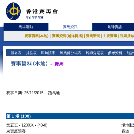
馬場活動
賽馬資訊
足球資訊
賽事資料(本地)
|
賽事資料(越洋轉播)
|
賽馬新聞
|
主要賽事
|
視聽播
報名表
排位表
即時賠率
練馬師分場表
騎師分場表
參考資料
統計
賽事日期: 25/11/2015 跑馬地
第 1 場 (198)
第五班 - 1200米 - (40-0)
場地狀況
東寶庭讓賽
賽道 :