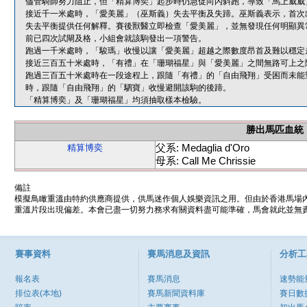
儘管騎師努力阻止，但「精算博奕」起步時仍急促向內斜跑，導致「馬上威威
接近千一米處時，「愛美麗」（巫斯義）失去平衡及失蹄。巫斯義表示，首次
失去平衡提供任何解釋。賽後獸醫立即檢查「愛美麗」，並無發現任何明顯異
前已四次試閘及格，小組會就該駒發出一項警告。
跑過一千米處時，「駿瑪」收慢以讓「愛美麗」超越之際數度昂首及難以穩定
接近三百五十米處時，「有禮」在「珊瑚福星」與「愛美麗」之間無路可上之
跑過三百五十米處時在一段途程上，跟隨「有禮」的「自由飛翔」受困而未能
時，跟隨「自由飛翔」的「駟寶」收慢避開該駒的後蹄。
「精算博奕」及「珊瑚福星」均須抽取樣本檢驗。
勝出馬匹血統
父系: Medaglia d'Oro
精算博奕
母系: Call Me Chrissie
備註
模擬鳥瞰重溫由特約供應商提供，供馬迷作個人娛樂資訊之用。但由於香港馬場
重溫片段出現偏差。本會已盡一切努力務求有關資料盡可能準確，馬會就此並無責
賽事資料
賽馬消息及資訊
分析工
報名表
賽馬消息
速勢能
排位表(本地)
賽馬新聞資料庫
賽日數