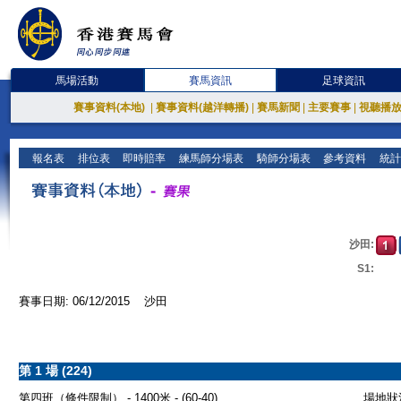
馬場活動
賽馬資訊
足球資訊
賽事資料(本地)
|
賽事資料(越洋轉播)
|
賽馬新聞
|
主要賽事
|
視聽播
報名表
排位表
即時賠率
練馬師分場表
騎師分場表
參考資料
統計
沙田:
S1:
賽事日期: 06/12/2015 沙田
第 1 場 (224)
第四班（條件限制） - 1400米 - (60-40)
場地狀況