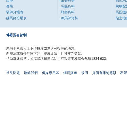
賠率
主要賽事
初出馬
賽果
馬匹資料
騎練配
騎師分場表
騎師資料
馬匹搬
練馬師分場表
練馬師資料
貼士指
博彩要有節制
未滿十八歲人士不得投注或進入可投注的地方。
向非法或海外莊家下注，即屬違法，且可被判監禁。
切勿沉迷賭博，如需尋求輔導協助，可致電平和基金熱線1834 633。
常見問題
|
聯絡我們
|
傳媒專用區
|
網頁指南
|
規例
|
提倡有節制博彩
|
私隱