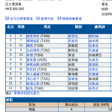
亞士厘讓賽
賽道 :
HK$ 800,000
時間 :
分段時間
全方位賽事重溫
餘勢分析
模擬鳥瞰重溫
名次
馬號
馬名
騎師
練馬師
1
4
精算博奕
(T409)
莫雷拉
蔡約翰
2
7
珊瑚福星
(T428)
田泰安
姚本輝
3
12
駟寶
(T108)
霍勵賢
告東尼
4
3
自由飛翔
(T292)
鄭雨滇
呂健威
5
10
有禮
(T359)
韋達
約翰摩亞
6
6
愛美麗
(V025)
巫斯義
告東尼
7
9
神寳金剛
(V027)
柏寶
葉楚航
8
11
常旺財
(T263)
黃皓楠
徐雨石
9
1
馬上威威
(T231)
黎海榮
呂健威
10
8
澤心君子
(T241)
梁家俊
蘇保羅
11
2
歐洲之星
(T336)
湛明諾
沈集成
12
5
駿瑪
(T340)
貝諾華
徐雨石
備註:
賽事特別情況索引
派彩
彩池
勝出組合
派彩 (HK$)
4
14
獨贏