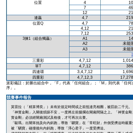
4
10
位置
7
46
12
21
4,7
219
連贏
4,7
78
位置Q
4,12
21
7,12
253
A1
14
3揀1（組合獨贏）
A2
未能
A3
未能
4,7,12
1,014
三重彩
4,7,12
386
單T
3,4,7,12
1,696
四連環
4,7,12,3
17,278
四重彩
派彩備註：於勝出組合中，「F」代表「任何組合」；「M」則代表「任何
序」。
競賽事件報告
莫雷拉（「精算博奕」）未有於規定時間或之前抵達亮相圈，被罰款二千元。
「神寳金剛」入閘後煩躁不安，一度將左前腿擱在閘廂間隔之上。「神寳金剛
寳金剛」必須經閘廂測試及格後，才可再次出賽。
「駿瑪」出閘笨拙及向內斜跑，導致「駟寶」在「常旺財」外側受擠迫時嚴重
被「駟寶」碰撞後向內斜跑，導致「澤心君子」一度受擠迫。