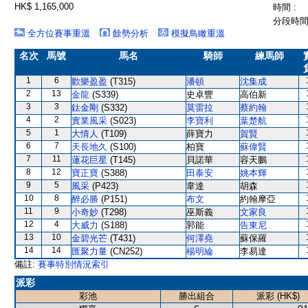
HK$ 1,165,000
時間 :
分段時間 
全方位賽事重溫
餘勢分析
模擬鳥瞰重溫
名次
馬號
馬名
騎師
練馬師
1
6
歡樂盈盈
(T315)
潘頓
沈集成
2
13
金龍
(S339)
史卓豐
高伯新
3
3
鈦金剛
(S332)
莫雷拉
蔡約翰
4
2
實業風采
(S023)
李寶利
葉楚航
5
1
大情人
(T109)
薛寶力
賀賢
6
7
天長地久
(S100)
柏寶
蘇偉賢
7
11
蓮花巨星
(T145)
貝諾華
容天鵬
8
12
寶正寶
(S388)
田泰安
姚本輝
9
5
風采
(P423)
韋達
胡森
10
8
醉必勝
(P151)
布文
約翰摩亞
11
9
小奇妙
(T298)
巫斯義
文家良
12
4
大威力
(S188)
郭能
告東尼
13
10
金碧光芒
(T431)
何澤堯
蘇保羅
14
14
匯聚力量
(CN252)
楊明綸
李易達
備註:
賽事特別情況索引
派彩
彩池
勝出組合
派彩 (HK$)