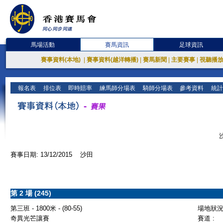
馬場活動
賽馬資訊
足球資訊
賽事資料(本地)
|
賽事資料(越洋轉播)
|
賽馬新聞
|
主要賽事
|
視聽播
報名表
排位表
即時賠率
練馬師分場表
騎師分場表
參考資料
統計
賽事日期: 13/12/2015 沙田
第 2 場 (245)
第三班 - 1800米 - (80-55)
場地狀況 
奇異光芒讓賽
賽道 :