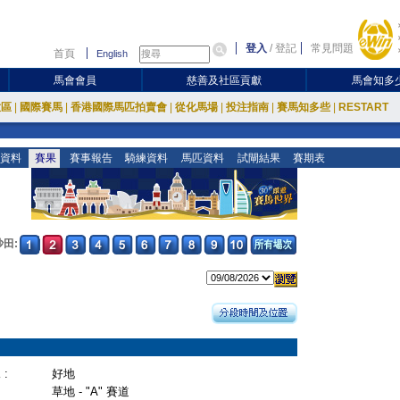
登入
/
登記
常見問題
首頁
English
馬會會員
慈善及社區貢獻
馬會知多
放區
|
國際賽馬
|
香港國際馬匹拍賣會
|
從化馬場
|
投注指南
|
賽馬知多些
|
RESTART
資料
賽果
賽事報告
騎練資料
馬匹資料
試閘結果
賽期表
沙田:
:
好地
草地 - "A" 賽道