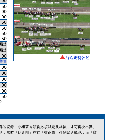
.00
.50
.00
.00
.50
.50
.50
.50
勝出
勝出
.00
沿途走勢評述
詳情
.00
.00
.00
.00
.00
.50
次
難的記錄，小組著令該駒必須試閘及格後，才可再次出賽。
迫，當時「鈦金剛」亦在「寶正寶」外側緊迫競跑，而「寶