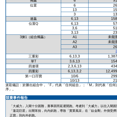
6
91
獨贏
6
26
位置
13
15
3
13
6,13
158
連贏
6,13
57
位置Q
3,6
51
3,13
23
A1
未能
3揀1（組合獨贏）
A2
未能
A3
26
6,13,3
1,387
三重彩
3,6,13
154
單T
2,3,6,13
434
四連環
6,13,3,2
12,499
四重彩
10/6
299
第一口孖寶
10/13
21
派彩備註：於勝出組合中，「F」代表「任何組合」；「M」則代表「任何
序」。
競賽事件報告
「大威力」入閘十分困難，賽事因而延遲開跑。考慮到「大威力」以往入閘困
「蓮花巨星」出閘笨拙，向內斜跑，導致「實業風采」在「鈦金剛」外側受擠
正寶」則向外斜跑。