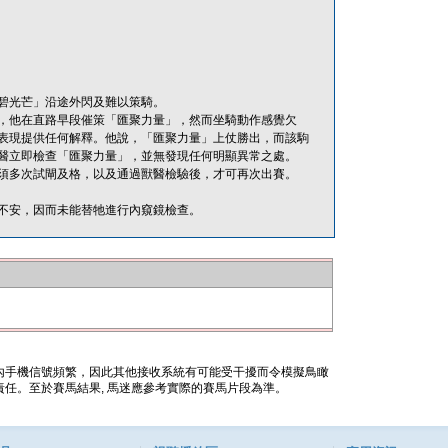
碧光芒」沿途外閃及難以策騎。
，他在直路早段催策「匯聚力量」，然而坐騎動作感覺欠
表現提供任何解釋。他說，「匯聚力量」上仗勝出，而該駒
醫立即檢查「匯聚力量」，並無發現任何明顯異常之處。
須多次試閘及格，以及通過獸醫檢驗後，才可再次出賽。
不安，因而未能替牠進行內窺鏡檢查。
內手機信號頻繁，因此其他接收系統有可能受干擾而令模擬鳥瞰
任。至於賽馬結果, 馬迷應參考實際的賽馬片段為準。