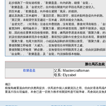
起步後跑了一段短途程後，「歡樂盈盈」向內斜跑，碰撞「金龍」。
「歡樂盈盈」及「金碧光芒」自外檔出閘後均於早段在馬群之後切入。
四百米處，「歡樂盈盈」向外移出避開「風采」的後蹄。
趨近及跑過二百米處時，「蓮花巨星」難以望空，接近終點時急促向外斜跑。
「寶正寶」未能望空直至趨近一百米處，因而未能全力施為。
「金碧光芒」（何澤堯）沿途在外疊競跑，沒有遮擋。賽後何澤堯報告，「金
被查詢時，楊明綸表示，「匯聚力量」躍出時俯首前跪，隨即不願展步。他說
順，因此他在賽事末段收慢坐騎。賽後，練馬師李易達未能就「匯聚力量」的
於該仗後的操練表現亦令他滿意，賽前預計該駒今仗會交出良好表現。賽後獸
「匯聚力量」包尾大敗而回，小組認為該駒的表現難以接受。「匯聚力量」必
賽後獸醫立即檢查「大威力」，並無發現任何明顯異常之處。
賽後獸醫立即檢查「醉必勝」，並無發現任何明顯異常之處，但由於該駒煩躁
「鈦金剛」、「歡樂盈盈」及「金龍」均須抽取樣本檢驗。
勝出馬匹血統
父系: Mastercraftsman
歡樂盈盈
母系: Elyzabel
備註
模擬鳥瞰重溫由特約供應商提供，供馬迷作個人娛樂資訊之用。但由於香港馬場
重溫片段出現偏差。本會已盡一切努力務求有關資料盡可能準確，馬會就此並無責