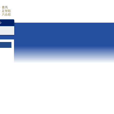
賽馬
足智彩
六合彩
少