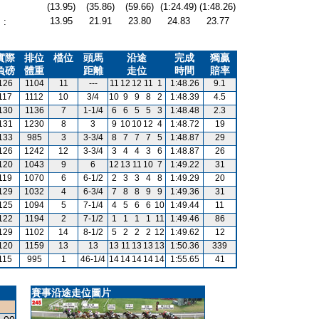
(13.95)
(35.86)
(59.66)
(1:24.49)
(1:48.26)
13.95
21.91
23.80
24.83
23.77
:
實際
排位
檔位
頭馬
沿途
完成
獨贏
負磅
體重
距離
走位
時間
賠率
126
1104
11
---
11
12
12
11
1
1:48.26
9.1
117
1112
10
3/4
10
9
9
8
2
1:48.39
4.5
130
1136
7
1-1/4
6
6
5
5
3
1:48.48
2.3
131
1230
8
3
9
10
10
12
4
1:48.72
19
133
985
3
3-3/4
8
7
7
7
5
1:48.87
29
126
1242
12
3-3/4
3
4
4
3
6
1:48.87
26
120
1043
9
6
12
13
11
10
7
1:49.22
31
119
1070
6
6-1/2
2
3
3
4
8
1:49.29
20
129
1032
4
6-3/4
7
8
8
9
9
1:49.36
31
125
1094
5
7-1/4
4
5
6
6
10
1:49.44
11
122
1194
2
7-1/2
1
1
1
1
11
1:49.46
86
129
1102
14
8-1/2
5
2
2
2
12
1:49.62
12
120
1159
13
13
13
11
13
13
13
1:50.36
339
115
995
1
46-1/4
14
14
14
14
14
1:55.65
41
賽事沿途走位圖片