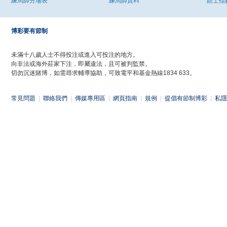
練馬師分場表
練馬師資料
貼士指
博彩要有節制
未滿十八歲人士不得投注或進入可投注的地方。
向非法或海外莊家下注，即屬違法，且可被判監禁。
切勿沉迷賭博，如需尋求輔導協助，可致電平和基金熱線1834 633。
常見問題
|
聯絡我們
|
傳媒專用區
|
網頁指南
|
規例
|
提倡有節制博彩
|
私隱