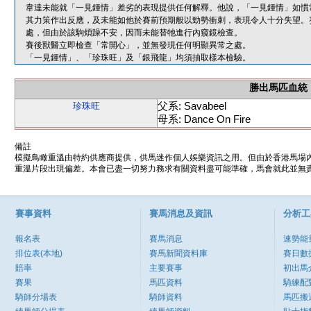
韋達未能就「一見鍾情」差劣的表現提供任何解釋。他說，「一見鍾情」如慣
其力策作出反應，及未能如他於賽前預期般以勁勢衝刺，表現令人十分失望。
處，但由於該駒煩躁不安，因而未能替牠進行內窺鏡檢查。
賽後獸醫立即檢查「常開心」，並無發現任何明顯異常之處。
「一見鍾情」、「珍珠旺」及「銀飛龍」均須抽取樣本檢驗。
勝出馬匹血統
父系: Savabeel
珍珠旺
母系: Dance On Fire
備註
模擬鳥瞰重溫由特約供應商提供，供馬迷作個人娛樂資訊之用。但由於香港馬場
重溫片段出現偏差。本會已盡一切努力務求有關資料盡可能準確，馬會就此並無責
賽事資料
賽馬消息及資訊
分析工
報名表
賽馬消息
速勢能
排位表(本地)
賽馬新聞資料庫
賽日數
賠率
主要賽事
初出馬
賽果
馬匹資料
騎練配
騎師分場表
騎師資料
馬匹搬