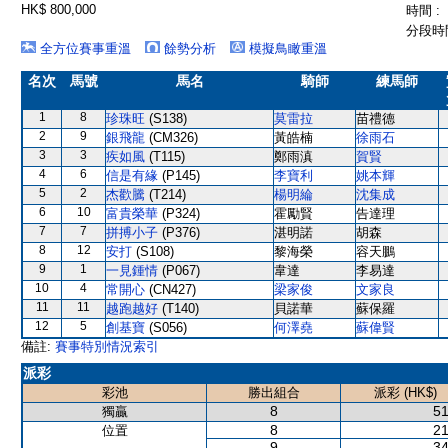
HK$ 800,000
時間 :
分段時間
全方位賽事重溫
餘勢分析
模擬鳥瞰重溫
名次
馬號
馬名
騎師
練馬師
1
8
珍珠旺
(S138)
莫雷拉
苗禮德
2
9
銀飛龍
(CM326)
黃皓楠
徐雨石
3
3
疾如風
(T115)
鄭雨滇
賀賢
4
6
信是有緣
(P145)
李寶利
姚本輝
5
2
杰歡騰
(T214)
楊明綸
沈集成
6
10
富貴榮華
(P324)
霍勵賢
告達理
7
7
拼搏小子
(P376)
湛明諾
胡森
8
12
安打
(S108)
黎海榮
容天鵬
9
1
一見鍾情
(P067)
韋達
李易達
10
4
常開心
(CN427)
梁家俊
文家良
11
11
越跑越好
(T140)
貝諾華
蘇保羅
12
5
創基寶
(S056)
何澤堯
蘇偉賢
備註:
賽事特別情況索引
派彩
彩池
勝出組合
派彩 (HK$)
8
51
獨贏
8
21
位置
9
34