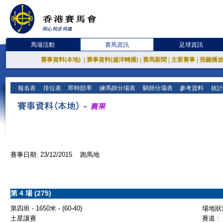
馬場活動
賽馬資訊
足球資訊
賽事資料(本地)
|
賽事資料(越洋轉播)
|
賽馬新聞
|
主要賽事
|
視聽播
報名表
排位表
即時賠率
練馬師分場表
騎師分場表
參考資料
統計
賽事日期: 23/12/2015 跑馬地
第 4 場 (275)
第四班 - 1650米 - (60-40)
場地狀況
土星讓賽
賽道 :