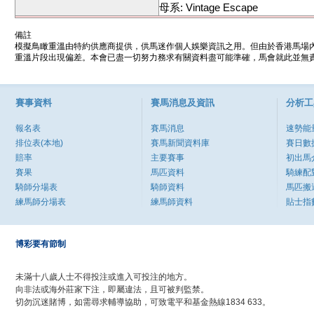
母系: Vintage Escape
備註
模擬鳥瞰重溫由特約供應商提供，供馬迷作個人娛樂資訊之用。但由於香港馬場
重溫片段出現偏差。本會已盡一切努力務求有關資料盡可能準確，馬會就此並無責
賽事資料
賽馬消息及資訊
分析工
報名表
賽馬消息
速勢能
排位表(本地)
賽馬新聞資料庫
賽日數
賠率
主要賽事
初出馬
賽果
馬匹資料
騎練配
騎師分場表
騎師資料
馬匹搬
練馬師分場表
練馬師資料
貼士指
博彩要有節制
未滿十八歲人士不得投注或進入可投注的地方。
向非法或海外莊家下注，即屬違法，且可被判監禁。
切勿沉迷賭博，如需尋求輔導協助，可致電平和基金熱線1834 633。