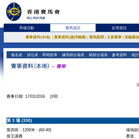
馬場活動
賽馬資訊
足球資訊
賽事資料(本地)
|
賽事資料(越洋轉播)
|
賽馬新聞
|
主要賽事
|
視聽播
報名表
排位表
即時賠率
練馬師分場表
騎師分場表
參考資料
統計
賽事日期: 17/01/2016 沙田
第 3 場 (330)
第四班 - 1200米 - (60-40)
場地狀況
侯王讓賽
賽道 :