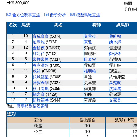
HK$ 800,000
時間 :
分段時間
全方位賽事重溫
餘勢分析
模擬鳥瞰重溫
名次
馬號
馬名
騎師
練馬師
1
10
育成寶寶
(S374)
莫雷拉
蔡約翰
2
4
迫擊炮
(V034)
莫雅
姚本輝
3
12
金鎗俠
(CN330)
鄭雨滇
告達理
4
8
好叻仔
(V102)
羅理雅
鄭俊偉
5
5
常拼常勝
(V037)
田泰安
苗禮德
6
1
春意溢然
(P395)
霍勵賢
霍利時
7
11
威祥
(CN208)
楊明綸
孫達志
8
6
銀城福星
(V088)
韋達
約翰摩亞
9
9
神寳金剛
(V027)
史卓豐
葉楚航
10
3
秋月春風
(S059)
蘇兆輝
沈集成
11
7
福之寶
(T429)
郭能
蘇保羅
12
2
紅旗福將
(S444)
巫斯義
文家良
備註:
賽事特別情況索引
派彩
彩池
勝出組合
派彩 (HK$)
10
26
獨贏
10
12
位置
4
13