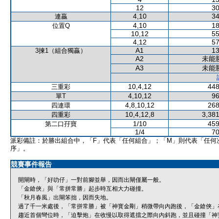
12
30
4,10
34
連贏
4,10
18
位置Q
10,12
55
4,12
57
A1
13
3揀1（組合獨贏）
A2
未能
A3
未能
10,4,12
448
三重彩
4,10,12
96
單T
4,8,10,12
268
四連環
10,4,12,8
3,381
四重彩
1/10
459
第二口孖寶
1/4
70
派彩備註：於勝出組合中，「F」代表「任何組合」；「M」則代表「任何
序」。
競賽事件報告
開閘時，「好叻仔」一對前腳並舉，因而出閘僅屬一般。
「金鎗俠」與「常拼常勝」起步時互相大力碰撞。
「秋月春風」出閘笨拙，因而失地。
過了千一米處後，「常拼常勝」被「神寳金剛」稍微帶向內跑後，「金鎗俠」
趨近首個彎位時，「迫擊炮」在收慢以取得遮擋之際向內斜跑，並且碰撞「神