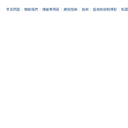
常見問題
|
聯絡我們
|
傳媒專用區
|
網頁指南
|
規例
|
提倡有節制博彩
|
私隱