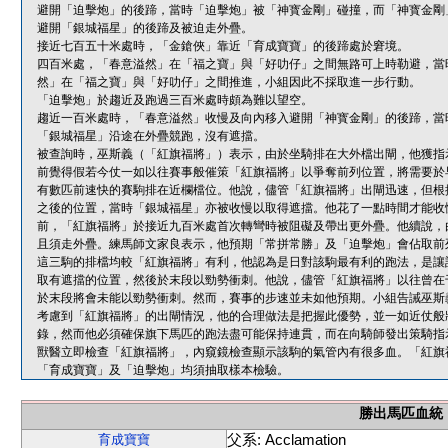
避開「迫擊炮」的後蹄，當時「迫擊炮」被「神寳金剛」碰撞，而「神寳金剛
避開「銀城福星」的後蹄及被迫走外疊。
接近七百五十米處時，「金鎗俠」靠近「育成寶寶」的後蹄處於窘境。
四百米處，「春意溢然」在「福之寶」與「好叻仔」之間無路可上時勒避，當
然」在「福之寶」與「好叻仔」之間推進，小組因此不採取進一步行動。
「迫擊炮」於趨近及跑過三百米處時頗為難以望空。
趨近一百米處時，「春意溢然」收慢及向內移入避開「神寳金剛」的後蹄，當
「銀城福星」沿途在外疊競跑，沒有遮擋。
被查詢時，巫斯義（「紅旗福將」）表示，由於坐騎排在大外檔出閘，他獲指
前覺得假若今仗一如以往賽事般催策「紅旗福將」以爭奪前列位置，將需要於
有數匹前速快的賽駒排在近欄檔位。他說，儘管「紅旗福將」出閘迅速，但根
之後的位置，當時「銀城福星」亦被收慢以取得遮擋。他花了一點時間才能收
前，「紅旗福將」於接近九百米處首次轉彎時被阻礙及帶出更外疊。他續說，
且須走外疊。練馬師文家良表示，他預期「常拼常勝」及「迫擊炮」會佔取前
這三駒的排檔均較「紅旗福將」有利，他認為是日對該駒最有利的跑法，是讓
取有遮擋的位置，然後於末段以勁勢衝刺。他說，儘管「紅旗福將」以往曾在
於末段將會未能以勁勢衝刺。然而，賽事的步速並未如他預期。小組告誡巫斯
考慮到「紅旗福將」的出閘情況，他的合理做法是把握此優勢，並一如近仗般
錄，然而他必須確保旗下馬匹的跑法盡可能保持連貫，而在向騎師發出策騎指
獸醫立即檢查「紅旗福將」，內窺鏡檢查顯示該駒的氣管內有很多血。「紅旗
「育成寶寶」及「迫擊炮」均須抽取樣本檢驗。
勝出馬匹血統
父系: Acclamation
育成寶寶