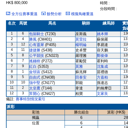
HK$ 800,000
時間 :
分段時間 :
全方位賽事重溫
餘勢分析
模擬鳥瞰重溫
名次
馬號
馬名
騎師
練馬師
實
負
1
6
13
包裝騎士
(T230)
巫斯義
姚本輝
2
4
13
勝風
(CM401)
莫雷拉
蘇保羅
3
12
11
心有靈犀
(P405)
楊明綸
李易達
4
11
12
捷捷勝
(S438)
史卓豐
容天鵬
5
8
12
公平競技
(CN323)
羅理雅
鄭俊偉
6
7
12
搖錢樹
(P272)
霍勵賢
霍利時
7
9
12
紅白
(S353)
莫雅
沈集成
8
1
13
金領宙
(S412)
蘇兆輝
苗禮德
9
5
13
自由式
(CN438)
田泰安
方嘉柏
10
10
12
強中堅
(CN177)
郭能
孫達志
11
2
13
太皇鷹
(T144)
韋達
約翰摩亞
12
3
13
常開心
(CN427)
柏寶
文家良
備註:
賽事特別情況索引
派彩
彩池
勝出組合
派彩 (HK$)
6
28
獨贏
6
14
位置
4
18