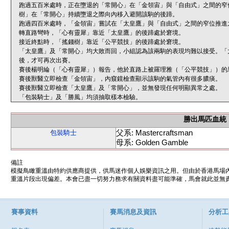
跑過五百米處時，正在墮退的「常開心」在「金領宙」與「自由式」之間的窄
樹」在「常開心」持續墮退之際向內移入避開該駒的後蹄。
跑過四百米處時，「金領宙」嘗試在「太皇鷹」與「自由式」之間的窄位推進
轉直路彎時，「心有靈犀」靠近「太皇鷹」的後蹄處於窘境。
接近終點時，「搖錢樹」靠近「公平競技」的後蹄處於窘境。
「太皇鷹」及「常開心」均大敗而回，小組認為該兩駒的表現均難以接受。「
後，才可再次出賽。
賽後楊明綸（「心有靈犀」）報告，他於直路上被羅理雅（「公平競技」）的
賽後獸醫立即檢查「金領宙」，內窺鏡檢查顯示該駒的氣管內有很多膿痰。
賽後獸醫立即檢查「太皇鷹」及「常開心」，並無發現任何明顯異常之處。
「包裝騎士」及「勝風」均須抽取樣本檢驗。
勝出馬匹血統
父系: Mastercraftsman
包裝騎士
母系: Golden Gamble
備註
模擬鳥瞰重溫由特約供應商提供，供馬迷作個人娛樂資訊之用。但由於香港馬場
重溫片段出現偏差。本會已盡一切努力務求有關資料盡可能準確，馬會就此並無責
賽事資料
賽馬消息及資訊
分析工