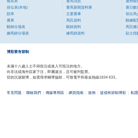
報名表
賽馬消息
速勢能
排位表(本地)
賽馬新聞資料庫
賽日數
賠率
主要賽事
初出馬
賽果
馬匹資料
騎練配
騎師分場表
騎師資料
馬匹搬
練馬師分場表
練馬師資料
貼士指
博彩要有節制
未滿十八歲人士不得投注或進入可投注的地方。
向非法或海外莊家下注，即屬違法，且可被判監禁。
切勿沉迷賭博，如需尋求輔導協助，可致電平和基金熱線1834 633。
常見問題
|
聯絡我們
|
傳媒專用區
|
網頁指南
|
規例
|
提倡有節制博彩
|
私隱