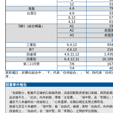
12
31
4,6
79
連贏
4,6
33
位置Q
6,12
57
4,12
81
A1
19
3揀1（組合獨贏）
A2
未能
A3
未能
6,4,12
934
三重彩
4,6,12
216
單T
4,6,11,12
1,435
四連環
6,4,12,11
16,189
四重彩
7/6
167
第二口孖寶
7/4
40
派彩備註：於勝出組合中，「F」代表「任何組合」；「M」則代表「任何
序」。
競賽事件報告
「包裝騎士」配戴不正確的口銜鐵亮相，須返回配鞍房更換口銜鐵，因而延遲
起步後不久，「紅白」向外斜跑，導致「太皇鷹」、「強中堅」及「常開心」
趨近千八米處時在一段途程上，「心有靈犀」在難以穩定走勢之際昂首。
跑過七百五十米處時，「強中堅」被「自由式」碰撞，當時「自由式」向外移
段途程上，「自由式」在「強中堅」與「常開心」之間的窄位競跑。