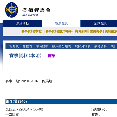
馬場活動
賽馬資訊
足球資訊
賽事資料(本地)
|
賽事資料(越洋轉播)
|
賽馬新聞
|
主要賽事
|
視聽播
報名表
排位表
即時賠率
練馬師分場表
騎師分場表
參考資料
統計
賽事日期: 20/01/2016 跑馬地
第 3 場 (340)
第四班 - 2200米 - (60-40)
場地狀況 :
中京讓賽
賽道 :