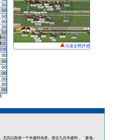
.00
.50
.50
.00
.00
.50
勝出
勝出
沿途走勢評述
詳情
.00
.00
.00
.00
.00
.00
.00
次
，尤其以跑過一千米處時為甚。接近九百米處時，「豪逸」