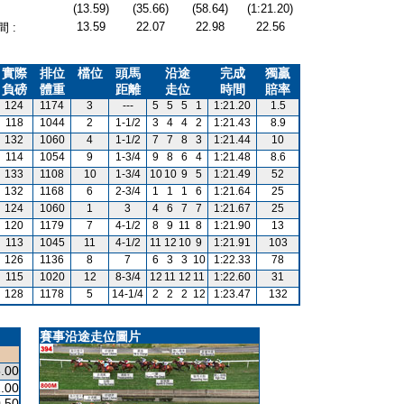
(13.59)
(35.66)
(58.64)
(1:21.20)
13.59
22.07
22.98
22.56
 :
實際
排位
檔位
頭馬
沿途
完成
獨贏
負磅
體重
距離
走位
時間
賠率
124
1174
3
---
5
5
5
1
1:21.20
1.5
118
1044
2
1-1/2
3
4
4
2
1:21.43
8.9
132
1060
4
1-1/2
7
7
8
3
1:21.44
10
114
1054
9
1-3/4
9
8
6
4
1:21.48
8.6
133
1108
10
1-3/4
10
10
9
5
1:21.49
52
132
1168
6
2-3/4
1
1
1
6
1:21.64
25
124
1060
1
3
4
6
7
7
1:21.67
25
120
1179
7
4-1/2
8
9
11
8
1:21.90
13
113
1045
11
4-1/2
11
12
10
9
1:21.91
103
126
1136
8
7
6
3
3
10
1:22.33
78
115
1020
12
8-3/4
12
11
12
11
1:22.60
31
128
1178
5
14-1/4
2
2
2
12
1:23.47
132
賽事沿途走位圖片
.00
.00
.50