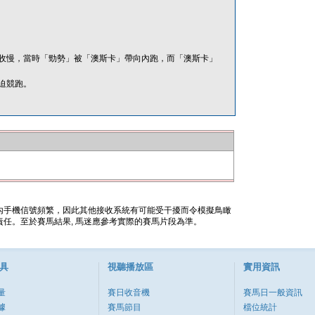
收慢，當時「勁勢」被「澳斯卡」帶向內跑，而「澳斯卡」
迫競跑。
內手機信號頻繁，因此其他接收系統有可能受干擾而令模擬鳥瞰
任。至於賽馬結果, 馬迷應參考實際的賽馬片段為準。
具
視聽播放區
實用資訊
量
賽日收音機
賽馬日一般資訊
據
賽馬節目
檔位統計