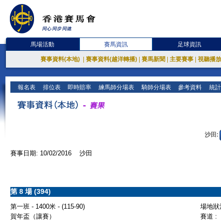
馬場活動
賽馬資訊
足球資訊
賽事資料(本地)
|
賽事資料(越洋轉播)
|
賽馬新聞
|
主要賽事
|
視聽播
報名表
排位表
即時賠率
練馬師分場表
騎師分場表
參考資料
統計
沙田:
賽事日期: 10/02/2016 沙田
第 8 場 (394)
第一班 - 1400米 - (115-90)
場地狀況
賀年盃（讓賽）
賽道 :