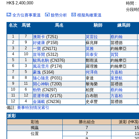
HK$ 2,400,000
時間 :
分段時間
全方位賽事重溫
餘勢分析
模擬鳥瞰重溫
名次
馬號
馬名
騎師
練馬師
1
7
澳斯卡
(T251)
莫雷拉
蔡約翰
2
9
好健康
(P158)
蘇兆輝
苗禮德
3
2
一寶
(CN171)
莫雅
約翰摩亞
4
10
豈等閒
(S312)
田泰安
賀賢
5
1
駿馬名駒
(CN376)
鄭雨滇
約翰摩亞
6
3
風花雪月
(P174)
羅理雅
約翰摩亞
7
5
豪逸
(S164)
何澤堯
方嘉柏
8
8
隨心隨意
(P031)
韋達
葉楚航
9
11
開心神駒
(T200)
黎海榮
苗禮德
10
6
勁勢
(CN297)
柏寶
蔡約翰
11
12
星運帝國
(V175)
白布朗
方嘉柏
12
4
金滿載
(CN236)
史卓豐
苗禮德
備註:
賽事特別情況索引
派彩
彩池
勝出組合
派彩 (HK$)
7
15
獨贏
7
11
位置
9
20