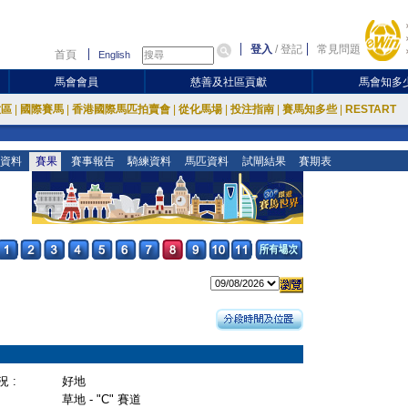
登入
/
登記
常見問題
首頁
English
馬會會員
慈善及社區貢獻
馬會知多
放區
|
國際賽馬
|
香港國際馬匹拍賣會
|
從化馬場
|
投注指南
|
賽馬知多些
|
RESTART
資料
賽果
賽事報告
騎練資料
馬匹資料
試閘結果
賽期表
 :
好地
草地 - "C" 賽道