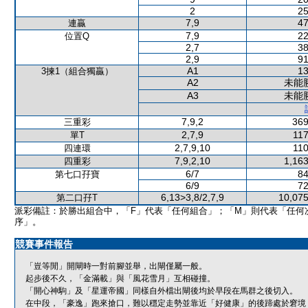
2
25
7,9
47
連贏
7,9
22
位置Q
2,7
38
2,9
91
A1
13
3揀1（組合獨贏）
A2
未能
A3
未能
7,9,2
369
三重彩
2,7,9
117
單T
2,7,9,10
110
四連環
7,9,2,10
1,163
四重彩
6/7
84
第七口孖寶
6/9
72
6,13>3,8/2,7,9
10,075
第二口孖T
派彩備註：於勝出組合中，「F」代表「任何組合」；「M」則代表「任何
序」。
競賽事件報告
「豈等閒」開閘時一對前腳並舉，出閘僅屬一般。
起步後不久，「金滿載」與「風花雪月」互相碰撞。
「開心神駒」及「星運帝國」同樣自外檔出閘後均於早段在馬群之後切入。
在中段，「豪逸」跑來搶口，難以穩定走勢並靠近「好健康」的後蹄處於窘境