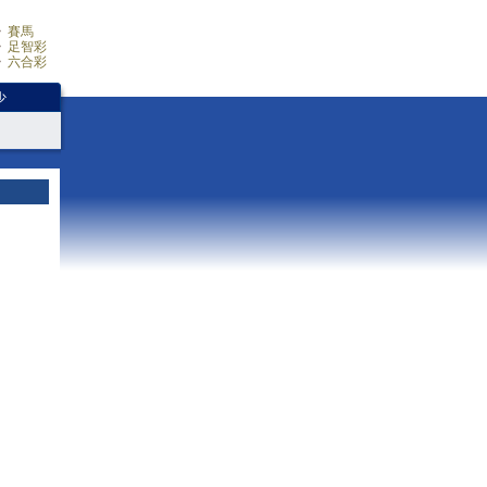
賽馬
足智彩
六合彩
少