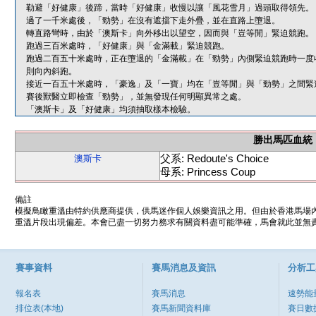
勒避「好健康」後蹄，當時「好健康」收慢以讓「風花雪月」過頭取得領先。
過了一千米處後，「勁勢」在沒有遮擋下走外疊，並在直路上墮退。
轉直路彎時，由於「澳斯卡」向外移出以望空，因而與「豈等閒」緊迫競跑。
跑過三百米處時，「好健康」與「金滿載」緊迫競跑。
跑過二百五十米處時，正在墮退的「金滿載」在「勁勢」內側緊迫競跑時一度
則向內斜跑。
接近一百五十米處時，「豪逸」及「一寶」均在「豈等閒」與「勁勢」之間緊
賽後獸醫立即檢查「勁勢」，並無發現任何明顯異常之處。
「澳斯卡」及「好健康」均須抽取樣本檢驗。
勝出馬匹血統
父系: Redoute's Choice
澳斯卡
母系: Princess Coup
備註
模擬鳥瞰重溫由特約供應商提供，供馬迷作個人娛樂資訊之用。但由於香港馬場
重溫片段出現偏差。本會已盡一切努力務求有關資料盡可能準確，馬會就此並無責
賽事資料
賽馬消息及資訊
分析工
報名表
賽馬消息
速勢能
排位表(本地)
賽馬新聞資料庫
賽日數