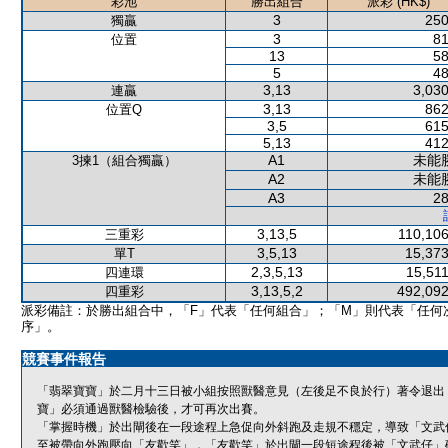
彩池
勝出組合
派彩 (HK$)
3
250
獨贏
3
81
位置
13
58
5
48
3,13
3,030
連贏
3,13
862
位置Q
3,5
615
5,13
412
A1
未能
3揀1（組合獨贏）
A2
未能
A3
28
3,13,5
110,106
三重彩
3,5,13
15,373
單T
2,3,5,13
15,511
四連環
3,13,5,2
492,092
四重彩
派彩備註：於勝出組合中，「F」代表「任何組合」；「M」則代表「任何
序」。
競賽事件報告
「翡翠寶寶」於二月十三日被小組按照獸醫意見（左後足不良於行）著令退出
寶」必須通過獸醫檢驗後，才可再次出賽。
「掌握時機」於出閘後在一段途程上急促向外斜跑及走規不穩定，導致「文武
至被帶向外跑壓向「友歡笑」，「友歡笑」於出閘一段短途程後被「文武仔」