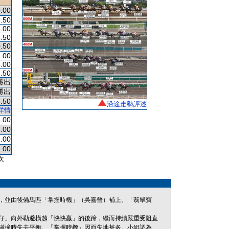
.00
.50
.00
.50
.50
.00
.00
.50
勝出
勝出
.50
沿途走勢評述
詳情
.00
.00
.00
.00
次
，並由後備馬匹「掌握時機」（吳嘉晉）補上。「翡翠寶
仔」向外勒避橫越「快快贏」的後蹄，繼而持續嚴重受阻直
碰撞時失去平衡。「掌握時機」因而失地甚多。小組認為