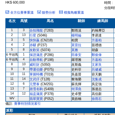
HK$ 600,000
時間 :
分段時間
全方位賽事重溫
餘勢分析
模擬鳥瞰重溫
名次
馬號
馬名
騎師
練馬師
1
3
合拍飛龍
(T283)
鄭雨滇
約翰摩亞
2
13
行星
(S046)
楊明綸
李易達
3
5
快快贏
(CN218)
柏寶
方嘉柏
4
2
赤驥
(P237)
莫雷拉
苗禮德
5
8
友歡笑
(S074)
莫雅
胡森
1
6 平頭馬
保證滿意
(P286)
田泰安
鄭俊偉
4
6 平頭馬
自動導航
(P198)
羅理雅
方嘉柏
8
10
威旺財
(S050)
巫斯義
文家良
9
9
帶運伯樂
(P075)
史科菲
呂健威
10
11
掌握時機
(T019)
吳嘉晉
容天鵬
11
14
文武仔
(T128)
黎海榮
沈集成
12
6
元豐泰
(CM255)
蘇兆輝
吳定強
13
7
踏雪名駒
(S409)
何澤堯
孫達志
14
12
福盃滿賞
(P378)
史卓豐
高伯新
WV
翡翠寶寶
(P052)
黃皓楠
徐雨石
備註:
賽事特別情況索引
派彩