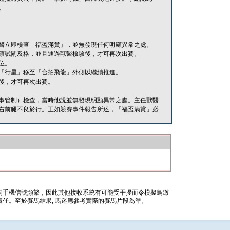
。
醫立即檢查「福盃滿賞」，並無發現任何明顯異常之處。
須試閘及格，並且通過獸醫檢驗後，才可再次出賽。
位。
「行星」移至「合拍飛龍」外側以繼續推進。
後，才可再次出賽。
醫（賽事管制）檢查，當時他說並無發現明顯異常之處。主任獸醫
右前腿不良於行。正如競賽事件報告所述，「福盃滿賞」必
內手機信號頻繁，因此其他接收系統有可能受干擾而令模擬鳥瞰
任。至於賽馬結果, 馬迷應參考實際的賽馬片段為準。