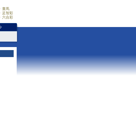
賽馬
足智彩
六合彩
少