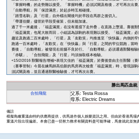
「掌握時機」的走勢難以接受。「掌握時機」必須試閘及格後，才可再次出賽
「自動導航」與「保證滿意」於起步時互相碰撞。
「踏雪名駒」及「行星」自外檔出閘後均於早段在馬群之後切入。
「帶運伯樂」儘管於早段受催策，但未能加速。
過了千一米處後，「福盃滿賞」在沒有遮擋下走外疊，在直路上墮退。賽後獸
「福盃滿賞」包尾大敗而回，小組認為該駒的表現難以接受。「福盃滿賞」必
趨近及跑過二百米處時，「行星」及「友歡笑」均推進至「快快贏」內側的窄
跑過一百米處時，「友歡笑」在「快快贏」與「行星」之間的窄位競跑，當時
賽後，「自動導航」被發現右前腿不良於行。「自動導航」必須通過獸醫檢驗
「赤驥」、「合拍飛龍」及「行星」均須抽取樣本檢驗。
<15/2/2016 獸醫報告增補>表現欠佳的「福盃滿賞」於賽後曾由主任獸
（賽事管制）今晨在練馬師高伯新的馬房再次檢查「福盃滿賞」時，發現該駒
須試閘及格，並且通過獸醫檢驗後，才可再次出賽。
勝出馬匹血統
父系: Testa Rossa
合拍飛龍
母系: Electric Dreams
備註
模擬鳥瞰重溫由特約供應商提供，供馬迷作個人娛樂資訊之用。但由於香港馬場
重溫片段出現偏差。本會已盡一切努力務求有關資料盡可能準確，馬會就此並無責