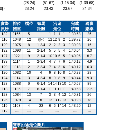
(28.24)
(51.67)
(1:15.34)
(1:39.68)
28.24
23.43
23.67
24.34
 :
實際
排位
檔位
頭馬
沿途
完成
獨贏
負磅
體重
距離
走位
時間
賠率
132
1165
5
---
1
1
1
1
1:39.68
25
116
1048
12
12
12
9
2
1:39.72
26
頸位
129
1075
8
1-3/4
2
2
2
3
1:39.98
15
132
1093
11
2-1/4
5
5
5
4
1:40.04
3.3
127
922
9
2-1/4
10
10
6
5
1:40.06
8.7
133
1114
1
2-3/4
4
7
7
6
1:40.12
4.9
129
1118
2
2-3/4
7
4
3
6
1:40.12
6.3
120
1082
10
4
9
8
10
8
1:40.33
28
124
1114
3
4-3/4
8
9
8
9
1:40.44
9.3
128
1088
6
6-1/4
14
14
13
10
1:40.67
89
113
1135
7
6-1/4
11
11
11
11
1:40.68
296
128
1084
13
7
3
3
4
12
1:40.81
26
126
1079
14
8
13
13
12
13
1:40.98
78
119
1168
4
22
6
6
14
14
1:43.20
12
112
---
---
---
---
---
---
賽事沿途走位圖片