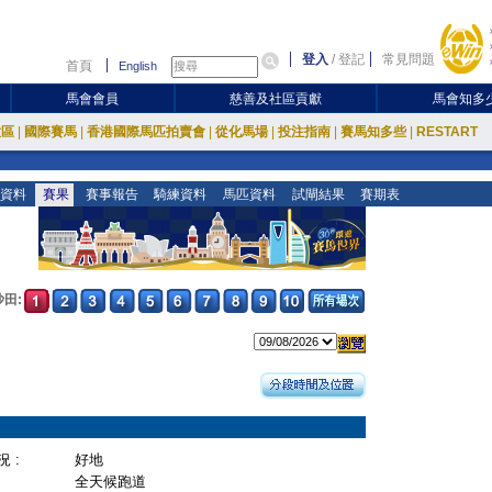
登入
/
登記
常見問題
首頁
English
馬會會員
慈善及社區貢獻
馬會知多
放區
|
國際賽馬
|
香港國際馬匹拍賣會
|
從化馬場
|
投注指南
|
賽馬知多些
|
RESTART
資料
賽果
賽事報告
騎練資料
馬匹資料
試閘結果
賽期表
沙田:
 :
好地
全天候跑道