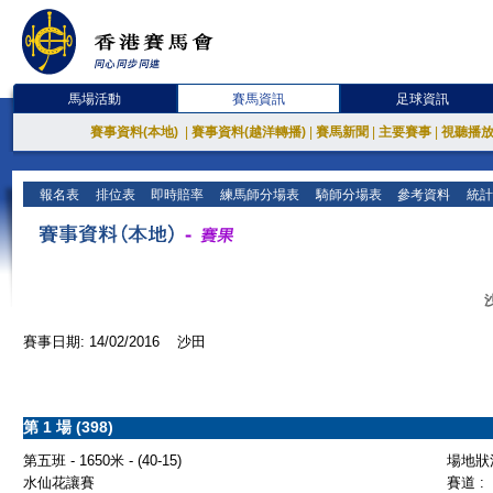
馬場活動
賽馬資訊
足球資訊
賽事資料(本地)
|
賽事資料(越洋轉播)
|
賽馬新聞
|
主要賽事
|
視聽播
報名表
排位表
即時賠率
練馬師分場表
騎師分場表
參考資料
統計
賽事日期: 14/02/2016 沙田
第 1 場 (398)
第五班 - 1650米 - (40-15)
場地狀況
水仙花讓賽
賽道 :