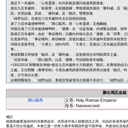
接近千一米處時，「心有靈犀」向外斜跑及獲許繞過馬群推進。
接近九百米處時，「創基寶」右前腿跛腳，導致跟隨其後的「勝利威」及「驍
踪」亦受妨礙。其後，「勝利威」及「驍武」雙雙收慢。
「綠野仙踪」在接近六百米處時失去右前蹄的蹄鐵。
過了六百米處後轉彎時，「開心駿馬」與「心有靈犀」互相觸碰。
同樣在過了六百米處後轉彎時，「優勝」在「信是有緣」內側緊迫競跑，當時
跑過五百米處時，由於「事必獲利」試圖向外移出及在「優勝」與「四季」之
在直路早段，「事必獲利」將頭轉側，其後於趨近二百米處時受困而未能望空
同樣在直路早段，「大勇士」傾向內閃。「大勇士」其後自二百米處起受困而
季」。
賽後獸醫立即檢查「驍武」及「勝利威」，並無發現任何明顯異常之處。
「信是有緣」、「開心駿馬」以及「優勝」均須抽取樣本檢驗。
<18/2/2016 獸醫報告增補>接近九百米處時大力勒避的「驍武」於賽後
之處。主任獸醫（賽事管制）今晨在練馬師霍利時的馬房再次檢查「驍武」時
後，才可再次出賽。
診療獸醫報告，「綠野仙踪」賽後翌晨被發現左後腿不良於行。「綠野仙踪」
勝出馬匹血統
父系: Holy Roman Emperor
開心駿馬
母系: Nanosecond
備註
模擬鳥瞰重溫由特約供應商提供，供馬迷作個人娛樂資訊之用。但由於香港馬場
重溫片段出現偏差。本會已盡一切努力務求有關資料盡可能準確，馬會就此並無責