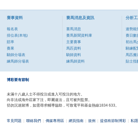
賽事資料
賽馬消息及資訊
分析工
報名表
賽馬消息
速勢能
排位表(本地)
賽馬新聞資料庫
賽日數
賠率
主要賽事
初出馬
賽果
馬匹資料
騎練配
騎師分場表
騎師資料
馬匹搬
練馬師分場表
練馬師資料
貼士指
博彩要有節制
未滿十八歲人士不得投注或進入可投注的地方。
向非法或海外莊家下注，即屬違法，且可被判監禁。
切勿沉迷賭博，如需尋求輔導協助，可致電平和基金熱線1834 633。
常見問題
|
聯絡我們
|
傳媒專用區
|
網頁指南
|
規例
|
提倡有節制博彩
|
私隱