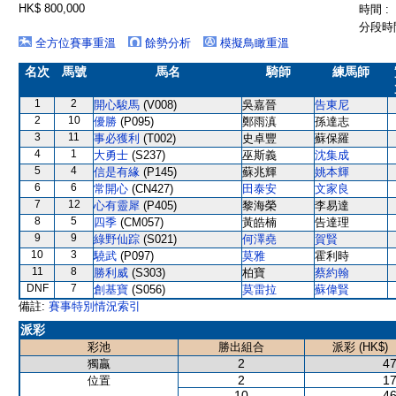
HK$ 800,000
時間 :
分段時間
全方位賽事重溫
餘勢分析
模擬鳥瞰重溫
名次
馬號
馬名
騎師
練馬師
1
2
開心駿馬
(V008)
吳嘉晉
告東尼
2
10
優勝
(P095)
鄭雨滇
孫達志
3
11
事必獲利
(T002)
史卓豐
蘇保羅
4
1
大勇士
(S237)
巫斯義
沈集成
5
4
信是有緣
(P145)
蘇兆輝
姚本輝
6
6
常開心
(CN427)
田泰安
文家良
7
12
心有靈犀
(P405)
黎海榮
李易達
8
5
四季
(CM057)
黃皓楠
告達理
9
9
綠野仙踪
(S021)
何澤堯
賀賢
10
3
驍武
(P097)
莫雅
霍利時
11
8
勝利威
(S303)
柏寶
蔡約翰
DNF
7
創基寶
(S056)
莫雷拉
蘇偉賢
備註:
賽事特別情況索引
派彩
彩池
勝出組合
派彩 (HK$)
2
47
獨贏
2
17
位置
10
46