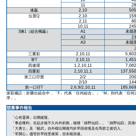
11
28
2,10
505
連贏
2,10
159
位置Q
2,11
80
10,11
245
A1
未能
3揀1（組合獨贏）
A2
23
A3
未能
2,10,11
5,802
三重彩
2,10,11
1,451
單T
1,2,10,11
7,082
四連環
2,10,11,1
137,550
四重彩
2/2
200
第三口孖寶
2/10
144
2,6,9/2,10,11
185,669
第一口孖T
派彩備註：於勝出組合中，「F」代表「任何組合」；「M」則代表「任何
序」。
競賽事件報告
「心有靈犀」出閘緩慢。
「事必獲利」在起步後不久向外斜跑，碰撞「綠野仙踪」。「綠野仙踪」其後
「大勇士」及「驍武」自外檔出閘後均於早段收慢及在馬群之後切入。
「常開心」儘管於早段受催策，但未能加速。