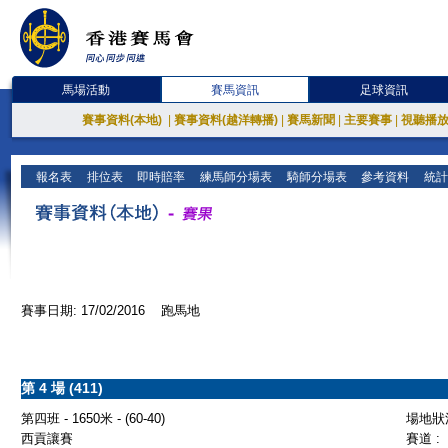
馬場活動
賽馬資訊
足球資訊
賽事資料(本地)
|
賽事資料(越洋轉播)
|
賽馬新聞
|
主要賽事
|
視聽播
報名表
排位表
即時賠率
練馬師分場表
騎師分場表
參考資料
統計
賽事日期: 17/02/2016 跑馬地
第 4 場 (411)
第四班 - 1650米 - (60-40)
場地狀況
西貢讓賽
賽道 :