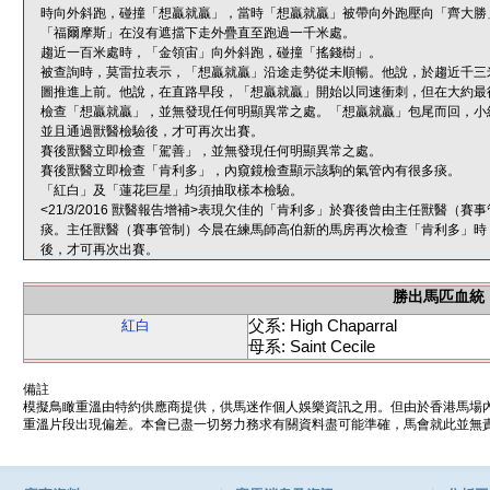
時向外斜跑，碰撞「想贏就贏」，當時「想贏就贏」被帶向外跑壓向「齊大勝
「福爾摩斯」在沒有遮擋下走外疊直至跑過一千米處。
趨近一百米處時，「金領宙」向外斜跑，碰撞「搖錢樹」。
被查詢時，莫雷拉表示，「想贏就贏」沿途走勢從未順暢。他說，於趨近千三
圖推進上前。他說，在直路早段，「想贏就贏」開始以同速衝刺，但在大約最
檢查「想贏就贏」，並無發現任何明顯異常之處。「想贏就贏」包尾而回，小
並且通過獸醫檢驗後，才可再次出賽。
賽後獸醫立即檢查「駕善」，並無發現任何明顯異常之處。
賽後獸醫立即檢查「肯利多」，內窺鏡檢查顯示該駒的氣管內有很多痰。
「紅白」及「蓮花巨星」均須抽取樣本檢驗。
<21/3/2016 獸醫報告增補>表現欠佳的「肯利多」於賽後曾由主任獸醫
痰。主任獸醫（賽事管制）今晨在練馬師高伯新的馬房再次檢查「肯利多」時
後，才可再次出賽。
勝出馬匹血統
父系: High Chaparral
紅白
母系: Saint Cecile
備註
模擬鳥瞰重溫由特約供應商提供，供馬迷作個人娛樂資訊之用。但由於香港馬場
重溫片段出現偏差。本會已盡一切努力務求有關資料盡可能準確，馬會就此並無責