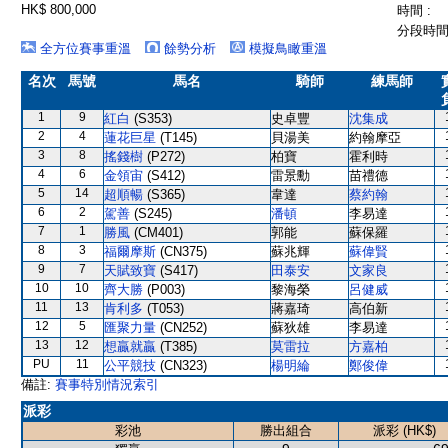
HK$ 800,000
時間 :
分段時間 
全方位賽事重溫
餘勢分析
模擬鳥瞰重溫
名次
馬號
馬名
騎師
練馬師
1
9
紅白
(S353)
史卓豐
沈集成
2
4
蓮花巨星
(T145)
貝湯美
約翰摩亞
3
8
搖錢樹
(P272)
柏寶
霍利時
4
6
金領宙
(S412)
雷景勳
苗禮德
5
14
超順暢
(S365)
韋達
蔡約翰
6
2
駕善
(S245)
潘頓
李易達
7
1
勝風
(CM401)
郭能
蘇保羅
8
3
福爾摩斯
(CN375)
蘇兆輝
蘇偉賢
9
7
天賦致寶
(S417)
田泰安
文家良
10
10
齊大勝
(P003)
黎海榮
呂健威
11
13
肯利多
(T053)
蔣嘉琦
高伯新
12
5
匯聚力量
(CN252)
蘇狄雄
李易達
13
12
想贏就贏
(T385)
莫雷拉
方嘉柏
PU
11
公平競技
(CN323)
楊明綸
鄭俊偉
備註:
賽事特別情況索引
派彩
彩池
勝出組合
派彩 (HK$)