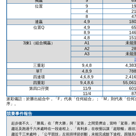
9
69
獨贏
9
19
位置
4
21
8
47
4,9
180
連贏
4,9
65
位置Q
8,9
146
4,8
151
A1
未能
3揀1（組合獨贏）
A2
28
A3
未能
9,4,8
4,383
三重彩
4,8,9
788
單T
4,6,8,9
2,416
四連環
9,4,8,6
55,061
四重彩
11/9
601
第四口孖寶
11/4
87
派彩備註：於勝出組合中，「F」代表「任何組合」；「M」則代表「任何
序」。
競賽事件報告
起步後不久，「勝風」在「齊大勝」與「駕善」之間受擠迫，當時「駕善」將
趨近及跑過千六米處時在一段途程上，「肯利多」在收慢以讓「超順暢」過頭
趨近千三米處時，「公平競技」左前蹄球節折斷，未能完成餘下途程。跟隨其