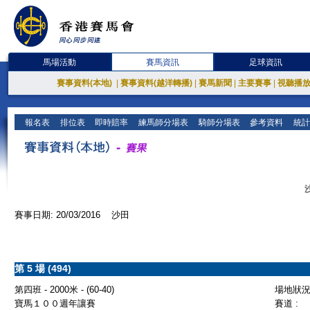
馬場活動
賽馬資訊
足球資訊
賽事資料(本地)
|
賽事資料(越洋轉播)
|
賽馬新聞
|
主要賽事
|
視聽播
報名表
排位表
即時賠率
練馬師分場表
騎師分場表
參考資料
統計
賽事日期: 20/03/2016 沙田
第 5 場 (494)
第四班 - 2000米 - (60-40)
場地狀況 
寶馬１００週年讓賽
賽道 :