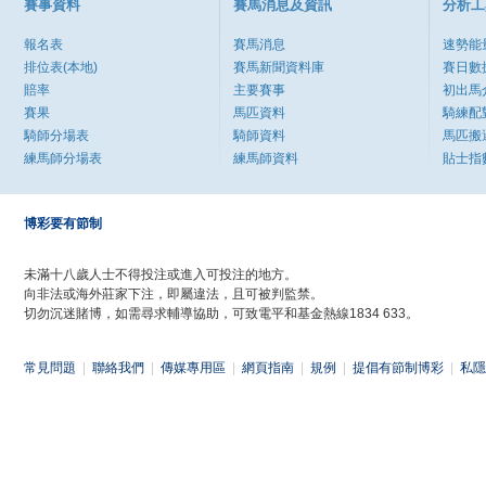
賽事資料
賽馬消息及資訊
分析工
報名表
賽馬消息
速勢能
排位表(本地)
賽馬新聞資料庫
賽日數
賠率
主要賽事
初出馬
賽果
馬匹資料
騎練配
騎師分場表
騎師資料
馬匹搬
練馬師分場表
練馬師資料
貼士指
博彩要有節制
未滿十八歲人士不得投注或進入可投注的地方。
向非法或海外莊家下注，即屬違法，且可被判監禁。
切勿沉迷賭博，如需尋求輔導協助，可致電平和基金熱線1834 633。
常見問題
|
聯絡我們
|
傳媒專用區
|
網頁指南
|
規例
|
提倡有節制博彩
|
私隱