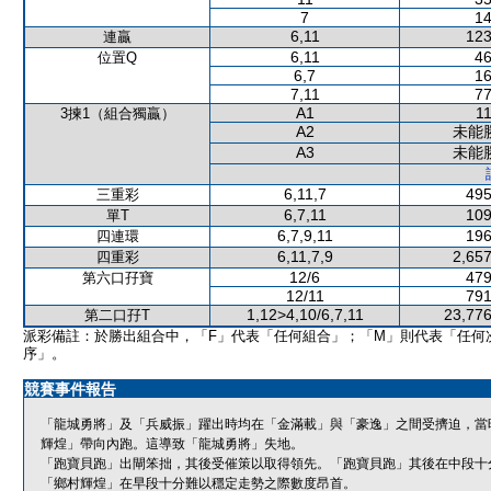
7
14
6,11
123
連贏
6,11
46
位置Q
6,7
16
7,11
77
A1
11
3揀1（組合獨贏）
A2
未能
A3
未能
6,11,7
495
三重彩
6,7,11
109
單T
6,7,9,11
196
四連環
6,11,7,9
2,657
四重彩
12/6
479
第六口孖寶
12/11
791
1,12>4,10/6,7,11
23,776
第二口孖T
派彩備註：於勝出組合中，「F」代表「任何組合」；「M」則代表「任何
序」。
競賽事件報告
「龍城勇將」及「兵威振」躍出時均在「金滿載」與「豪逸」之間受擠迫，當
輝煌」帶向內跑。這導致「龍城勇將」失地。
「跑寶貝跑」出閘笨拙，其後受催策以取得領先。「跑寶貝跑」其後在中段十
「鄉村輝煌」在早段十分難以穩定走勢之際數度昂首。