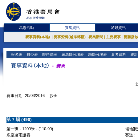
馬場活動
賽馬資訊
足球資訊
賽事資料(本地)
|
賽事資料(越洋轉播)
|
賽馬新聞
|
主要賽事
|
視聽播
報名表
排位表
即時賠率
練馬師分場表
騎師分場表
參考資料
統計
賽事日期: 20/03/2016 沙田
第 7 場 (496)
第一班 - 1200米 - (110-90)
場地狀況
爪皇凌雨讓賽
賽道 :