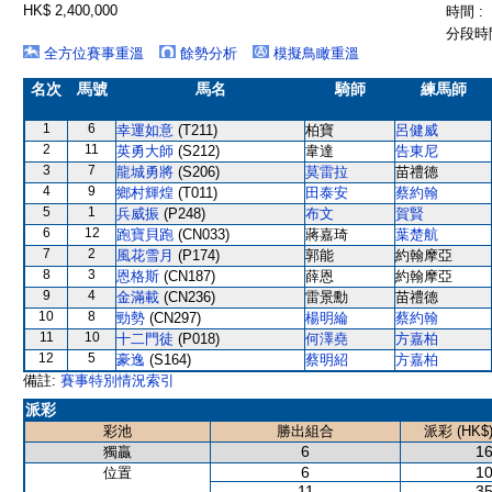
HK$ 2,400,000
時間 :
分段時間
全方位賽事重溫
餘勢分析
模擬鳥瞰重溫
名次
馬號
馬名
騎師
練馬師
1
6
幸運如意
(T211)
柏寶
呂健威
2
11
英勇大師
(S212)
韋達
告東尼
3
7
龍城勇將
(S206)
莫雷拉
苗禮德
4
9
鄉村輝煌
(T011)
田泰安
蔡約翰
5
1
兵威振
(P248)
布文
賀賢
6
12
跑寶貝跑
(CN033)
蔣嘉琦
葉楚航
7
2
風花雪月
(P174)
郭能
約翰摩亞
8
3
恩格斯
(CN187)
薛恩
約翰摩亞
9
4
金滿載
(CN236)
雷景勳
苗禮德
10
8
勁勢
(CN297)
楊明綸
蔡約翰
11
10
十二門徒
(P018)
何澤堯
方嘉柏
12
5
豪逸
(S164)
蔡明紹
方嘉柏
備註:
賽事特別情況索引
派彩
彩池
勝出組合
派彩 (HK$
6
16
獨贏
6
10
位置
11
35