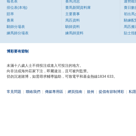
報名表
賽馬消息
速勢能
排位表(本地)
賽馬新聞資料庫
賽日數
賠率
主要賽事
初出馬
賽果
馬匹資料
騎練配
騎師分場表
騎師資料
馬匹搬
練馬師分場表
練馬師資料
貼士指
博彩要有節制
未滿十八歲人士不得投注或進入可投注的地方。
向非法或海外莊家下注，即屬違法，且可被判監禁。
切勿沉迷賭博，如需尋求輔導協助，可致電平和基金熱線1834 633。
常見問題
|
聯絡我們
|
傳媒專用區
|
網頁指南
|
規例
|
提倡有節制博彩
|
私隱