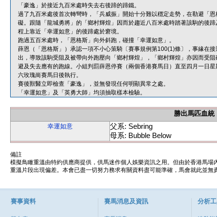
「豪逸」於接近九百米處時失去右後蹄的蹄鐵。
過了九百米處後首次轉彎時，「兵威振」開始十分難以穩定走勢，在勒避「恩
礙。跟隨「龍城勇將」的「鄉村輝煌」因而於趨近八百米處時踏著該駒的後蹄
程上靠近「幸運如意」的後蹄處於窘境。
跑過五百米處時，「恩格斯」向外斜跑，碰撞「幸運如意」。
薛恩（「恩格斯」）承認一項不小心策騎〔賽事規例第100(1)條〕，事緣
出，導致該駒受阻及被帶向外跑壓向「鄉村輝煌」，「鄉村輝煌」亦因而受阻
避及失去應有的跑線。小組判罰薛恩停賽（兩個香港賽馬日）直至四月一日星
六玫瑰崗賽馬日後執行。
賽後獸醫立即檢查「豪逸」，並無發現任何明顯異常之處。
「幸運如意」及「英勇大師」均須抽取樣本檢驗。
勝出馬匹血統
父系: Sebring
幸運如意
母系: Bubble Below
備註
模擬鳥瞰重溫由特約供應商提供，供馬迷作個人娛樂資訊之用。但由於香港馬場
重溫片段出現偏差。本會已盡一切努力務求有關資料盡可能準確，馬會就此並無責
賽事資料
賽馬消息及資訊
分析工