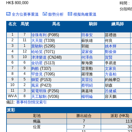
HK$ 800,000
時間 :
分段時間
全方位賽事重溫
餘勢分析
模擬鳥瞰重溫
名次
馬號
馬名
騎師
練馬師
1
7
珍珠有利
(P085)
田泰安
苗禮德
2
11
大天龍
(T339)
蘇狄雄
何良
3
1
栗馳駒
(S295)
郭能
姚本輝
4
12
哈哈笑
(T071)
梁家俊
鄭俊偉
5
10
津津樂道
(CN248)
何澤堯
賀賢
6
6
金叻星
(S113)
黎海榮
李易達
7
9
夠酷
(T337)
雷景勳
文家良
8
4
罕曾見
(T095)
羅理雅
方嘉柏
9
5
獅鷲
(P153)
莫雷拉
約翰摩亞
10
2
風采
(P423)
蔡明紹
胡森
11
3
紫電明珠
(P256)
蔣嘉琦
呂健威
WV-A
8
天工駿駒
(V036)
楊明綸
容天鵬
備註:
賽事特別情況索引
派彩
彩池
勝出組合
派彩 (HK$)
7
113
獨贏
7
30
位置
11
27