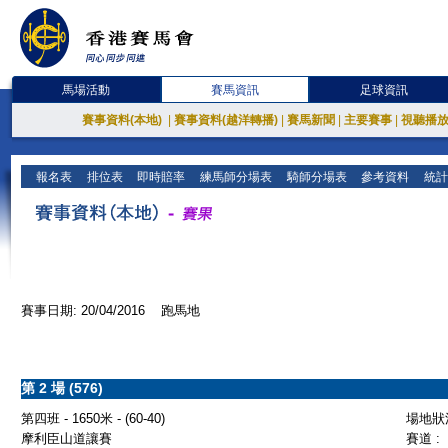
馬場活動
賽馬資訊
足球資訊
賽事資料(本地)
|
賽事資料(越洋轉播)
|
賽馬新聞
|
主要賽事
|
視聽播
報名表
排位表
即時賠率
練馬師分場表
騎師分場表
參考資料
統計
賽事日期: 20/04/2016 跑馬地
第 2 場 (576)
第四班 - 1650米 - (60-40)
場地狀況
摩利臣山道讓賽
賽道 :